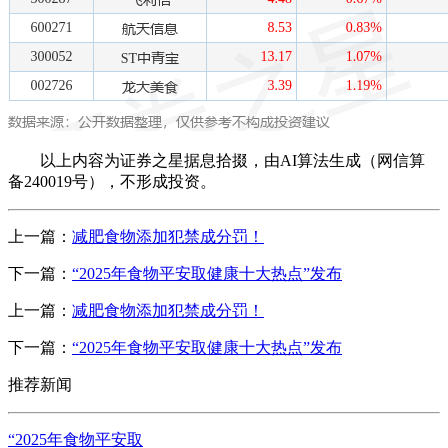
以上内容为证券之星据息拾掇，由AI算法生成（网信算
备240019号），不形成投资。
上一篇：
减肥食物添加犯禁成分罚！
下一篇：
“2025年食物平安取健康十大热点”发布
上一篇：
减肥食物添加犯禁成分罚！
下一篇：
“2025年食物平安取健康十大热点”发布
推荐新闻
“2025年食物平安取