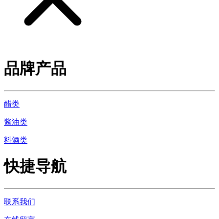
品牌产品
醋类
酱油类
料酒类
快捷导航
联系我们