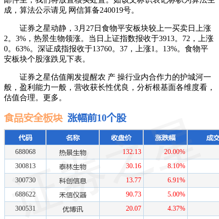
成，算法公示请见 网信算备240019号。
证券之星动静，3月27日食物平安板块较上一买卖日上涨
2。3%，热景生物领涨。当日上证指数报收于3913。72，上涨
0。63%。深证成指报收于13760。37，上涨1。13%。食物平
安板块个股涨跌见下表。
证券之星估值阐发提醒农 产 操行业内合作力的护城河一
般，盈利能力一般，营收获长性优良，分析根基面各维度看，
估值合理。更多。