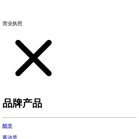
地址：江西省德安县高新技术产业园(宝塔工业园)高新路93号
营业执照
品牌产品
醋类
酱油类