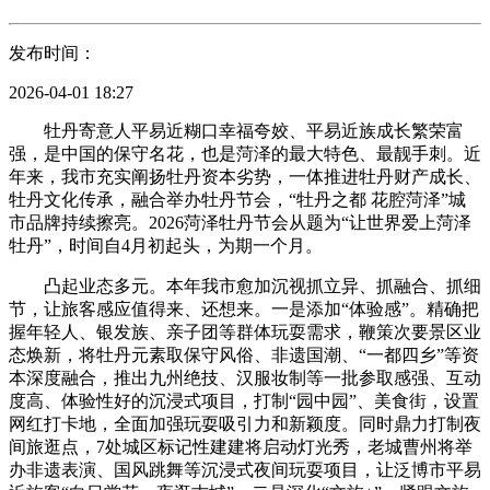
发布时间：
2026-04-01 18:27
牡丹寄意人平易近糊口幸福夸姣、平易近族成长繁荣富
强，是中国的保守名花，也是菏泽的最大特色、最靓手刺。近
年来，我市充实阐扬牡丹资本劣势，一体推进牡丹财产成长、
牡丹文化传承，融合举办牡丹节会，“牡丹之都 花腔菏泽”城
市品牌持续擦亮。2026菏泽牡丹节会从题为“让世界爱上菏泽
牡丹”，时间自4月初起头，为期一个月。
凸起业态多元。本年我市愈加沉视抓立异、抓融合、抓细
节，让旅客感应值得来、还想来。一是添加“体验感”。精确把
握年轻人、银发族、亲子团等群体玩耍需求，鞭策次要景区业
态焕新，将牡丹元素取保守风俗、非遗国潮、“一都四乡”等资
本深度融合，推出九州绝技、汉服妆制等一批参取感强、互动
度高、体验性好的沉浸式项目，打制“园中园”、美食街，设置
网红打卡地，全面加强玩耍吸引力和新颖度。同时鼎力打制夜
间旅逛点，7处城区标记性建建将启动灯光秀，老城曹州将举
办非遗表演、国风跳舞等沉浸式夜间玩耍项目，让泛博市平易