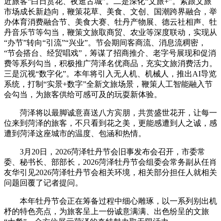
近旅客“白日赏花、夜逛古城”。二是深化“文旅+”。紧跟文旅
市场成长新趋向，鞭策花草、美食、文创、国潮跨界融合，举
办体育消费融合节、美食大赛、牡丹产物展、德云社相声、牡
丹音乐节等勾当，鞭策文旅取商贸、农业等深度联动，实现从
“办节”转向“引流”“兴业”。节会期间客商流、消息流稠密，
“节会搭台、经贸唱戏”，筹谋了招商推介、老字号展现和促消
费等系列勾当，积极推广菏泽名优商品，充实文旅消费活力。
三是沉视“数字化”。本年将引入无人机、机械人，推出AI导览
系统，打制“实景+数字”全新文旅场景，鞭策人工智能融入节
会勾当，为旅客供给可感可及的玩耍新体验。
菏泽将以最脚诚意喜送八方宾朋，共赏盛世花开，让每一
位来到菏泽的旅客，不只看到花之美，更能感遭到人之诚，感
遭到菏泽这座城市的温度、包涵和热情。
3月20日，2026菏泽牡丹节会旧事发布会召开，市委常
委、秘书长、部部长，2026菏泽牡丹节会组委会常务副从任肖
友华引见2026菏泽牡丹节会相关环境，相关部分担任人就相关
问题回覆了记者提问。
本年牡丹节会正在筹备过程中细心雕琢，以一系列别出机
杼的特色亮点，为旅客呈上一份诚意满满、出色纷呈的文旅