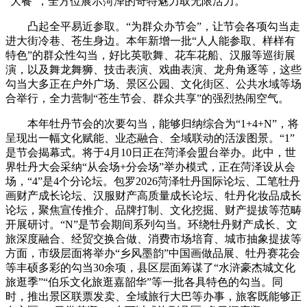
“大餐”，全方位展示菏泽的奇特魅力取无限活力。
凸起全平易近参取。“为群众办节会”，让节会各项勾当走
进大街冷巷、苍生身边。本年新增一批“人人能参取、样样有
特色”的群众性勾当，好比英歌舞、花车花船、汉服等巡街展
演，以及舞龙舞狮、技击表演、戏曲表演、龙舟角逐等，这些
勾当大多正在户外广场、景区公园、文化街区、公共水域等场
合举行，全力营制“苍生节会、群众共享”的强烈热闹空气。
本年牡丹节会的次要勾当，能够归纳综合为“1+4+N”，将
呈现出一幅文化赋能、业态融合、全域联动的活泼图景。“1”
是节会揭幕式。将于4月10日正在菏泽会盟台举办。此中，世
界牡丹大会采纳“从会场+分会场”举办模式，正在菏泽设从会
场，“4”是4个分论坛。包罗2026菏泽牡丹国际论坛、工笔牡丹
画财产成长论坛、汉服财产高质量成长论坛、牡丹化妆品成长
论坛，聚焦宣传推介、品牌打制、文化挖掘、财产提拔等范畴
开展研讨。“N”是节会期间系列勾当。环绕牡丹财产成长、文
旅深度融合、经贸交换合做、消费市场培育、城市抽象提拔等
方面，市级层面将举办“乡风墨韵”中国画做品展、牡丹赛花会
等丰硕多彩的勾当30余项，县区层面筹谋了“水浒豪杰城文化
旅逛季”“伯乐文化旅逛嘉韶华”等一批各具特色的勾当。同
时，推出景区联票发卖、全域旅行大巴等办事，旅客既能够正