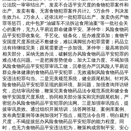
公法院一审审结出产、发卖不合适平安尺度的食物犯罪案件和
出产、发卖有毒、无害食物犯罪案件共计2。5万余件，判决发
生效力4。2万余人，还依法对一批犯罪以出产、发卖伪劣产物
罪等惩罚，此中包罗“油罐车不法拆运食用油案”等一批社会关
心的案件，无力人平易近群命健康平安。茅仲华：风险食物药
品平安犯罪收集化、手艺化、链条化，惩办难度添加；食物平
安国度尺度系统还不敷健全，难以满脚惩办犯罪需要；药品立
法有待继续完美；跟尾需要进一步加强。茅仲华：最高将协同
相关部分，采纳无效办法，破解惩办风险食物药品平安犯罪的
难点堵点问题。一是把握形势使命，加大工做力度。不竭加强
风险食物药品平安犯罪审讯工做，沉拳惩办严沉风险人平易近
群众身体健康的食物药品平安犯罪，无效遏制风险食物药品平
安违法犯罪勾当。二是完美规范系统，健全跟尾机制。针对风
险食物药品平安犯罪呈现的新环境、新问题，加强查询拜访研
究，总结审讯经验，鞭策完美食物药品法令规范系统和健全食
物平安国度尺度系统，协同相关部分落实和完刑跟尾机制，严
密惩办风险食物药品平安犯罪的法网。三是加强审讯指点，提
拔审讯质效。通过组织开展培训，法答网答疑、案例库案例、
发布典型案例等体例加强对下指点，规范法令合用，明白裁判
尺度，不竭提拔惩办风险食物药品平安犯罪的能力程度。同
时，也无力食物药品平安违法犯为，鞭策构成营制平安、安心