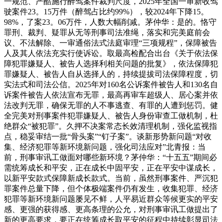
一规范、严酷施行醉驾案件裁判尺度，2025年全国一审新收驾
驶案件23。15万件（醉驾占比约99%），较2024年下降15。
98%，了案23。06万件，人数大幅削减。茅仲华：是的。恪守
罪刑、裁判、疑罪从无等刑事司法准绳，落实和完美庭前会
议、不法解除、一审通俗法式法庭审理“三项规程”，保障被告
人及其人依法充实行使诉讼。取最高检配合出台《关于依法保
障犯罪嫌疑人、被告人选择利相关问题的批复》，依法保障犯
罪嫌疑人、被告人自从选择人的，持续提拔司法保障程度，切
实法式和司法公信。2025年对160名公诉案件被告人和130名自
诉案件被告人依法宣布无罪，最高再审车超级人、居心案并依
法改判无罪，确保无罪的人不事逃查、有罪的人遭到惩罚。健
全完美对刑事案件犯罪嫌疑人、被告人身份审查工做机制，杜
绝群众“被犯罪”。久押不决案常态长效清理机制，强化监视指
点，稳妥审结一批“骨头案”“钉子案”。谈新形势新问题“对收
集、经济犯罪等新环境新问题，强化司法应对”北青报：当
前，刑事审讯工做面对哪些新环境？茅仲华：“十五五”期间必
需统筹成长和平安，正在成长中固平安，正在平安中谋成长，
以新平安款式保障新成长款式。当前，虽然刑事案件、严沉犯
罪案件总量下降，但个体极端案件仍有发生，收集犯罪、经济
犯罪等新环境新问题屡见不鲜，人平易近群众等候更实的平安
感、更强的获得感、更高条理的公允，对刑事审讯工做提出了
新的更高要求，要正在统筹成长取平安的征程中持续彰显司法