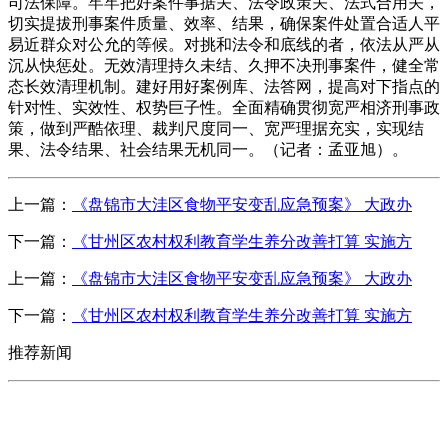
司法保障。牢牢把好案件事据关、法令政策关、法式合用关，
切实提拔刑事案件质量、效率、结果，确保案件处置合适人平
易近群众对公允的等候。对挑和法令和底线的者，依法从严从
沉从快惩处。无效清理持久未结、久押不决刑事案件，健全常
态长效清理机制。建好用好案例库、法答网，提高对下指点的
针对性、实效性、权势巨子性。全面精确贯彻宽严相济刑事政
策，做到严酷依理、裁判尺度同一、宽严理据充实，实现结
果、法令结果、社会结果无机同一。（记者：孟亚旭）。
上一篇：
《盘锦市大洼区食物平安变乱应急预案》 大政办
下一篇：
《甘州区农村权利教育学生养分改善打算 实施方
上一篇：
《盘锦市大洼区食物平安变乱应急预案》 大政办
下一篇：
《甘州区农村权利教育学生养分改善打算 实施方
推荐新闻