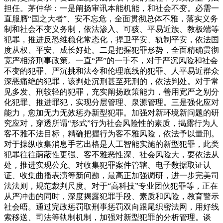
担任。茅仲华：一是阐扬审讯本能机能，和社会不变。必需一
直服膺“国之大者”、安不忘危，全面贯彻总体不雅，落实义务
制和社会不变义务制，依法渗入、可骇、平易近族、教极端等
犯罪，推进反恐维稳化常态化，捍卫平安、轨制平安，依法国
度从权、平安、成长好处。二是把握犯罪形势，全面精确贯彻
宽严相济刑事政策。一直“严”的一手不，对于严沉风险和社会
不变的犯罪、严沉挑和法令和伦理底线的犯罪、人平易近群众
深恶痛绝的犯罪，该判处沉刑甚至死刑的，依法判处。对于常
见多发、刑较轻的犯罪，充实阐扬政策能力，善用宽严之别分
化犯罪、推进罪犯，实现分层管理、泉源管理。三是强化应对
能力，愈加无力无效惩办新型犯罪。加强对新环境新问题的研
究应对，穿透所谓“形式”行为社会风险性的素质，揭露行为人
客不雅不法目标，精确把握行为客不雅风险，依法予以量刑。
对于操纵收集消息手艺出格是人工智能实施的新型犯罪，此类
犯罪往往荫蔽性更强、客不雅恶性深、社会风险大，要依法从
处，推进实现公允。对收集犯罪案件管辖、电子数据取证认
证、收集曲播表演等新问题，最高正加强调研，进一步完美司
法法则，规范裁判尺度。对于“高科技”专业团伙犯罪等，正在
从严冲击的同时，深度揭露犯罪手段、素质和风险，教育警示
社会晤。通过完政惩罚取刑事惩罚双向跟尾织密法网，用好线
索移送、司法等轨制机制，加强对新型犯罪的分析管理。谈