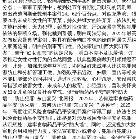
刑以罚的犯罪占比，较同期全数刑事案件超出跨越10。66个百
分点；一审审了案件中，被判处五年有期徒刑以罚的沉刑率，
超出跨越同期全数刑事案件24。62个百分点。对假充导演、猥
亵20名未成年女性的王某某，持久并继女的许某某，依法判处
并施行死刑，无力犯罪，彰显对性侵害、严沉家暴等恶性犯罪
依法的果断立场。强化裁判引领，明白司法导向。2025年最高
发布反家暴典型案例，将具有配合糊口本色的婚前同居关系纳
入家庭范围，明白的刑事可罚性。依法审理“山西大同订亲
案”，苦守“妇女意志”的认定尺度，明白不克不及以爱情、订
亲推定女性对性行为的当然同意，以典型案例裁判引领婚恋不
雅。此外，加强未成年益司法，协同做好未成年人违法犯罪泉
源防止和分析管理工做。加强取平易近政、妇联、宣传等相关
本能机能部分协同共同，通过司法救帮、心理疏导、安设帮扶
等措强对被害女性、未成年人的救帮。加强宣传，营制关怀关
爱妇女儿童的优良社会空气。谈“食物药品平安”建牢“防火
墙”，防止犯罪“东山复兴”北青报：2025年，若何建牢食物药
品平安“防火墙”，若何防止犯罪“东山复兴”？茅仲华：2025
年，高度注沉风险食物药品平安犯罪案件审讯工做，依法各类
风险食物药品平安犯罪，出格是对涉及校园食物平安的犯罪，
从沉惩处，建牢食物药品平安“防火墙”。同时，还沉视加大财
富刑合用和施行力度，依法宣布职业或者令，犯罪再犯能力，
防止犯罪“东山复兴”。茅仲华：2021年至2025年，全法律王法