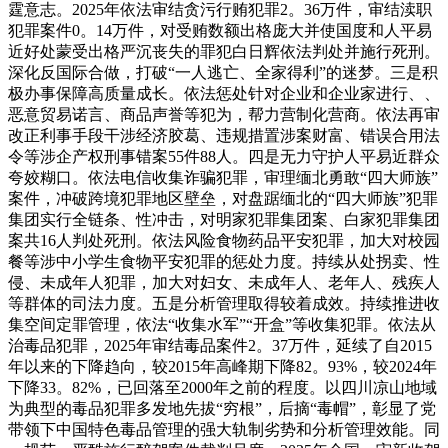
霆意志。2025年依法审结贪污行贿犯罪2。36万件，审结渎职
犯罪案件0。14万件，对受贿数额出格庞大并使国度和人平易
近好处蒙受出格严沉丧失的罪犯白日辉依法判处并施行死刑。
深化反国际合做，打破“一人逃亡、全家得利”的迷梦。三是积
极办事保障高质量成长。依法惩处针对企业和企业家进行、、
恶意贸易诺言、商品声誉等犯为，帮力营制化营商。依法再审
改正利事手段干涉经济胶葛、违规措置涉案财富、错误合用法
令等涉企产权刑事错案55件88人。四是无力守护人平易近群众
夸姣糊口。依法电信收集诈骗犯罪，审理缅北勇敢“四大师族”
案件，冲破跨境犯罪地区壁垒，对盘踞缅北的“四大师族”犯罪
集团实行全链条、性冲击，对明家犯罪集团案、白家犯罪集团
案共16人判处死刑。依法风险食物药品平安犯罪，加大对校园
餐等涉中小学生食物平安犯罪的惩处力度。持续从处拐卖、性
侵、未成年人犯罪，加大对妇女、未成年人、老年人、残疾人
等群体的司法力度。五是分析管理取得较着成效。持续推进收
集空间定罪管理，依法“收集水军”“开盒”等收集犯罪。依法从
治毒品犯罪，2025年审结毒品案件2。37万件，延续了自2015
年以来的下降趋向，较2015年高峰期下降82。93%，较2024年
下降33。82%，已回落至2000年之前的程度。以四川凉山地域
为典型的毒品犯罪多发地先拔“穷根”，后摘“毒帽”，彰显了党
带领下中国特色毒品管理的强大轨制劣势和分析管理效能。同