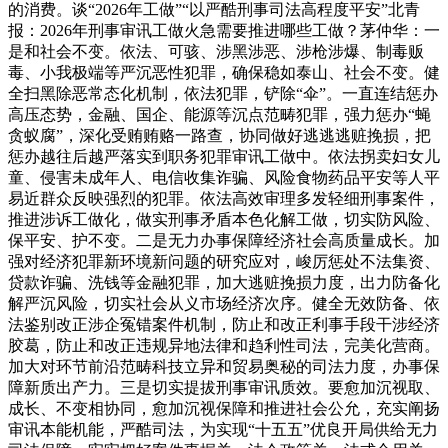
的消费。谈“2026年工做”“以严酷刑事司法高程度平安”北青
报：2026年刑事审讯工做火急需要推进哪些工做？茅仲华：一
是和社会不变。依法、可骇、涉黑涉恶、涉枪涉爆、制毒贩
毒、小我极端等严沉恶性犯罪，确保稳如泰山、社会不变。健
全扫黑除恶常态化机制，依法犯罪，铲除“伞”。一直连结惩办
高压态势，金融、国企、能源等沉点范畴犯罪，强力惩办“蝇
贪蚁腐”，深化受贿贿赂一路查，协同做好逃逃逃赃挽损，把
惩办越往后越严落实到职务犯罪审讯工做中。依法拐卖妇女儿
童、侵害未成年人、电信收集诈骗、风险食物药品平安等人平
易近群众反映强烈的犯罪。依法高效审理多发轻细刑事案件，
推进涉诉工做化，做实刑事矛盾本色化解工做，切实防风险、
保平安、护不变。二是无力办事保障经济社会高质量成长。加
强对经济犯罪新环境新问题的研究应对，峻厉惩处不法集资、
贷款诈骗、洗钱等金融犯罪，加大逃赃挽损力度，出力防备化
解严沉风险，切实社会从义市场经济次序。健全无效防备、依
法鉴别改正涉企冤错案件机制，防止和改正利事手段干涉经济
胶葛，防止和改正违规异地法律和趋利性司法，完美化营商。
加大对环节前沿范畴科技立异和贸易奥秘的司法力度，办事保
障新质出产力。三是切实提拔刑事审讯质效。要愈加沉视取、
成长、不变相协同，愈加沉视保障和推进社会公允，充实阐扬
审讯本能机能，严酷司法，为实现“十五五”优良开局供给无力