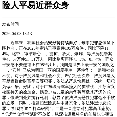
险人平易近群众身
发布时间：
2026-04-08 13:13
近年来，我国社会治安形势持续向好，刑事犯罪总体呈下
降趋向，正在2025年审结刑事案件105万余件，同比下降11。
4%。此中，审结居心、、掳掠、放火、爆炸、等严沉犯罪案
件4。57万件5。31万人，同比别离再降7。3%、8。4%，群众
平安感不变连结正在98%以上，我国是世界上最平安的国度之
一，“安然”已成为我国一丽的国度手刺。茅仲华：一是和社会
不变。对于严沉风险和社会不变、严沉社会次序、严沉风险人
平易近群命财富平安等犯罪，依法从严从快惩处，罚统一切犯
为做斗争。好比，对于广东珠海驾车撞人的樊维秋、江苏宜兴
校园持刀的徐加金、拐卖17名儿童的余华英等极其严沉的犯
罪，依法判处并施行死刑，彰显了依法严沉恶性犯罪毫不手软
的立场。同时，推进扫黑除恶斗争常态化，依法涉黑涉恶犯
罪，“打财断血”“打伞破网”。二是一直连结对犯罪高压态势。
“打虎”“拍蝇”“猎狐”不放松，纵深推进反斗争的如磐决心和雷