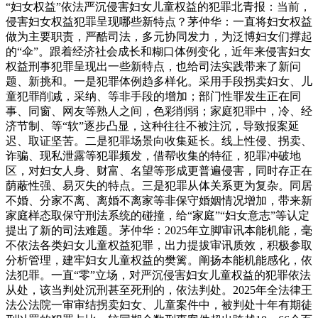
“妇女权益”依法严沉侵害妇女儿童权益的犯罪北青报：当前，
侵害妇女权益犯罪呈现哪些新特点？茅仲华：一直将妇女权益
做为主要职责，严酷司法，多元协同发力，为泛博妇女们撑起
的“伞”。跟着经济社会成长和糊口体例变化，近年来侵害妇女
权益刑事犯罪呈现出一些新特点，也给司法实践带来了新问
题、新挑和。一是犯罪体例趋多样化。采用手段拐卖妇女、儿
童犯罪削减，采纳、等非手段的增加；部门性罪发生正在同
事、同窗、网友等熟人之间，色彩削弱；家庭犯罪中，冷、经
济节制、等“软”逐步凸显，这种往往不被注沉，导致报案延
迟、取证坚苦。二是犯罪场景向收集延长。线上性侵、拐卖、
诈骗、现私泄露等犯罪频发，借帮收集的特征，犯罪冲破地
区，对妇女人身、财富、名望等形成更普遍侵害，同时存正在
荫蔽性强、易灭失的特点。三是犯罪从体关系更为复杂。同居
不婚、分家不离、离婚不离家等非保守婚姻情况增加，带来新
家庭样态取保守刑法系统的碰撞，给“家庭”“妇女意志”等认定
提出了新的司法难题。茅仲华：2025年立脚审讯本能机能，毫
不依法各类妇女儿童权益犯罪，出力提拔审讯质效，积极参取
分析管理，建牢妇女儿童权益的樊篱。阐扬本能机能感化，依
法犯罪。一直“零”立场，对严沉侵害妇女儿童权益的犯罪依法
从处，该当判处沉刑甚至死刑的，依法判处。2025年全法律王
法公法院一审审结拐卖妇女、儿童案件中，被判处十年有期徒