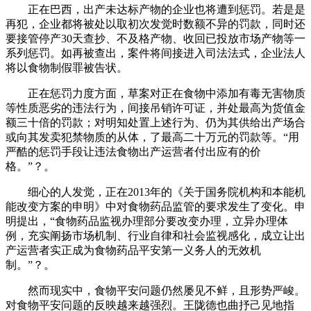
正在巴西，出产未达标产物的企业也将遭到惩罚。若是是
再犯，企业都将被处以取初次发觉时数额不异的罚款，同时还
要接管停产30天查抄、不及格产物、收回已投放市场产物等一
系列惩罚。如再被查出，案件将间接进入司法法式，企业法人
将以食物制假罪被告状。
正在惩罚力度方面，草案对正在食物中添加有毒无害物质
等性质恶劣的违法行为，间接吊销许可证，并处最高为货值金
额三十倍的罚款；对明知处置上述行为、仍为其供给出产场合
或向其发卖犯禁物质的从体，了最高二十万元的罚款等。“用
严酷的惩罚手段让违法食物出产运营者付出应有的价
格。”？。
细心的人发觉，正在2013年的《关于国务院机构和本能机
能改变方案的申明》中对食物药品监管的要求发生了变化。申
明提出，“食物药品监视办理部分要改变办理，立异办理体
例，充实阐扬市场机制、行业自律和社会监视感化，成立让出
产运营者实正成为食物药品平安第一义务人的无效机
制。”？。
然而现实中，食物平安问题仍然屡见不鲜，且形势严峻。
对食物平安问题的反映越来越强烈。王陇德也曲抒己见地指