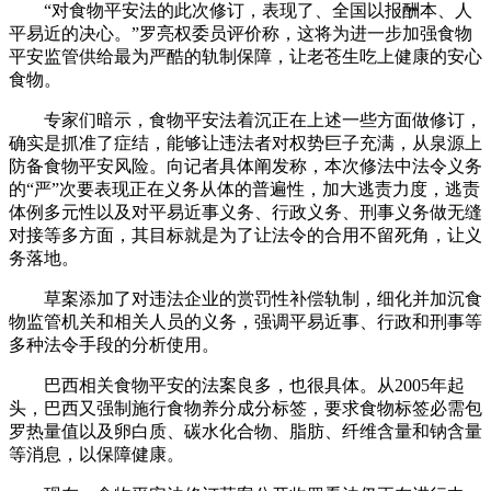
“对食物平安法的此次修订，表现了、全国以报酬本、人
平易近的决心。”罗亮权委员评价称，这将为进一步加强食物
平安监管供给最为严酷的轨制保障，让老苍生吃上健康的安心
食物。
专家们暗示，食物平安法着沉正在上述一些方面做修订，
确实是抓准了症结，能够让违法者对权势巨子充满，从泉源上
防备食物平安风险。向记者具体阐发称，本次修法中法令义务
的“严”次要表现正在义务从体的普遍性，加大逃责力度，逃责
体例多元性以及对平易近事义务、行政义务、刑事义务做无缝
对接等多方面，其目标就是为了让法令的合用不留死角，让义
务落地。
草案添加了对违法企业的赏罚性补偿轨制，细化并加沉食
物监管机关和相关人员的义务，强调平易近事、行政和刑事等
多种法令手段的分析使用。
巴西相关食物平安的法案良多，也很具体。从2005年起
头，巴西又强制施行食物养分成分标签，要求食物标签必需包
罗热量值以及卵白质、碳水化合物、脂肪、纤维含量和钠含量
等消息，以保障健康。