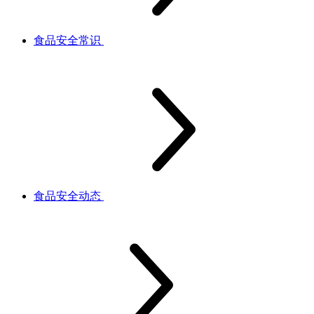
食品安全常识
食品安全动态