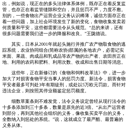
出，例如说，现正在的多头法律体系体例，既存正在着反复监
管，也存正在着监管缝隙和空白，并且惩罚不严，力度不敷。
别的，一些食物出产运营企业义务认识稀薄，诚信方面存正在
着一些问题，加上社会环境发生了新的变化，食物收集发卖若
何质量和平安，这些都需要法令从头规范。“总的来讲，还有
很多问题需要我们进一步的降服和改良。”王陇德说。
其实，日本从2001年就起头施行并推广农产物取食物的逃
踪系统，农业协同组合(简称农协)部属的各地农户，必需记实
米面、果蔬、肉成品和乳成品等农产物的出产者、农田所正在
地、利用的农药和肥料、利用次数、收成和出售日期等消息。
这些年，正在新修订的《食物和饲料改革法》中，进一步
加大了对损害食物平安当事人的惩罚力度。新法令，损害食物
平安者最多可判处3年有期徒刑，或处以5万欧元罚款。而针对
违法企业，则按照其停业额鉴定惩罚额度。
细数草案条则不难发觉，法令义务设定曾经从现行法令的
十多条添加到三十多条，数量是原先的近3倍。“从出产运营者
到部分，再到其他社会组织的义务，像收集买卖平台的义务，
全数纳入到惩处的系统。”说，这就成立了最严酷、最普遍的
义务从体。