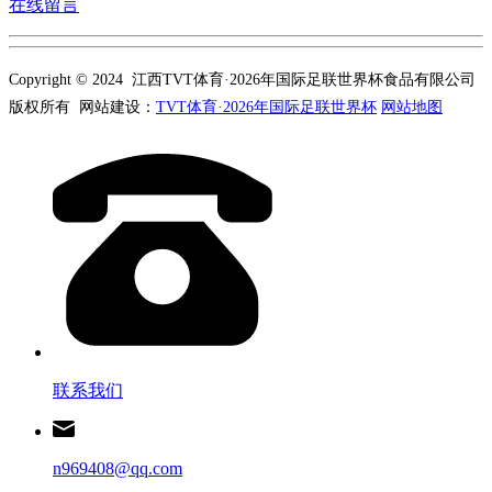
在线留言
Copyright © 2024 江西TVT体育·2026年国际足联世界杯食品有限公司
版权所有 网站建设：
TVT体育·2026年国际足联世界杯
网站地图
联系我们
n969408@qq.com