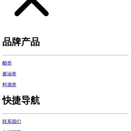
品牌产品
醋类
酱油类
料酒类
快捷导航
联系我们