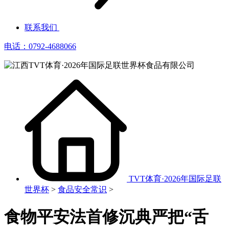
联系我们
电话：0792-4688066
TVT体育·2026年国际足联
世界杯
>
食品安全常识
>
食物平安法首修沉典严把“舌