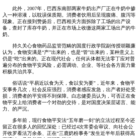
此外，2007年，巴西东南部两家牛奶出产厂正在牛奶中掺
入一种溶液，以耽误保质期。消费者饮用后呈现腹痛、腹泻等
现象。正在接到赞扬后，巴西相关方面拆除了工场的出产设
备，查封了库存牛奶，并正在市场上收缴这两家工场出产的牛
奶。
持久关心食物药品监管范畴的国度行政学院副传授胡颖廉
认为，食物安满是“产”出来的，也是“管”出来的，某种意义上
仍是“吃”出来的。正在现代社会，任何从体都无法零丁应对普
遍分布的食物平安风险，必需调动、企业、等社会各方面力量
积极共治共享。
俗话说“平易近以食为天，食以安为要”，近年来，食物平
安事务几次，社会反应强烈，消费者感应发急，出产者好处受
损，消费者的平安得不到保障。白志健委员认为，可否正在食
物平安上给消费者一个对劲的交待，是对国度决策层诺言、能
力、的严沉。
多年前，现行食物平安法“五年磨一剑”的立法过程至今还
留正在很多人的回忆深处：已经过4次常委会审议、向社会公
开收罗看法万余条、正在“三鹿奶粉事务”发生近半年后获得高