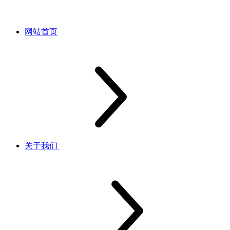
网站首页
关于我们