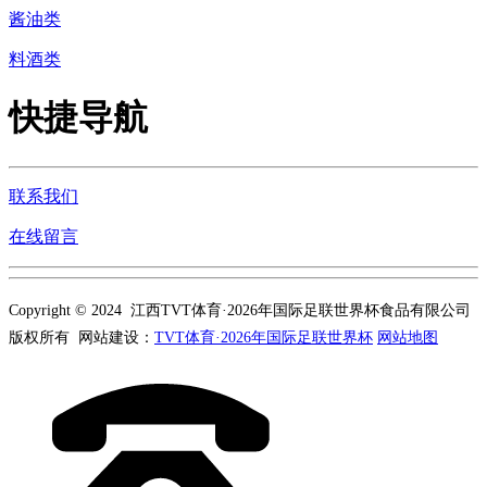
酱油类
料酒类
快捷导航
联系我们
在线留言
Copyright © 2024 江西TVT体育·2026年国际足联世界杯食品有限公司
版权所有 网站建设：
TVT体育·2026年国际足联世界杯
网站地图