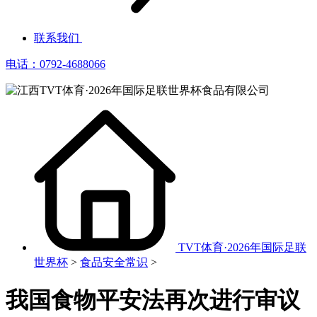
联系我们
电话：0792-4688066
TVT体育·2026年国际足联
世界杯
>
食品安全常识
>
我国食物平安法再次进行审议