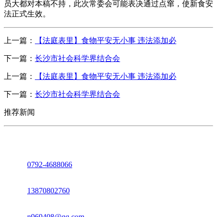
员大都对本稿不持，此次常委会可能表决通过点窜，使新食安
法正式生效。
上一篇：
【法庭表里】食物平安无小事 违法添加必
下一篇：
长沙市社会科学界结合会
上一篇：
【法庭表里】食物平安无小事 违法添加必
下一篇：
长沙市社会科学界结合会
推荐新闻
座机：
0792-4688066
电话：
13870802760
邮箱：
n969408@qq.com