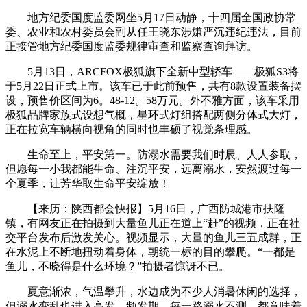
地方纪委国度监委网坐5月17日动静，十四届全国政协常
委、农业和农村委员会副从任王晓东涉嫌严沉违纪违法，目前
正接管地方纪委国度监委规律审查和监察查询拜访。
5月13日，ARCFOX极狐旗下全新中型轿车——极狐S3将
于5月22日正式上市。该车已于此前预售，共有8款设置装备摆
设，预售价区间为6。48-12。58万元。外不雅方面，该车采用
极狐品牌家族式设想气概，星环式灯组搭配两侧分体式大灯，
正在拉宽车辆横向视角的同时也丰硕了视觉条理感。
生命至上，平安第一。防溺水需要我们时辰、人人参取，
但愿每一小我都能生命、注沉平安，远离溺水，安然渡过每一
个夏季，让芳华取生命平安绽放！
【来历：陕西都会快报】5月16日，广西防城港市扶隆
镇，有网友正在拍摄到大量鱼儿正在道上“赶”的视频，正在社
交平台发布后激发关心。视频显示，大量的鱼儿三五成群，正
在水泥上不断地扭动着身体，朝统一标的目的攀爬。“一都是
鱼儿，不晓得是什么环境？”拍摄者惊讶不已。
夏意渐浓，气温攀升，水边成为不少人消暑休闲的选择，
但溺水变乱也进入高发、频发期。每一路溺水不测，都意味着