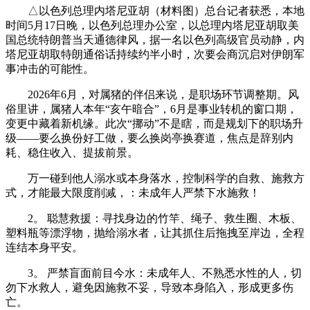
△以色列总理内塔尼亚胡（材料图）总台记者获悉，本地
时间5月17日晚，以色列总理办公室，以总理内塔尼亚胡取美
国总统特朗普当天通德律风，据一名以色列高级官员动静，内
塔尼亚胡取特朗通俗话持续约半小时，次要会商沉启对伊朗军
事冲击的可能性。
2026年6月，对属猪的伴侣来说，是职场环节调整期。风
俗里讲，属猪人本年“亥午暗合”，6月是事业转机的窗口期，
变更中藏着新机缘。此次“挪动”不是瞎，而是规划下的职场升
级——要么换份好工做，要么换岗亭换赛道，焦点是辞别内
耗、稳住收入、提拔前景。
万一碰到他人溺水或本身落水，控制科学的自救、施救方
式，才能最大限度削减，：未成年人严禁下水施救！
2。 聪慧救援：寻找身边的竹竿、绳子、救生圈、木板、
塑料瓶等漂浮物，抛给溺水者，让其抓住后拖拽至岸边，全程
连结本身平安。
3。 严禁盲面前目今水：未成年人、不熟悉水性的人，切
勿下水救人，避免因施救不妥，导致本身陷入，形成更多伤
亡。