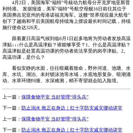
4月2日，美国海军“福特”号核动力航母分开克罗地亚斯普
利特港。 发据报道，美军“福特”号航空母舰16日前往其位于
美国弗吉尼亚州的母港诺福克海军。这艘“世界现役最大航母”
创下了越南和平后美国航母持续海上摆设最长时间记载，持续
施行使命达326天。
跟着夏日高温气候到临6月1日起多地将为劳动者发放高温
津贴↓↓↓什么是高温津贴？谁能够享受？1。什么是高温津贴？
高温津贴是处置高温功课的劳动者依法享受的岗亭津贴。2。
高温功课，是什么？
看似安静的水面，往往暗藏着致命，野外河道、池塘、水
库、水坑、湖泊、未封锁泳池等水域，水底地形复杂、暗潮涌
动、水草环绕纠缠、水深难测，稍不寄望就会陷入险境。
上一篇：
保障食物平安 当好管理“排头兵”
下一篇：
防止溺水 救正在身边｜红十字防灾减灾挪动讲堂
上一篇：
保障食物平安 当好管理“排头兵”
下一篇：
防止溺水 救正在身边｜红十字防灾减灾挪动讲堂