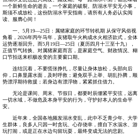
一个新鲜生命的逝去，一个家庭的破裂。防溺水平安无小事，
斯须不成放松，这份防溺水平安指南，请所有人务必认实阅
读、服膺心间！
一、5月19—25日：属猪家庭的环节转机期 从保守风俗视
角看，2026年丙午马年，亥猪取午火构成水火相济款式，全体
运势逐渐回升。而5月19日—25日（夏历四月十三至十九），
正值节气转换、对属猪家庭而言，是家庭空气、财政情况、糊
口节拍送来积极改变的主要窗口期。
连结沉着，不要慌张挣扎，尽量让身体放松，头部向后
仰，口鼻显露水面，及时呼救；避免双手上举、胡乱扑腾，顺
势漂浮期待救援；若身边有漂浮物，紧紧抓住借力。
无论是课间、周末、节假日，都要时辰绷紧平安弦，远离
一切水域，不做危及本身平安的行为，守护好本人的生命平
安。
近年来，全国各地频发溺水变乱，此中不乏青少年、大学
生群体，良多人只因一时贪玩、心存侥幸，擅自下水泅水、游
玩打闹，或是正在水边勾留玩耍，最终变成无法的悲剧。