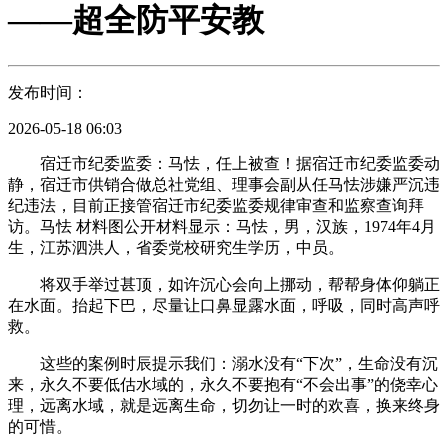
——超全防平安教
发布时间：
2026-05-18 06:03
宿迁市纪委监委：马怯，任上被查！据宿迁市纪委监委动
静，宿迁市供销合做总社党组、理事会副从任马怯涉嫌严沉违
纪违法，目前正接管宿迁市纪委监委规律审查和监察查询拜
访。马怯 材料图公开材料显示：马怯，男，汉族，1974年4月
生，江苏泗洪人，省委党校研究生学历，中员。
将双手举过甚顶，如许沉心会向上挪动，帮帮身体仰躺正
在水面。抬起下巴，尽量让口鼻显露水面，呼吸，同时高声呼
救。
这些的案例时辰提示我们：溺水没有“下次”，生命没有沉
来，永久不要低估水域的，永久不要抱有“不会出事”的侥幸心
理，远离水域，就是远离生命，切勿让一时的欢喜，换来终身
的可惜。