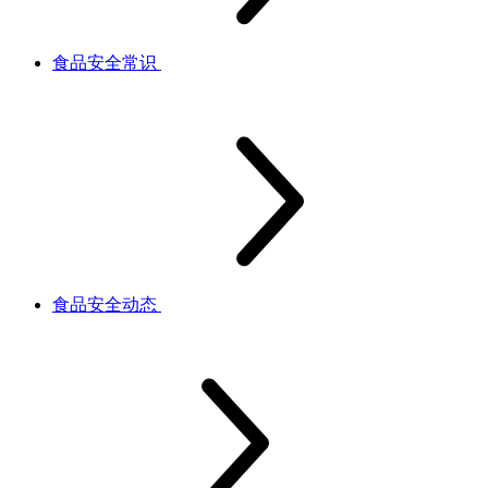
食品安全常识
食品安全动态