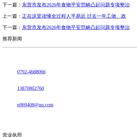
下一篇：
东营市发布2026年食物平安范畴凸起问题专项整治
上一篇：
正在这里读懂全过程人平易近 过去一年工做、政
下一篇：
东营市发布2026年食物平安范畴凸起问题专项整治
推荐新闻
座机：
0792-4688066
电话：
13870802760
邮箱：
n969408@qq.com
地址：江西省德安县高新技术产业园(宝塔工业园)高新路93号
营业执照