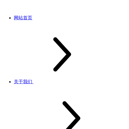
网站首页
关于我们