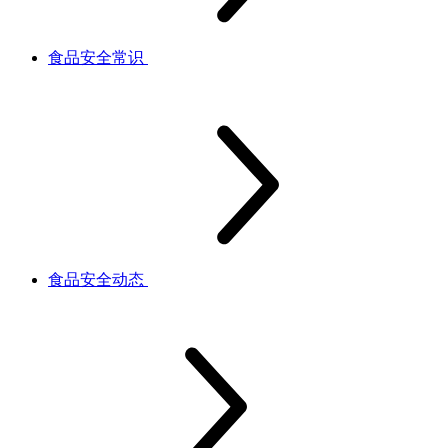
食品安全常识
食品安全动态