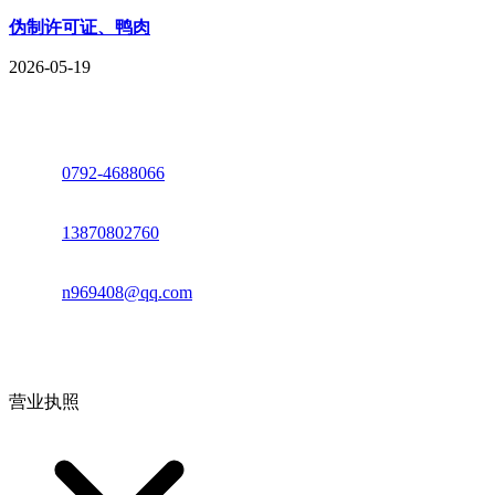
伪制许可证、鸭肉
2026-05-19
座机：
0792-4688066
电话：
13870802760
邮箱：
n969408@qq.com
地址：江西省德安县高新技术产业园(宝塔工业园)高新路93号
营业执照