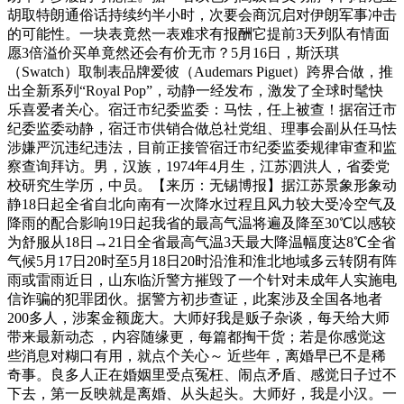
胡取特朗通俗话持续约半小时，次要会商沉启对伊朗军事冲击
的可能性。一块表竟然一表难求有报酬它提前3天列队有情面
愿3倍溢价买单竟然还会有价无市？5月16日，斯沃琪
（Swatch）取制表品牌爱彼（Audemars Piguet）跨界合做，推
出全新系列“Royal Pop”，动静一经发布，激发了全球时髦快
乐喜爱者关心。宿迁市纪委监委：马怯，任上被查！据宿迁市
纪委监委动静，宿迁市供销合做总社党组、理事会副从任马怯
涉嫌严沉违纪违法，目前正接管宿迁市纪委监委规律审查和监
察查询拜访。男，汉族，1974年4月生，江苏泗洪人，省委党
校研究生学历，中员。【来历：无锡博报】据江苏景象形象动
静18日起全省自北向南有一次降水过程且风力较大受冷空气及
降雨的配合影响19日起我省的最高气温将遍及降至30℃以感较
为舒服从18日→21日全省最高气温3天最大降温幅度达8℃全省
气候5月17日20时至5月18日20时沿淮和淮北地域多云转阴有阵
雨或雷雨近日，山东临沂警方摧毁了一个针对未成年人实施电
信诈骗的犯罪团伙。据警方初步查证，此案涉及全国各地者
200多人，涉案金额庞大。大师好我是贩子杂谈，每天给大师
带来最新动态 ，内容随缘更，每篇都掏干货；若是你感觉这
些消息对糊口有用，就点个关心～ 近些年，离婚早已不是稀
奇事。良多人正在婚姻里受点冤枉、闹点矛盾、感觉日子过不
下去，第一反映就是离婚、从头起头。大师好，我是小汉。一