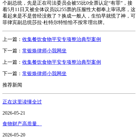
个副总统，先是正在司法委员会被55比0全票认定“有罪”，接
着5月11日又被全体议员以255票的压服性大都奉上审讯席，这
看起来是不是曾经没救了？换成一般人，生怕早就慌了神，可
菲律宾副总统莎拉·杜特尔特恰恰不按常理出牌。
上一篇：
收集餐饮食物平安专项整治典型案例
下一篇：
常银焕律师小我网坐
上一篇：
收集餐饮食物平安专项整治典型案例
下一篇：
常银焕律师小我网坐
推荐新闻
正在这里读懂全过
2026-05-21
食物财产高质量、
2026-05-20