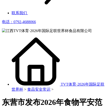
联系我们
电话：0792-4688066
TVT体育·2026年国际足联
世界杯
>
食品安全常识
>
东营市发布2026年食物平安范