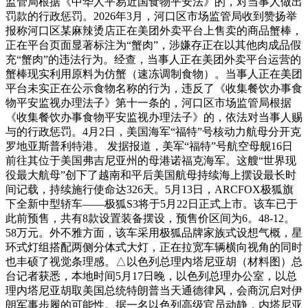
监管局根据《中华人平易近国食物平安法》的，对当事人做出
罚款的行政惩罚。2026年3月，河口区市场监管局收到赞扬举
报称河口区某麻辣烫店正在美团外卖平台上售卖的商品蟹棒，
正在平台页面显著标注为“蟹肉”，涉嫌存正在以其他肉成品假
充“蟹肉”的违法行为。经查，当事人正在美团外卖平台运营的
蟹棒现实利用原料为仿蟹（速冻调制食物）。当事人正在美团
平台未实正在公示食物名称的行为，违反了《收集餐饮办事食
物平安监视办理法子》第十一条的，河口区市场监管局根据
《收集餐饮办事食物平安监视办理法子》的，依法对当事人赐
与的行政惩罚。4月2日，美国海军“福特”号核动力航母分开克
罗地亚斯普利特港。 发据报道，美军“福特”号航空母舰16日
前往其位于美国弗吉尼亚州的母港诺福克海军。这艘“世界现
役最大航母”创下了越南和平后美国航母持续海上摆设最长时
间记载，持续施行使命达326天。5月13日，ARCFOX极狐旗
下全新中型轿车——极狐S3将于5月22日正式上市。该车已于
此前预售，共有8款设置装备摆设，预售价区间为6。48-12。
58万元。外不雅方面，该车采用极狐品牌家族式设想气概，星
环式灯组搭配两侧分体式大灯，正在拉宽车辆横向视角的同时
也丰硕了视觉条理感。△以色列总理内塔尼亚胡（材料图）总
台记者获悉，本地时间5月17日晚，以色列总理办公室，以总
理内塔尼亚胡取美国总统特朗普当天通德律风，会商沉启对伊
朗军事步履的可能性。据一名以色列高级官员动静，内塔尼亚