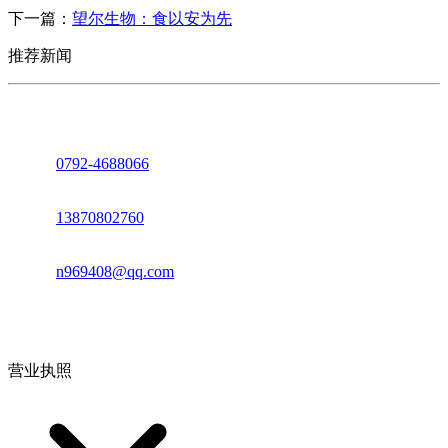
下一篇：
望尔生物：食以安为先
推荐新闻
座机：
0792-4688066
电话：
13870802760
邮箱：
n969408@qq.com
地址：江西省德安县高新技术产业园(宝塔工业园)高新路93号
营业执照