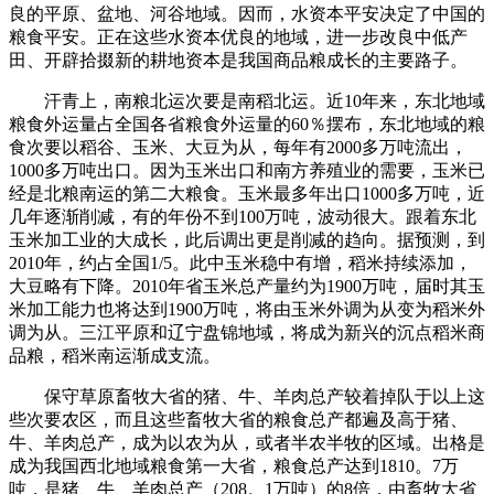
良的平原、盆地、河谷地域。因而，水资本平安决定了中国的
粮食平安。正在这些水资本优良的地域，进一步改良中低产
田、开辟拾掇新的耕地资本是我国商品粮成长的主要路子。
汗青上，南粮北运次要是南稻北运。近10年来，东北地域
粮食外运量占全国各省粮食外运量的60％摆布，东北地域的粮
食次要以稻谷、玉米、大豆为从，每年有2000多万吨流出，
1000多万吨出口。因为玉米出口和南方养殖业的需要，玉米已
经是北粮南运的第二大粮食。玉米最多年出口1000多万吨，近
几年逐渐削减，有的年份不到100万吨，波动很大。跟着东北
玉米加工业的大成长，此后调出更是削减的趋向。据预测，到
2010年，约占全国1/5。此中玉米稳中有增，稻米持续添加，
大豆略有下降。2010年省玉米总产量约为1900万吨，届时其玉
米加工能力也将达到1900万吨，将由玉米外调为从变为稻米外
调为从。三江平原和辽宁盘锦地域，将成为新兴的沉点稻米商
品粮，稻米南运渐成支流。
保守草原畜牧大省的猪、牛、羊肉总产较着掉队于以上这
些次要农区，而且这些畜牧大省的粮食总产都遍及高于猪、
牛、羊肉总产，成为以农为从，或者半农半牧的区域。出格是
成为我国西北地域粮食第一大省，粮食总产达到1810。7万
吨，是猪、牛、羊肉总产（208。1万吨）的8倍，由畜牧大省