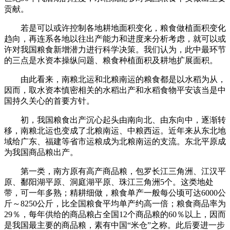
贡献。
若是可以或许控制各地耕地面积变化，粮食做植面积变化
趋向，再连系各地以往出产能力和进度来分析考虑，就可以或
许对我国粮食新增潜力进行科学决策。我们认为，此中最环节
的三点是水资本操纵问题、粮食种植面积及耕地扩展面积。
由此看来，南粮北运和北粮南运的粮食都是以水稻为从，
因而，取水资本慎密相关的水稻出产和水稻食物平安该当是中
国持久关心的首要方针。
初，我国粮食出产沉心起头由南向北、由东向中，逐渐转
移，南粮北运也变成了北粮南运、中粮西运。近年来从东北地
域给广东、福建等省市运粮成为北粮南运的支流。东北平原成
为我国商品粮出产。
第一类，南方原有高产商品粮，包罗长江三角洲、江汉平
原、鄱阳湖平原、洞庭湖平原、珠江三角洲5个。这类地处
带，可一年多熟；精耕细做，粮食单产一般每公顷可达6000公
斤～8250公斤，比全国粮食平均单产约高一倍；粮食商品率为
29％，每年供给的商品粮占全国12个商品粮的60％以上，因而
是我国最主要的商品粮，素有中国“米仓”之称。此后要进一步