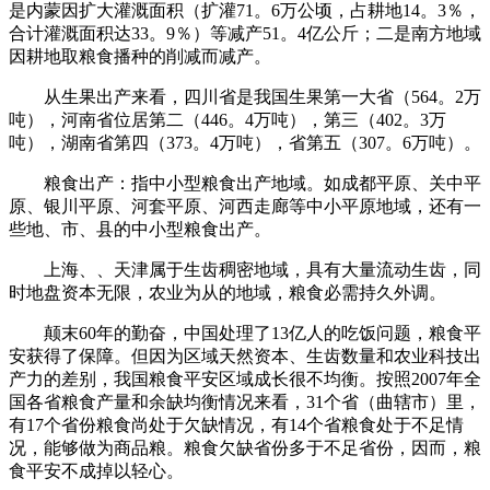
是内蒙因扩大灌溉面积（扩灌71。6万公顷，占耕地14。3％，
合计灌溉面积达33。9％）等减产51。4亿公斤；二是南方地域
因耕地取粮食播种的削减而减产。
从生果出产来看，四川省是我国生果第一大省（564。2万
吨），河南省位居第二（446。4万吨），第三（402。3万
吨），湖南省第四（373。4万吨），省第五（307。6万吨）。
粮食出产：指中小型粮食出产地域。如成都平原、关中平
原、银川平原、河套平原、河西走廊等中小平原地域，还有一
些地、市、县的中小型粮食出产。
上海、、天津属于生齿稠密地域，具有大量流动生齿，同
时地盘资本无限，农业为从的地域，粮食必需持久外调。
颠末60年的勤奋，中国处理了13亿人的吃饭问题，粮食平
安获得了保障。但因为区域天然资本、生齿数量和农业科技出
产力的差别，我国粮食平安区域成长很不均衡。按照2007年全
国各省粮食产量和余缺均衡情况来看，31个省（曲辖市）里，
有17个省份粮食尚处于欠缺情况，有14个省粮食处于不足情
况，能够做为商品粮。粮食欠缺省份多于不足省份，因而，粮
食平安不成掉以轻心。