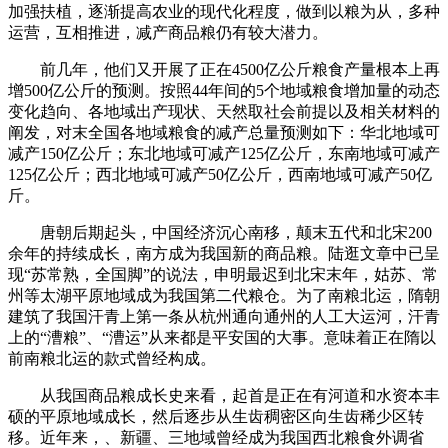
加强扶植，逐渐提高农业的现代化程度，做到以粮为从，多种
运营，互相推进，减产商品粮仍有较大潜力。
前几年，他们又开展了正在4500亿公斤粮食产量根本上再
增500亿公斤的预测。按照44年间的5个地域粮食增加量的动态
变化趋向、各地域出产现状、天然取社会前提以及相关材料的
阐发，对末全国各地域粮食的减产总量预测如下：华北地域可
减产150亿公斤；东北地域可减产125亿公斤，东南地域可减产
125亿公斤；西北地域可减产50亿公斤，西南地域可减产50亿
斤。
唐朝后期起头，中国经济沉心南移，颠末五代和北宋200
余年的持续成长，南方成为我国新的商品粮。陆逛文章中已呈
现“苏常熟，全国脚”的说法，申明最迟到北宋末年，姑苏、常
州等太湖平原地域成为我国第二代粮仓。为了南粮北运，隋朝
建筑了我国汗青上第一条从杭州通向通州的人工大运河，汗青
上的“漕粮”、“漕运”从来都是平安国的大事。意味着正在隋以
前南粮北运的款式曾经构成。
从我国商品粮成长史来看，起首是正在有河道和水资本丰
硕的平原地域成长，然后逐步从生齿稠密区向生齿稀少区转
移。近年来，、新疆、三地域曾经成为我国西北粮食外调省