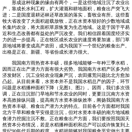
形成这种现象的缘由有两个，一是这些地域注沉了农业出
产，靠成长水利工程，扩大灌溉和耕地面积，粮食出产突飞大
进；二是国度退耕还林还草政策的落实，畜牧业有所。这些畜
牧大省改变了大面积超载放牧，正在水资本较好的少数地域成
长集约农业，将大面积草原恢复为生态地域。这是于国于平易
近和生态改善都有益处的严沉改变。我们相信跟着国度经济实
力的进一步提高，正在牧区成长农业的速度将要加速，部门草
原地域将要变成高产农田，成为我国下一个世纪的粮食出产。
出格是正在、新疆、等省份成长潜力很大。
我国南方雨热资本丰硕，很多地域能够一年种三季水稻，
因而正在出产潜力方面有很大劣势。我国南方水稻产区多为经
济发财区，沉工业轻农业现象严沉，农田撂荒问题比北方愈加
凸起。从目前来看，水资本并不是我国水稻总产的因子，环节
问题是水稻播种面积下降（见图1、图2）。因而，我们多次强
调，正在注沉部门旱地和节水农业的同时，更要注沉南方水资
本高效操纵问题，提高南方水资本操纵效率，阐扬我国南方水
热资本丰硕、粮食出产潜力大的特点。目前各个方面都对我国
北方干旱和粮食平安很是注沉，但对水资本丰硕的南方地域粮
食潜力挖掘注沉不敷。正在粮食出产方面，我们要按照我国天
然资本分布情况，若是水稻播种面积和总产可以或许恢复到上
世纪90年代后期的程度，水稻就能够对我国粮食平安做出主要