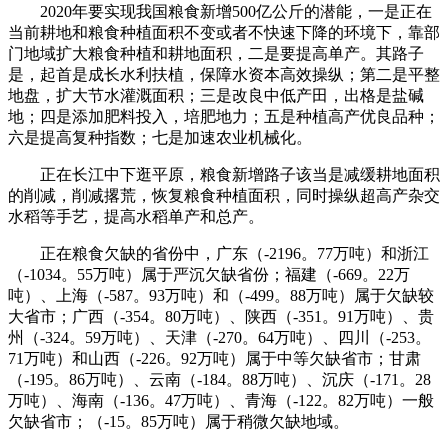
2020年要实现我国粮食新增500亿公斤的潜能，一是正在
当前耕地和粮食种植面积不变或者不快速下降的环境下，靠部
门地域扩大粮食种植和耕地面积，二是要提高单产。其路子
是，起首是成长水利扶植，保障水资本高效操纵；第二是平整
地盘，扩大节水灌溉面积；三是改良中低产田，出格是盐碱
地；四是添加肥料投入，培肥地力；五是种植高产优良品种；
六是提高复种指数；七是加速农业机械化。
正在长江中下逛平原，粮食新增路子该当是减缓耕地面积
的削减，削减撂荒，恢复粮食种植面积，同时操纵超高产杂交
水稻等手艺，提高水稻单产和总产。
正在粮食欠缺的省份中，广东（-2196。77万吨）和浙江
（-1034。55万吨）属于严沉欠缺省份；福建（-669。22万
吨）、上海（-587。93万吨）和（-499。88万吨）属于欠缺较
大省市；广西（-354。80万吨）、陕西（-351。91万吨）、贵
州（-324。59万吨）、天津（-270。64万吨）、四川（-253。
71万吨）和山西（-226。92万吨）属于中等欠缺省市；甘肃
（-195。86万吨）、云南（-184。88万吨）、沉庆（-171。28
万吨）、海南（-136。47万吨）、青海（-122。82万吨）一般
欠缺省市；（-15。85万吨）属于稍微欠缺地域。