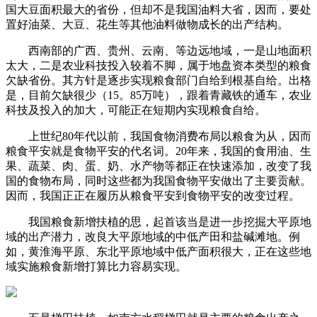
国大豆面积最大的省份，但却不是我国油料大省，因而，要处
置好油菜、大豆、花生等其他油料做物成长的出产结构。
西南部的广西、贵州、云南、等边远地域，一是山地面积
太大，二是农业科技投入较着不脚，属于地盘资本类型的粮食
欠缺省份。其方针是逐步实现粮食部门自给到根基自给。出格
是，目前欠缺很少（15。85万吨），跟着青藏铁的通车，农业
科技及投入的加大，可能正在短期内实现粮食自给。
上世纪80年代以前，我国食物消费布局以粮食为从，因而
粮食平安就是食物平安的代名词。20年来，我国的食用油、生
果、蔬菜、肉、蛋、奶、水产物等都正在快速添加，改变了我
国的食物布局，同时这些都为我国食物平安做出了主要贡献。
因而，我国正正在履历从粮食平安到食物平安的改变过程。
我国粮食新增扶植的思，起首该当是进一步挖掘大平原地
域的出产潜力，改良大平原地域的中低产田和盐碱滩地。例
如，黄淮海平原、东北平原地域中低产面积很大，正在这些地
域实施粮食新增打算比力容易实现。