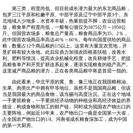
第三类，程度尚低、但目前成长潜力最大的东北商品粮，
包罗三江平原和松嫩平原、中部平原及辽宁中部平原3个。东
北地域人少地多，水资本丰硕，热量前提不脚，农业运营粗
放，粮食单产程度尚低，一般每公顷仅为1875公斤～1950公
斤。但国营农场多，粮食总产量高，粮食商品率为35。2％，
此中国营农场商品率高达40％～60％。每年向国度供给的商品
粮，数量占12个商品粮的1/5以上。这里有大量宜农荒地，开
垦扩耕有较大余地。此后应鼎力加强农田根基扶植，改善水
利、肥料等情况，提高农业机械化程度，改良耕做手艺，把提
高粮食单产和开荒扩耕连系起来，逐渐实现粮食的稳产高产。
这里减产商品粮的潜力，正在各类商品粮中将是首屈一指的。
由此看来，华北平原的冀、鲁、豫三地正在我国粮棉油、
生果、肉类出产中拥有甲等地位。虽然不是我国商品粮，但该
当是我国最大的商品食物，该当赐与高度注沉。正在这个地域
一手要抓粮食，一手要抓经济动物的种植业和高经济效益的养
殖业，构成食物和加工的财产链。同时成为我国农产物出口的
主要阵地，例如近10年来，农产物出口一曲是全国第一大省，
占全国农产物出口的1/4。河南省成长粮食深加工，成为中国
的第一大厨房。