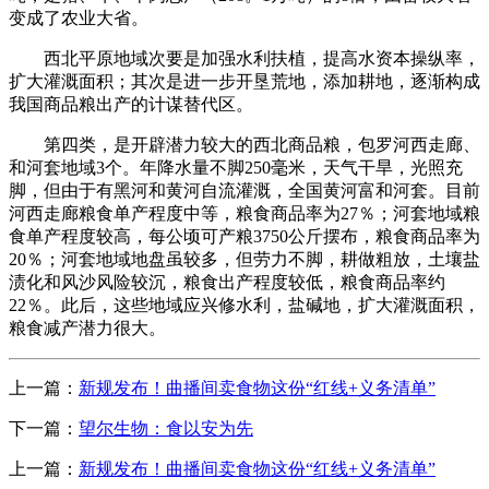
变成了农业大省。
西北平原地域次要是加强水利扶植，提高水资本操纵率，
扩大灌溉面积；其次是进一步开垦荒地，添加耕地，逐渐构成
我国商品粮出产的计谋替代区。
第四类，是开辟潜力较大的西北商品粮，包罗河西走廊、
和河套地域3个。年降水量不脚250毫米，天气干旱，光照充
脚，但由于有黑河和黄河自流灌溉，全国黄河富和河套。目前
河西走廊粮食单产程度中等，粮食商品率为27％；河套地域粮
食单产程度较高，每公顷可产粮3750公斤摆布，粮食商品率为
20％；河套地域地盘虽较多，但劳力不脚，耕做粗放，土壤盐
渍化和风沙风险较沉，粮食出产程度较低，粮食商品率约
22％。此后，这些地域应兴修水利，盐碱地，扩大灌溉面积，
粮食减产潜力很大。
上一篇：
新规发布！曲播间卖食物这份“红线+义务清单”
下一篇：
望尔生物：食以安为先
上一篇：
新规发布！曲播间卖食物这份“红线+义务清单”