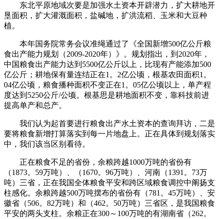
东北平原地域次要是加强水土资本开辟潜力，扩大耕地开
垦面积，扩大灌溉面积，盐碱地，扩洪流稻、玉米和大豆种
植。
本年国务院常务会议准绳通过了《全国新增500亿公斤粮
食出产能力规划（2009-2020年）》。规划指出，到2020年，
中国粮食出产能力达到5500亿公斤以上，比现有产能添加500
亿公斤；耕地保有量连结正在1。2亿公顷，根基农田面积1。
04亿公顷，粮食播种面积不变正在1。05亿公顷以上，单产程
度达到5250公斤/公顷。根基思是耕地面积不变，靠科技前进
提高单产和总产。
我们认为起首要进行粮食出产水土资本的查询拜访，二是
要将粮食新增打算落实到每一片地盘上。正在具体到规划落实
中，我们该当区别看待。
正在粮食不足的省份，余粮跨越1000万吨的省份有
（1873。59万吨）、（1670。96万吨）、河南（1391。73万
吨）三省，正在我国全体粮食平安和跨区域粮食调控中阐扬支
柱感化。余粮跨越500万吨摆布的省份有（781。45万吨）、安
徽省（506。82万吨）和（462。50万吨）三省区，是我国粮食
平安的两头支柱。余粮正在300～100万吨的有湖南省（262。