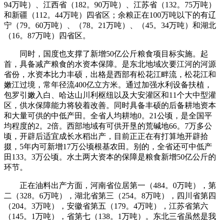
94万吨）、江西省（182。90万吨）、江苏省（132。75万吨）
和新疆（112。44万吨）四省区；余粮正在100万吨以下的有辽
宁（79。60万吨）、（78。21万吨）、（45。34万吨）和湖北
（16。87万吨）四省区。
同时，国度也支撑了新增50亿公斤粮食项目标实施。起
首，具备减产粮食的水资本保障。是东北地域次要江河的河源
省份，水资本比力丰硕，出格是西部有松花江畔流，松花江和
嫩江过境，常年径流400亿立方米。通过加强水利设备扶植，
包罗引嫩入白、哈达山川利枢纽以及大安灌区和11个大中型灌
区，供水保障能力将较着改善。同时具备丰硕的后备耕地资本
和大量可供的中低产田。全省人均耕地0。21公顷，是全国平
均程度的2。2倍。西部地域有可供开垦的荒碱地66。7万多公
顷，开辟后适宜成长水稻出产，目前正正在有打算地开辟拾
掇，5年内可新增17万公顷根基农田。别的，全省还可中低产
田133。3万公顷。水土两大资本的保障是粮食新增50亿公斤的
环节。
正在油料出产方面，河南省位居第一（484。0万吨），第
二（328。6万吨），湖北省第三（254。8万吨），四川省第四
（204。3万吨），安徽省第五（179。4万吨），江苏省第六
（145。1万吨），省第七（138。1万吨）。东北三省虽然是我