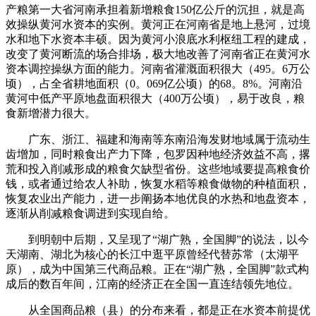
产粮第一大省河南承担着新增粮食150亿公斤的沉担，就是高
效操纵黄河水资本的实例。黄河正在河南省是地上悬河，过境
水和地下水资本丰硕。因为黄河小浪底水利枢纽工程的建成，
改变了黄河断流的场合排场，极大地改善了河南省正在黄河水
资本调控操纵方面的能力。河南省灌溉面积很大（495。6万公
顷），占全省耕地面积（0。069亿公顷）的68。8%。河南沿
黄河中低产平原地盘面积很大（400万公顷），易于改良，粮
食新增潜力很大。
广东、浙江、福建和海南等东南沿海发财地域属于流动生
齿增加，同时粮食出产力下降，包罗因种地经济效益不高，撂
荒和投入削减形成的粮食欠缺型省份。这些地域要提高粮食价
钱，或者通过给农人补助，恢复水稻等粮食做物的种植面积，
恢复农业出产能力，进一步阐扬本地优良的水热和地盘资本，
逐渐从削减粮食调进到实现自给。
到明朝中后期，又呈现了“湖广熟，全国脚”的说法，以今
天湖南、湖北为核心的长江中逛平原曾经代替苏常（太湖平
原），成为中国第三代商品粮。正在“湖广熟，全国脚”款式构
成后的数百年间，江南的经济正在全国一直连结领先地位。
从全国商品粮（县）的分布来看，都是正在水资本前提优