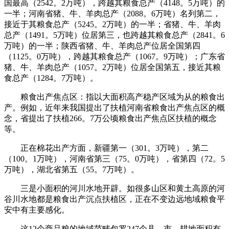
国最高（2542。2万吨），跨越其粮食总产（4148。5万吨）的
一半；河南省猪、牛、羊肉总产（2088。6万吨）名列第二，
接近于其粮食总产（5245。2万吨）的一半；省猪、牛、羊肉
总产（1491。5万吨）位居第三，也跨越其粮食总产（2841。6
万吨）的一半；陕西省猪、牛、羊肉总产位居全国第四
（1125。0万吨），跨越其粮食总产（1067。9万吨）；广东省
猪、牛、羊肉总产（1057。2万吨）位居全国第五，接近其粮
食总产（1284。7万吨）。
粮食出产焦点区：指以大面积高产稳产区域为从的粮食出
产。例如，近年来我国提出了扶植河南省粮食出产焦点区的概
念，省提出了扶植266。7万公顷粮食出产焦点区扶植的概念
等。
正在棉花出产方面，新疆第一（301。3万吨），第二
（100。1万吨），河南省第三（75。0万吨），省第四（72。5
万吨），湖北省第五（55。7万吨）。
三是小面积的河川水地开辟。如很多山区和黄土高原的河
谷川水地都是粮食出产沉点扶植区，正在不变边远地域粮食平
安中有主要感化。
这12个商品粮的地域范畴包罗247个县、市，耕地面积有