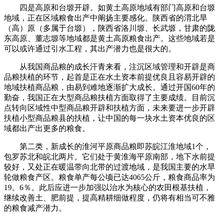
四是高原和台塬开辟。如黄土高原地域有部门高原和台塬
地域，正在区域粮食出产中阐扬主要感化。陕西省的渭北旱
（高）原（多属于台塬），陕西省洛川塬、长武塬，甘肃的陇
东高原、董志塬等地域都是黄土高原粮食出产。这些地域若是
可以或许通过引水工程，其出产潜力也是很大的。
从我国商品粮的成长汗青来看，注沉区域管理和开辟是商
品粮扶植的环节，起首是正在水土资本前提优良且容易开辟的
地域扶植商品粮，由易到难地逐渐扩大成长。通过开国60年的
勤奋，我国正在大型商品粮扶植方面取得了主要成绩。目前沉
点转向区域性中型商品粮开辟和扶植方面，未来要进一步开辟
扶植小型商品粮县的扶植，让中国的每一块水土资本优良的区
域都出产出更多的粮食。
第二类，新成长的淮河平原商品粮即苏皖江淮地域1个，
包罗苏北和皖北两片。它们处于黄淮海平原南部，地下水前提
较好，又处正在暖温带向北带的过渡地域，是我国主要的水旱
轮做粮食产区。粮食单产每公顷已达4065公斤，粮食商品率为
19。6％。此后应进一步加强以治水为核心的农田根基扶植，
继续改善土、肥前提，提高精耕细做程度，仍将有相当可不雅
的粮食减产潜力。