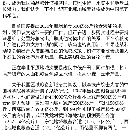
份，成为我国商品粮计谋接替区。按照生齿、水资本和地盘成
长潜力，我们认为，下个世纪西北部地域无疑将成为中国第五
代粮仓。
目前国度提出2020年新增粮食500亿公斤粮食潜能的规
划，我们认为这常主要的工作。但正在进一步落实过程中要辩
证思维，处置好粮食出产取其他食物出产的关系，正在给粮食
出产进行鼎力支撑补助的同时，该当也给食用油、生果蔬菜和
动物食物出产大省赐与必然的优惠政策，如许才能改善我国人
平易近的食物布局和质量，实正实现我国的食物平安。
正在华北平原地域次要是改良中低产田，同时加强（超）
高产稳产的大面积粮食焦点区扶植，提高小麦、玉米产量。
关于我国区域粮食新增潜力阐发，以李振声院士为首的中
国科学院科学家开展了系统研究。1987年当我国粮食呈现3年
盘桓时，他们曾做过正在4000亿公斤根本上减产500亿公斤粮
食的潜力预测。黄淮海地域可减产250亿公斤，东北150亿公
斤，西部取南方各50亿公斤。到1993年实现了减产粮食500亿
公斤的方针后，成果发觉对黄淮海地域的预测完全合适
（252。4亿公斤），东北地域根基合适（116。7亿公斤），西
北地域也根基合适（57。1亿公斤）。而估量不脚有两点：一