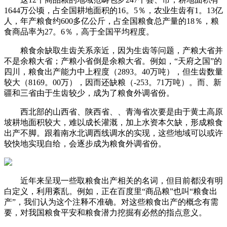
1644万公顷，占全国耕地面积的16。5％，农业生齿有1。13亿
人，年产粮食约600多亿公斤，占全国粮食总产量的18％，粮
食商品率为27。6％，高于全国平均程度。
粮食余缺取生齿关系亲近，因为生齿等问题，产粮大省并
不是余粮大省；产粮小省倒是余粮大省。例如，“天府之国”的
四川，粮食出产能力中上程度（2893。40万吨），但生齿数量
较大（8169。00万），因而还缺粮（-253。71万吨）。而、新
疆和三省由于生齿较少，成为了粮食外调省份。
西北部的山西省、陕西省、、青海省次要是由于黄土高原
坡耕地面积较大，难以成长灌溉，加上水资本欠缺，形成粮食
出产不脚。跟着南水北调西线调水的实现，这些地域可以或许
较快地实现自给，会逐步成为粮食外调省份。
近年来呈现一些取粮食出产相关的名词，但目前都没有明
白定义，利用紊乱。例如，正在百度里“商品粮”也叫“粮食出
产”，我们认为这个注释不准确。对这些粮食出产的概念有需
要，对我国粮食平安和粮食潜力挖掘有必然的指点意义。