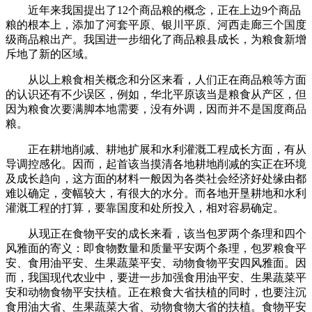
近年来我国提出了12个商品粮的概念，正在上边9个商品
粮的根本上，添加了河套平原、银川平原、河西走廊三个国度
级商品粮出产。我国进一步细化了商品粮县成长，为粮食新增
斥地了新的区域。
从以上粮食相关概念和分区来看，人们正在商品粮等方面
的认识还有不少误区，例如，华北平原该当是粮食从产区，但
因为粮食次要满脚本地需要，没有外调，因而并不是国度商品
粮。
正在耕地削减、耕地扩展和水利灌溉工程成长方面，有从
导调控感化。因而，起首该当摸清各地耕地削减的实正在环境
及成长趋向，这方面的材料一般因为各类社会经济好处缘由都
难以确定，变幅较大，有很大的水分。而各地开垦耕地和水利
灌溉工程的打算，要靠国度和处所投入，相对容易确定。
从现正在食物平安的成长来看，该当包罗两个条理和四个
风雅面的寄义：即食物数量和质量平安两个条理，包罗粮食平
安、食用油平安、生果蔬菜平安、动物食物平安四风雅面。因
而，我国现代农业中，要进一步加强食用油平安、生果蔬菜平
安和动物食物平安扶植。正在粮食大省扶植的同时，也要注沉
食用油大省、生果蔬菜大省、动物食物大省的扶植。食物平安