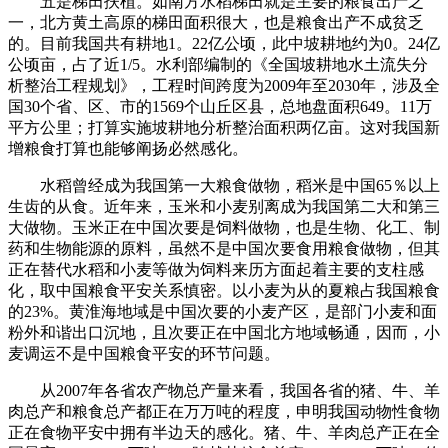
五是梯田扶植。如南方水稻梯田就是主要的粮食出产之
一，北方黄土高原的梯田面积很大，也是粮食出产不成贫乏
的。目前我国共有耕地1。22亿公顷，此中坡耕地约为0。24亿
公顷亩，占了近1/5。水利部编制的《全国坡耕地水土流失分
析整治工程规划》，工程时间跨度为2009年至2030年，涉及全
国30个省、区、市的1569个山丘区县，总地盘面积649。11万
平方公里；打算实施坡耕地分析整治面积两亿亩。这对我国新
增粮食打算也能够阐扬必然感化。
水稻曾经成为我国第一大粮食做物，稻米是中国65％以上
生齿的从食。近年来，玉米和小麦别离成为我国第二大和第三
大做物。玉米正在中国次要是饲料做物，也是生物、化工、制
药和生物能源的原料，虽然不是中国次要食用粮食做物，但其
正在替代水稻和小麦等做为饲料来历方面起着主要的支柱感
化，取中国粮食平安关系慎密。以小麦为从的夏粮占我国粮食
的23%。黄淮海地域是中国次要的小麦产区，是部门小麦和面
粉外和谐出口沉地，且次要正在中国北方地域畅通，因而，小
麦调运不是中国粮食平安的环节问题。
从2007年各省农产物总产量来看，我国各省的猪、牛、羊
肉总产和粮食总产都正在万万吨的程度，申明我国动物性食物
正在食物平安中拥有半边天的感化。猪、牛、羊肉总产正在全