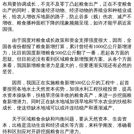
布局要协调成长，不克不及零丁凸起粮食出产，正在不变粮食
出产的同时，要加速经济动物、经济动物的养殖业和种植业成
长，给农人增收斥地新的路子，防止谷多（贱）伤农、减产不
增收、粮食播种面积下降的现象频频呈现，如许才能平易近富
国强。
由于国度对粮食成长政策和资金支撑强度很大，因而，全
国各省份都报了粮食新增打算，累计曾经有1000亿公斤新增潜
力，比目前国度新增粮食500亿公斤翻了一番，惹起各方面的
思疑。但目前还没有看到区域粮食新增预测方案。从各个方面
来看，我国新增粮食潜力是庞大的，但要逐渐实现还有必然的
坚苦。
因而，我国正在实施粮食新增500亿公斤的工程中，起首
要按照各地水土天然资本劣势，加强水利工程扶植投资，提高
水资本操纵率，扶植旱涝保丰收的粮食高产，来进一步挖掘粮
食新增潜力。同时正在缺水地域加强旱地和节水农业的扶植和
成长，使这些缺水地域可以或许连结稳产和逐渐减产。
关于区域粮食余缺和均衡问题，要从天然资本、生齿资
本，出格是流动生齿和经济成长等方面，来科学阐发、准确看
待和区别应对开辟挖掘粮食出产潜力。