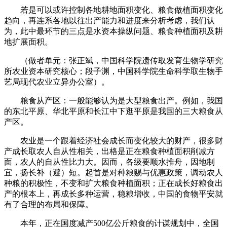
若是可以或许控制各地耕地面积变化、粮食做植面积变化
趋向，再连系各地以往出产能力和进度来分析考虑，我们认
为，此中最环节的三点是水资本操纵问题、粮食种植面积及耕
地扩展面积。
（做者单元：张正斌，中国科学院遗传取发育生物学研究
所农业资本研究核心；段子渊，中国科学院生命科学取生物手
艺局现代农业立异办公室）。
粮食从产区：一般能够认为是大型粮食出产。例如，我国
的东北平原、华北平原和长江中下逛平原是我国的三大粮食从
产区。
农业是一个跟着经济社会成长而变化较大的财产，很多财
产成长取农人自从性相关，出格是正在粮食种植面积削减方
面，农人的自从性比力大。因而，各级要顺水推舟，因地制
宜，扬长补（避）短。起首是对种粮赐与优惠政策，调动农人
种粮的积极性，不变和扩大粮食种植面积；正在成长好粮食出
产的根本上，再成长多种运营，稳粮增收，中国的食物平安就
有了合理的布局和保障。
本年，正在国度减产500亿公斤粮食的计谋规划中，全国