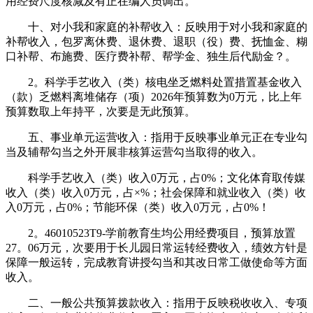
用经费尺度核减及有正在编人员调出。
十、对小我和家庭的补帮收入：反映用于对小我和家庭的
补帮收入，包罗离休费、退休费、退职（役）费、抚恤金、糊
口补帮、布施费、医疗费补帮、帮学金、独生后代励金？。
2。科学手艺收入（类）核电坐乏燃料处置措置基金收入
（款）乏燃料离堆储存（项）2026年预算数为0万元，比上年
预算数取上年持平，次要是无此预算。
五、事业单元运营收入：指用于反映事业单元正在专业勾
当及辅帮勾当之外开展非核算运营勾当取得的收入。
科学手艺收入（类）收入0万元，占0%；文化体育取传媒
收入（类）收入0万元，占×%；社会保障和就业收入（类）收
入0万元，占0%；节能环保（类）收入0万元，占0%！
2。46010523T9-学前教育生均公用经费项目，预算放置
27。06万元，次要用于长儿园日常运转经费收入，绩效方针是
保障一般运转，完成教育讲授勾当和其改日常工做使命等方面
收入。
二、一般公共预算拨款收入：指用于反映税收收入、专项