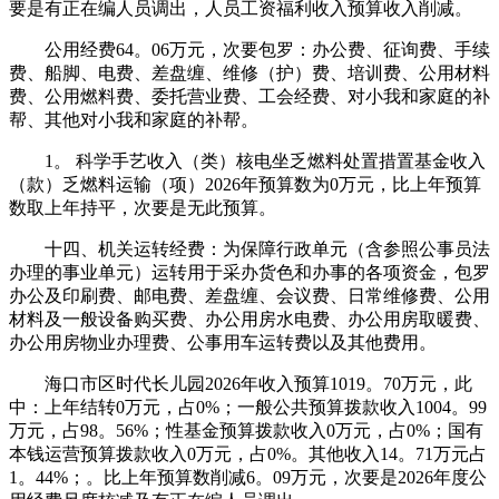
要是有正在编人员调出，人员工资福利收入预算收入削减。
公用经费64。06万元，次要包罗：办公费、征询费、手续
费、船脚、电费、差盘缠、维修（护）费、培训费、公用材料
费、公用燃料费、委托营业费、工会经费、对小我和家庭的补
帮、其他对小我和家庭的补帮。
1。 科学手艺收入（类）核电坐乏燃料处置措置基金收入
（款）乏燃料运输（项）2026年预算数为0万元，比上年预算
数取上年持平，次要是无此预算。
十四、机关运转经费：为保障行政单元（含参照公事员法
办理的事业单元）运转用于采办货色和办事的各项资金，包罗
办公及印刷费、邮电费、差盘缠、会议费、日常维修费、公用
材料及一般设备购买费、办公用房水电费、办公用房取暖费、
办公用房物业办理费、公事用车运转费以及其他费用。
海口市区时代长儿园2026年收入预算1019。70万元，此
中：上年结转0万元，占0%；一般公共预算拨款收入1004。99
万元，占98。56%；性基金预算拨款收入0万元，占0%；国有
本钱运营预算拨款收入0万元，占0%。其他收入14。71万元占
1。44%；。比上年预算数削减6。09万元，次要是2026年度公