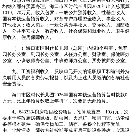
按照分析预算准绳，海口市区时代长儿园所有收入和收入
均纳入部分预算办理。海口市区时代长儿园2026年出入总预算
1019。70万元。收入包罗：一般公共预算收入、性基金收入、
国有本钱运营预算收入、财务专户办理资金收入、事业收入、
其他收入；收入包罗：一般公共办事收入、交际收入、国防收
入、公共平安收入、教育收入、社会保障和就业收入、卫生健
康收入、住房保障收入。
（一）海口市区时代长儿园（总园）内设8个科室，包罗
园长办公室、副园长办公室、从任办公室、财政室、保健医办
公室、小班教师办公室、中班教师办公室、买办教师办公室。
九、工资福利收入：反映单元开支的退职职工和编制外持
久聘用人员的各类劳动报答，以及为上述人员缴纳的各项社会
安全费等。
海口市区时代长儿园2026年国有本钱运营预算昔时拨款0
万元，比上年预算数取上年持平，次要是无此预算。
4。643333-厨房项目经费项目，预算放置25。19万元，次
要用于整改厨房挡鼠板、防虫网、灭蝇灯、密闭门窗、防尘设
备等根本硬件，确保食物加工、储存、备餐全过程不受鼠、
虫、尘埃污染，绩效方针按期完成厨房三防设备整改，实现设