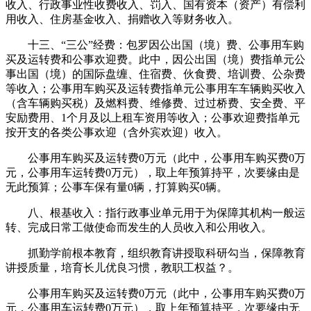
收入、行政事业性收费收入、罚入、国有资本（资产）有偿利
用收入、住房基金收入、捐赠收入等财务收入。
十三、“三公”经费：包罗因公出国（境）费、公事用车购
买及运转费和公事欢迎费。此中，因公出国（境）费指单元公
事出国（境）的国际盘缠、住宿费、伙食费、培训费、公杂费
等收入；公事用车购买及运转费指单元公事用车车辆购买收入
（含车辆购买税）及燃料费、维修费、过过桥费、安全费、平
安励费用、1个月及以上租车资用等收入；公事欢迎费指单元
按开支的各类公事欢迎（含外宾欢迎）收入。
公事用车购买及运转费0万元（此中，公事用车购买费0万
元，公事用车运转费0万元），取上年预算持平，次要缘由是
无此预算；公事车保有量0辆，打算购买0辆。
八、根基收入：指行政事业单元用于为保障其机构一般运
转、完成日常工做使命而发生的人员收入和公用收入。
抓勤学前根本教育，组织教育讲授取科研勾当，保障教育
讲授质量，培育长儿优良习惯，教职工权益？。
公事用车购买及运转费0万元（此中，公事用车购买费0万
元，公事用车运转费0万元），取上年预算持平，次要缘由无