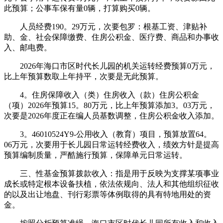
此预算；公事车保有量0辆，打算购买0辆。
人员经费190。29万元，次要包罗：根基工资、津贴补
助、金、社会保障缴费、住房公积金、医疗费、商品和办事收
入、邮电费。
2026年海口市区时代长儿园的机关运转经费预算0万元，
比上年预算数取上年持平，次要是无此预算。
4。住房保障收入（类）住房收入（款）住房公积金
（项）2026年预算15。80万元，比上年预算添加3。03万元，
次要是2026年度正在编人员基数调整，住房公积金收入添加。
3。46010524Y9-公用收入（教育）项目，预算放置64。
06万元，次要用于长儿园日常运转经费收入，绩效方针是提高
预算编制质量，严酷施行预算，保障单元日常运转。
三、性基金预算拨款收入：指是用于反映为支撑某项事业
成长或特定根本设备扶植，依法依规向、法人和其他组织征收
的以及出让地盘、刊行彩票等体例取得的具有特地用处的资
金。