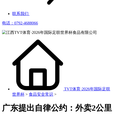
联系我们
电话：0792-4688066
TVT体育·2026年国际足联
世界杯
>
食品安全常识
>
广东提出自律公约：外卖2公里