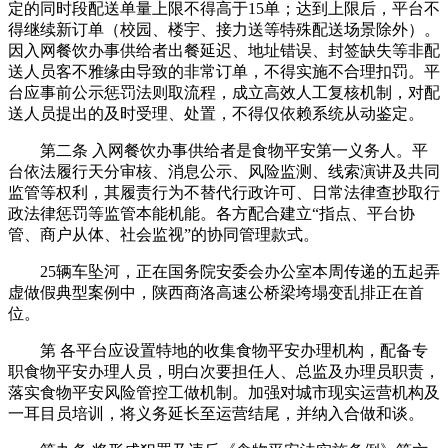
定的同时段配送单量上限不得高于15单；达到上限后，平台不
得继续新订单（校园、楼宇、接力送等特殊配送场景除外）。
因入网餐饮办事供给者出餐延迟、地址错误、封签缺失等非配
送人员客不雅缘由导致的非常订单，不得实施不合理扣罚。平
台应事前公示惩罚法则取流程，成立高效人工复核机制，对配
送人员提出的及时受理、处置，不得仅依赖系统从动鉴定。
第二条 入网餐饮办事供给者是食物平安第一义务人。平
台依法履行天分审核、消息公示、风险监测、线索演讲及共同
监管等权利，其履责行为不替代行政许可、日常法律查抄取行
政法律惩罚等监管本能机能。各方配合建立“指点、平台协
管、商户从体、社会监视”的协同管理款式。
25辆车坠河，正在国务院安委会办公室本周传递的五起弄
虚做假典型案例中，陕西商洛高速公桥梁垮塌变乱排正在首
位。
第 各平台应设置特地的收集食物平安办理机构，配备专
职食物平安办理人员，明白次要担任人、总监及办理员职责，
落实食物平安风险管控工做机制。加强对城市现实运营机构及
一耳目员培训，将义务延长至运营结尾，并纳入合做和谈。