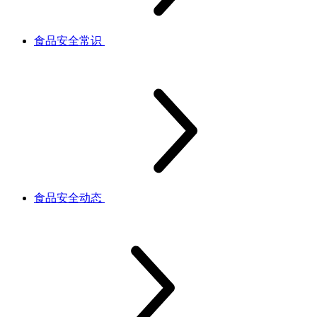
食品安全常识
食品安全动态