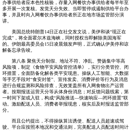
办事供给者应本色性核验，存量入网餐饮办事供给者每半年至
多开展一次复核。发觉天分失效、当即暂停或遏制供给平台办
事，并及时向入网餐饮办事供给者所正在地市场监管部分演
讲。
美国总统特朗普14日正在社交发文说，美伊和谈“现正在
完成”，将全面霍尔木兹海峡，同时授权当即解除美国海军
的。伊朗最高委员会15日凌晨颁发声明，正式确认伊美停和谅
解备忘录告竣。
第八条 聚焦天分制假、地址不符、净乱、赞扬集中等高
风险项，制定《食物平安风险管控清单》，实行分类管控、闭
环措置，全面防备化解各类平安现患。操纵人工智能、大数据
等手艺手段对“食安封签”、宣传发卖、消费评价等行为及消息
进行合规监测和风险排查，无效笼盖所有入网食物出产运营
者。按期报送运营天分等从体身份消息；对反馈问题线索，第
一时间下架或入驻，构成“风险推送—快速响应—闭环措置”联
动。激励配送人员、消费者举报现患，核实后及时报送监管部
分。
而且公约提出，不得操纵算法诱使、配送人员超速或驾
驶。平台应按照本地况和交通法则，完美配送人员配送时间计