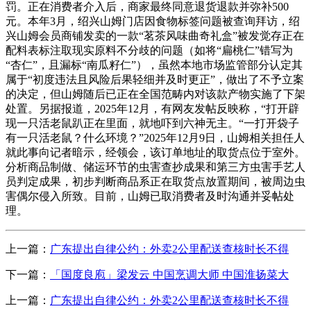
罚。正在消费者介入后，商家最终同意退货退款并弥补500
元。本年3月，绍兴山姆门店因食物标签问题被查询拜访，绍
兴山姆会员商铺发卖的一款“茗茶风味曲奇礼盒”被发觉存正在
配料表标注取现实原料不分歧的问题（如将“扁桃仁”错写为
“杏仁”，且漏标“南瓜籽仁”），虽然本地市场监管部分认定其
属于“初度违法且风险后果轻细并及时更正”，做出了不予立案
的决定，但山姆随后已正在全国范畴内对该款产物实施了下架
处置。另据报道，2025年12月，有网友发帖反映称，“打开辟
现一只活老鼠趴正在里面，就地吓到六神无主。“一打开袋子
有一只活老鼠？什么环境？”2025年12月9日，山姆相关担任人
就此事向记者暗示，经领会，该订单地址的取货点位于室外。
分析商品制做、储运环节的虫害查抄成果和第三方虫害手艺人
员判定成果，初步判断商品系正在取货点放置期间，被周边虫
害偶尔侵入所致。目前，山姆已取消费者及时沟通并妥帖处
理。
上一篇：
广东提出自律公约：外卖2公里配送查核时长不得
下一篇：
「国度良庖」梁发云 中国烹调大师 中国淮扬菜大
上一篇：
广东提出自律公约：外卖2公里配送查核时长不得