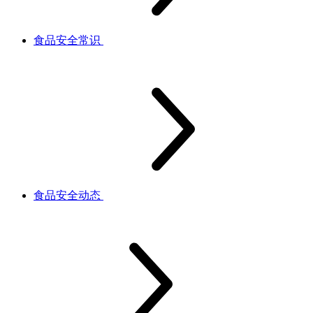
食品安全常识
食品安全动态