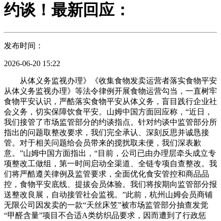
约谈！最新回应：
发布时间：
2026-06-20 15:22
从体义务监视办理》《收集食物发卖运营者落实食物平安
从体义务监视办理》等法令律例开展食物运营勾当，一直树牢
食物平安认识，严酷落实食物平安从体义务，盲目践行企业社
会义务，切实保障饮食平安。山姆中国方面回应称，“近日，
我们接管了市场监管部分的约谈指点。针对约谈中监管部分所
指出的问题取整改要求，我们完全承认、深刻反思并诚恳接
管。对于相关问题给会员带来的搅扰取未便，我们深表歉
意。”山姆中国方面指出，“目前，公司已由办理层牵头成立专
项整改工做组，第一时间启动全渠道、全链专项自查整改。我
们将严酷遵关律例及监管要求，全面优化食安管控和商品品
控，食物平安底线、提拔会员体验。我们将按期向监管部分报
送整改良展，自动接管社会监视。”此前，杭州山姆会员商铺
无限公司因发卖的一款“天丝床笠”被市场监管部分抽查发觉
“甲醛含量”项目不合适A类纺织品要求，因而遭到了行政惩