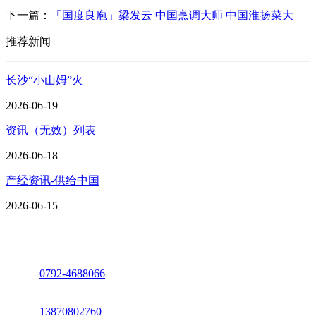
下一篇：
「国度良庖」梁发云 中国烹调大师 中国淮扬菜大
推荐新闻
长沙“小山姆”火
2026-06-19
资讯（无效）列表
2026-06-18
产经资讯-供给中国
2026-06-15
座机：
0792-4688066
电话：
13870802760