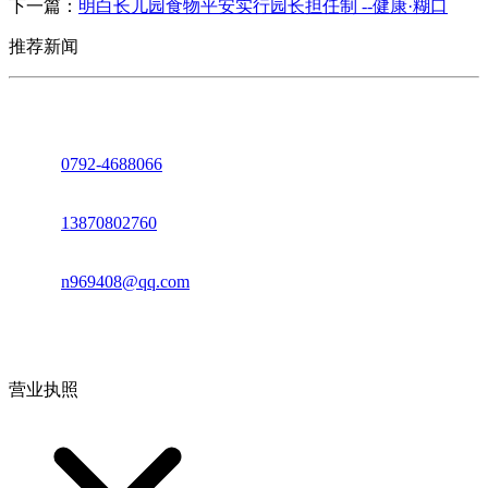
下一篇：
明白长儿园食物平安实行园长担任制 --健康·糊口
推荐新闻
座机：
0792-4688066
电话：
13870802760
邮箱：
n969408@qq.com
地址：江西省德安县高新技术产业园(宝塔工业园)高新路93号
营业执照