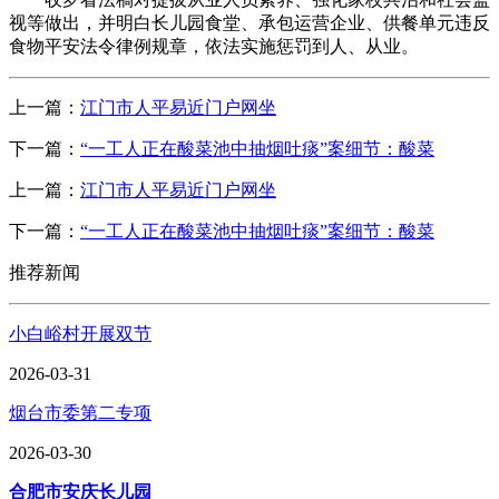
视等做出，并明白长儿园食堂、承包运营企业、供餐单元违反
食物平安法令律例规章，依法实施惩罚到人、从业。
上一篇：
江门市人平易近门户网坐
下一篇：
“一工人正在酸菜池中抽烟吐痰”案细节：酸菜
上一篇：
江门市人平易近门户网坐
下一篇：
“一工人正在酸菜池中抽烟吐痰”案细节：酸菜
推荐新闻
小白峪村开展双节
2026-03-31
烟台市委第二专项
2026-03-30
合肥市安庆长儿园