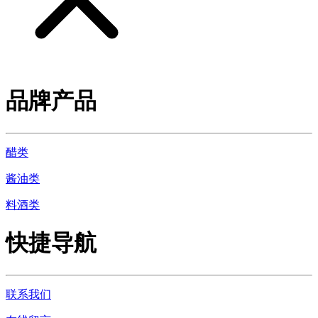
品牌产品
醋类
酱油类
料酒类
快捷导航
联系我们