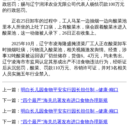
政惩罚；赐与辽宁润泽农业无限公司代表人杨怯罚款100万元
的行政惩罚。
正在25日卸车的过程中，工人马某一边抽烟一边向酸菜池
里本人所坐的上吐了口痰，上有酸菜水，痰会跟着酸菜水进入
酸菜池，这一动做被人录下，26日正在收集上。
2025年10月，辽宁市凌海隆盛腌渍菜厂工人正在酸菜卸车
时抽烟吐痰，污物流入酸菜池，相关视频激发舆情。经查，涉
事32吨酸菜被运回该厂切丝储存，货值6。4万元，均未售出。
辽宁凌海市市监局认定其形成出产不洁食物违法行为，经听证
后从沉惩罚，酸菜、罚款110万元、吊销许可证，并对3名相关
人员实施五年行业禁入。
上一篇：
明白长儿园食物平安实行园长担任制 --健康·糊口
下一篇：
“四个最严”海关总署发布进口食物办理新规
上一篇：
明白长儿园食物平安实行园长担任制 --健康·糊口
下一篇：
“四个最严”海关总署发布进口食物办理新规