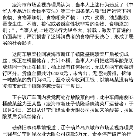
凌海市市场监视办理局认为，当事人上述行为违反了《中
华人平易近国食物平安法》第三十四条第六项“出产运营下列
食物、食物添加剂、食物相关产物：（六）变质、油脂酸败、
霉变生虫、不洁、掺假或者感官性状非常的食物、食物添加
剂；”，当事人的上述违法行为经各大、转载，激发了普遍的
负面舆情，严沉损害了泛博消费者的食物平安决心，形成了恶
劣的社会影响。
这两车酸菜拉回凌海市新庄子镇隆盛腌渍菜厂后被切成
丝，拆正在桶里储存，共计33桶。当事人25日把这两车酸菜切
成丝同一拆正在桶里，桶上没有任何标记，无法对两车酸菜进
行区分。货值金额共计64000元，未售出，无违法所得。拆卸
一吨酸菜的费用为80元，至今没有收到工钱，以前马某没有给
凌海市新庄子镇隆盛腌渍菜厂干度日。
正在该厂车间内发觉两处存放酸菜的桶，此中车间南侧33
桶酸菜丝为王某昌（凌海市新庄子镇隆盛腌渍菜厂运营者）于
10月24日、25日从辽宁润泽农业无限公司拉回来的酸菜，拉回
酸菜后切成丝储存。
磅礴旧事稍早前报道，辽宁葫芦岛兴城市市场监视办理局
已赐与辽宁润泽农业无限公司罚款5万元、责令停产破产的行