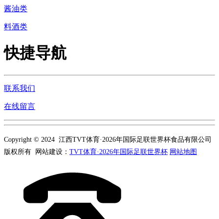
酱油类
料酒类
快捷导航
联系我们
在线留言
Copyright © 2024 江西TVT体育·2026年国际足联世界杯食品有限公司
版权所有 网站建设：
TVT体育·2026年国际足联世界杯
网站地图