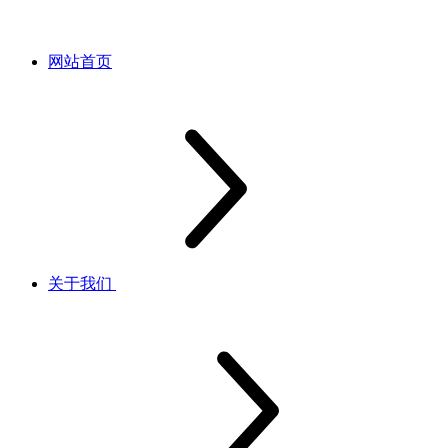
网站首页
关于我们