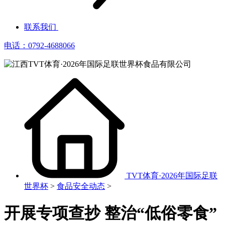
联系我们
电话：0792-4688066
TVT体育·2026年国际足联
世界杯
>
食品安全动态
>
开展专项查抄 整治“低俗零食”