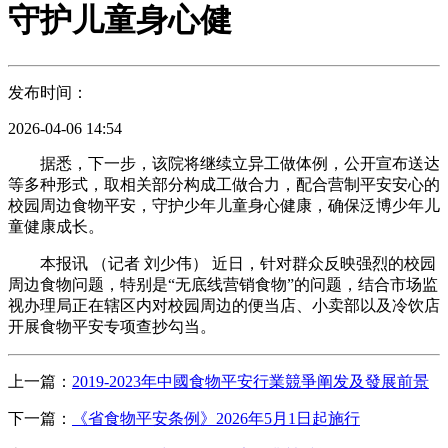
守护儿童身心健
发布时间：
2026-04-06 14:54
据悉，下一步，该院将继续立异工做体例，公开宣布送达
等多种形式，取相关部分构成工做合力，配合营制平安安心的
校园周边食物平安，守护少年儿童身心健康，确保泛博少年儿
童健康成长。
本报讯 （记者 刘少伟） 近日，针对群众反映强烈的校园
周边食物问题，特别是“无底线营销食物”的问题，结合市场监
视办理局正在辖区内对校园周边的便当店、小卖部以及冷饮店
开展食物平安专项查抄勾当。
上一篇：
2019-2023年中國食物平安行業競爭阐发及發展前景
下一篇：
《省食物平安条例》2026年5月1日起施行