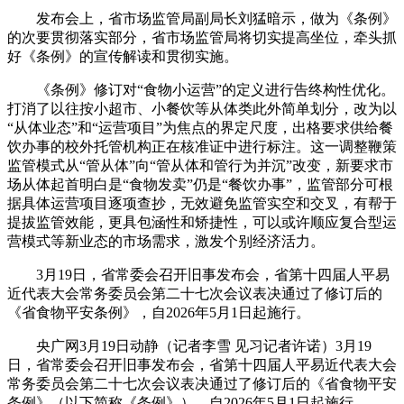
发布会上，省市场监管局副局长刘猛暗示，做为《条例》
的次要贯彻落实部分，省市场监管局将切实提高坐位，牵头抓
好《条例》的宣传解读和贯彻实施。
《条例》修订对“食物小运营”的定义进行告终构性优化。
打消了以往按小超市、小餐饮等从体类此外简单划分，改为以
“从体业态”和“运营项目”为焦点的界定尺度，出格要求供给餐
饮办事的校外托管机构正在核准证中进行标注。这一调整鞭策
监管模式从“管从体”向“管从体和管行为并沉”改变，新要求市
场从体起首明白是“食物发卖”仍是“餐饮办事”，监管部分可根
据具体运营项目逐项查抄，无效避免监管实空和交叉，有帮于
提拔监管效能，更具包涵性和矫捷性，可以或许顺应复合型运
营模式等新业态的市场需求，激发个别经济活力。
3月19日，省常委会召开旧事发布会，省第十四届人平易
近代表大会常务委员会第二十七次会议表决通过了修订后的
《省食物平安条例》，自2026年5月1日起施行。
央广网3月19日动静（记者李雪 见习记者许诺）3月19
日，省常委会召开旧事发布会，省第十四届人平易近代表大会
常务委员会第二十七次会议表决通过了修订后的《省食物平安
条例》（以下简称《条例》），自2026年5月1日起施行。