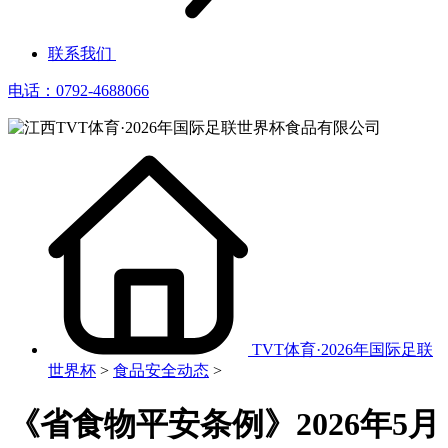
联系我们
电话：0792-4688066
TVT体育·2026年国际足联
世界杯
>
食品安全动态
>
《省食物平安条例》2026年5月