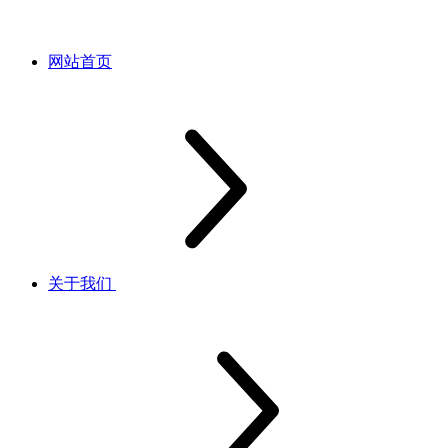
网站首页
关于我们