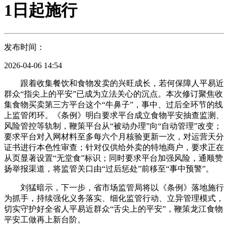
1日起施行
发布时间：
2026-04-06 14:54
跟着收集餐饮和食物发卖的兴旺成长，若何保障人平易近
群众“指尖上的平安”已成为立法关心的沉点。本次修订聚焦收
集食物买卖第三方平台这个“牛鼻子”，事中、过后全环节的线
上监管闭环。《条例》明白要求平台成立食物平安抽查监测、
风险管控等轨制，鞭策平台从“被动办理”向“自动管理”改变；
要求平台对入网材料至多每六个月核验更新一次，对运营天分
证书进行本色性审查；针对仅供给外卖的特地商户，要求正在
从页显著设置“无堂食”标识；同时要求平台加强风险，通顺赞
扬举报渠道，将监管关口由“过后惩处”前移至“事中预警”。
刘猛暗示，下一步，省市场监管局将以《条例》落地施行
为抓手，持续强化义务落实、细化监管行动、立异管理模式，
切实守护好全省人平易近群众“舌尖上的平安”，鞭策龙江食物
平安工做再上新台阶。