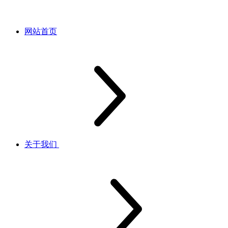
网站首页
关于我们