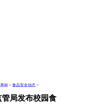
世界杯
>
食品安全动态
>
监管局发布校园食