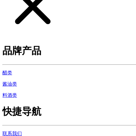
品牌产品
醋类
酱油类
料酒类
快捷导航
联系我们