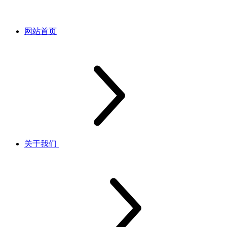
网站首页
关于我们