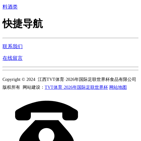
料酒类
快捷导航
联系我们
在线留言
Copyright © 2024 江西TVT体育·2026年国际足联世界杯食品有限公司
版权所有 网站建设：
TVT体育·2026年国际足联世界杯
网站地图