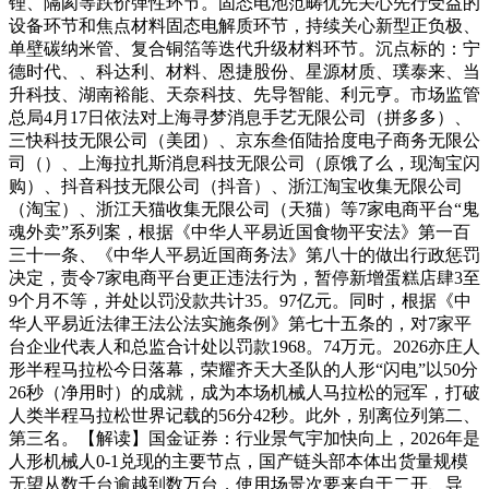
锂、隔阂等跌价弹性环节。固态电池范畴优先关心先行受益的
设备环节和焦点材料固态电解质环节，持续关心新型正负极、
单壁碳纳米管、复合铜箔等迭代升级材料环节。沉点标的：宁
德时代、、科达利、材料、恩捷股份、星源材质、璞泰来、当
升科技、湖南裕能、天奈科技、先导智能、利元亨。市场监管
总局4月17日依法对上海寻梦消息手艺无限公司（拼多多）、
三快科技无限公司（美团）、京东叁佰陆拾度电子商务无限公
司（）、上海拉扎斯消息科技无限公司（原饿了么，现淘宝闪
购）、抖音科技无限公司（抖音）、浙江淘宝收集无限公司
（淘宝）、浙江天猫收集无限公司（天猫）等7家电商平台“鬼
魂外卖”系列案，根据《中华人平易近国食物平安法》第一百
三十一条、《中华人平易近国商务法》第八十的做出行政惩罚
决定，责令7家电商平台更正违法行为，暂停新增蛋糕店肆3至
9个月不等，并处以罚没款共计35。97亿元。同时，根据《中
华人平易近法律王法公法实施条例》第七十五条的，对7家平
台企业代表人和总监合计处以罚款1968。74万元。2026亦庄人
形半程马拉松今日落幕，荣耀齐天大圣队的人形“闪电”以50分
26秒（净用时）的成就，成为本场机械人马拉松的冠军，打破
人类半程马拉松世界记载的56分42秒。此外，别离位列第二、
第三名。【解读】国金证券：行业景气宇加快向上，2026年是
人形机械人0-1兑现的主要节点，国产链头部本体出货量规模
无望从数千台逾越到数万台，使用场景次要来自于二开、导