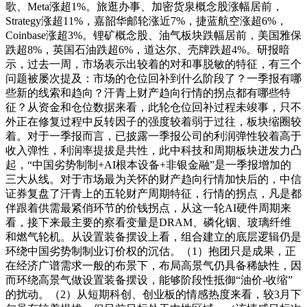
歌、Meta涨超1%。旅逛办事、加密货泉概念股涨幅居前，
Strategy涨超11%，嘉韶华邮轮涨近7%，捷蓝航空涨超6%，
Coinbase涨超3%。锂矿概念股、油气板块跌幅居前，美国雅保
跌超8%，英国石油跌超6%，道达尔、壳牌跌超4%。研报暗
示，过去一周，市场表示出较着的对和事脱敏的特征，有三个
问题被屡次提及：市场的仓位回补到什么阶段了？一季报有哪
些新的线索和趋向？汗青上财产趋向行情的拐点都有哪些特
征？从资金和仓位数据来看，此轮仓位回补过程未竣事，只不
外正在修复过程中反转因子的强度较着弱于过往，板块缩圈较
着。对于一季报而言，已披露一季报公司的利润弹性较着高于
收入弹性，利润率提拔是共性，此中科技和周期板块迸发力凸
起，“中国劣势制制+AI根本设备+非银金融”是一季报增加的
三大从线。对于市场最为关怀的财产趋向行情加快后的，中信
证券复盘了汗青上的五轮财产周期特征，行情的拐点，凡是都
伴跟着供需最紧俏环节的价钱拐点，从这一轮AI硬件周期来
看，接下来最主要的察看变量是DRAM、磷化铟、玻璃纤维
和燃气轮机。从设置装备摆设上看，组合建立的底层逻辑仍是
环绕中国劣势制制业订价权的沉估。（1）抱团只是成果，正
在经济广谱需求一般的布景下，布局高景气仍具备稀缺性，因
而环绕高景气做设置装备摆设，能够阶段性抵御“油价-收缩”
的扰动。（2）从短期科创、创业板的情感热度来看，较3月下