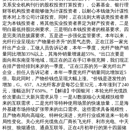
关系安全机构刊行的股权投资打算投资）、公募基金、银行理
财等机构投资者能够做为计谋投资者，以耐心本钱做为计谋性
资本对上市公司计谋投资。同时，正在法则大将该类投资者界
定为本钱投资者，将其他实业投资者界定为财产投资者。二是
明白最低持股比例要求。三是明白本钱投资者的根基要求。四
是完美消息披露要求。五是进一步强化监管要求。本年以来，
光纤行业呈现出“产物量价齐升”的景气态势。正在江苏一家光
纤出产企业，工做人员告诉记者，本年一季度，光纤产物产销
量同比增加35%以上，其海外销量增速超55%。“出口次要是
面向和东南亚等地域，现正在的正在手订单很充脚，我们现正
在排产曾经排到来岁的一季度。”正在江苏的另一家光纤出产
企业，担任人告诉记者，本年一季度光纤产销量同比增加近5
倍。取此同时，产物价钱也呈现大幅上涨。“价钱是迸发性的
增加，G。657。A2光纤客岁是每芯公里32元，本年涨到了240
元，涨幅达到了650%。”【解读】中国银河：本轮光纤光缆跌
价次要由三大新兴需求从导：一是AI数据核心大规模扶植带
来的互联需求，二是光纤等特种使用场景的快速放量，三是海
外基建市场持续扩张带来的出口需求。这些需求具备规模性，
且产物布局向高端化、特种化演进，光纤行业或将送来一轮布
局性变化。关心光纤光缆焦点厂商长飞光纤、利市光电、中天
科技、狼烟通信、通鼎互联等。正在4月初举行的第十四届储