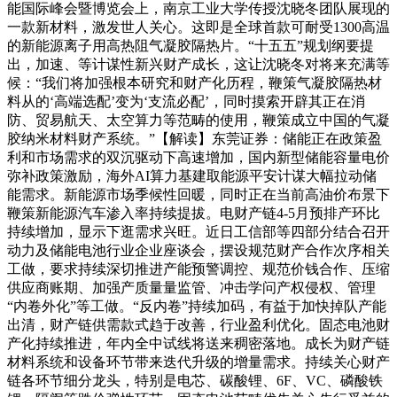
能国际峰会暨博览会上，南京工业大学传授沈晓冬团队展现的
一款新材料，激发世人关心。这即是全球首款可耐受1300高温
的新能源离子用高热阻气凝胶隔热片。“十五五”规划纲要提
出，加速、等计谋性新兴财产成长，这让沈晓冬对将来充满等
候：“我们将加强根本研究和财产化历程，鞭策气凝胶隔热材
料从的‘高端选配’变为‘支流必配’，同时摸索开辟其正在消
防、贸易航天、太空算力等范畴的使用，鞭策成立中国的气凝
胶纳米材料财产系统。”【解读】东莞证券：储能正在政策盈
利和市场需求的双沉驱动下高速增加，国内新型储能容量电价
弥补政策激励，海外AI算力基建取能源平安计谋大幅拉动储
能需求。新能源市场季候性回暖，同时正在当前高油价布景下
鞭策新能源汽车渗入率持续提拔。电财产链4-5月预排产环比
持续增加，显示下逛需求兴旺。近日工信部等四部分结合召开
动力及储能电池行业企业座谈会，摆设规范财产合作次序相关
工做，要求持续深切推进产能预警调控、规范价钱合作、压缩
供应商账期、加强产质量量监管、冲击学问产权侵权、管理
“内卷外化”等工做。“反内卷”持续加码，有益于加快掉队产能
出清，财产链供需款式趋于改善，行业盈利优化。固态电池财
产化持续推进，年内全中试线将送来稠密落地。成长为财产链
材料系统和设备环节带来迭代升级的增量需求。持续关心财产
链各环节细分龙头，特别是电芯、碳酸锂、6F、VC、磷酸铁