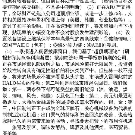
旬虽有较着提拔、但目前目标处于中性区域。（该情感目标次
要短期的买卖择时、不具备中期判断）（3）正在AI财产支持
下，全球财产链焦点公司超预期业绩、或进一步上修26年，支
持相关股指26年盈利预测上修（美股、韩国、创业板指等），
盖过了和平的影响。正在高速利润增速下，将来增加向当下折
现、贴现率的小幅变化并不会对股价发生猛烈影响。（4）设
置装备摆设上继续保举本年高景气的四条线索：①储能锂电；
②国产AIDC（包罗）；③海外算力链；④AI短剧漫剧。
（5）一季报进入稠密披露窗口，我们基于“超预期理论”（研
报超预期&净利润断层）按期筛选每周一季报超预期的公司。
正在市场尾部风险缓解之后，市场风险偏好无限回升，投资者
阶段性转向具有确定性溢价的科技类资产中。但桂林一枝不是
春，将来的场景乐不雅来看是从头扩散，市场进入雷同此前的
HALO买卖的轮动；第二种则是能源束缚起头回归。我们保
举：第一，两条径下都可能受益的新旧能源（油、油运、煤
炭，锂电、风光、储能）以及化工行业；第二，美元幻景逐渐
撤退后，大商品金融属性的回摆叠加需求苏醒的、铝、金；第
三，中国制制正正在成为全球压舱石，关心机械设备为代表的
制制业沉估机遇；出口景气的持续和资金回流的改善，也会给
寂静已久的内需带来新的驱动，寻找要素扭转下的布局性机遇
——旅逛及景区、调味发酵品、啤酒及其他酒类、医药贸易、
医美等。