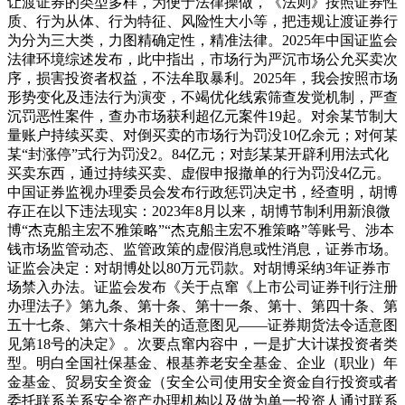
让渡证券的类型多样，为便于法律操做，《法则》按照证券性
质、行为从体、行为特征、风险性大小等，把违规让渡证券行
为分为三大类，力图精确定性，精准法律。2025年中国证监会
法律环境综述发布，此中指出，市场行为严沉市场公允买卖次
序，损害投资者权益，不法牟取暴利。2025年，我会按照市场
形势变化及违法行为演变，不竭优化线索筛查发觉机制，严查
沉罚恶性案件，查办市场获利超亿元案件19起。对余某节制大
量账户持续买卖、对倒买卖的市场行为罚没10亿余元；对何某
某“封涨停”式行为罚没2。84亿元；对彭某某开辟利用法式化
买卖东西，通过持续买卖、虚假申报撤单的行为罚没4亿元。
中国证券监视办理委员会发布行政惩罚决定书，经查明，胡博
存正在以下违法现实：2023年8月以来，胡博节制利用新浪微
博“杰克船主宏不雅策略”“杰克船主宏不雅策略”等账号、涉本
钱市场监管动态、监管政策的虚假消息或性消息，证券市场。
证监会决定：对胡博处以80万元罚款。对胡博采纳3年证券市
场禁入办法。证监会发布《关于点窜《上市公司证券刊行注册
办理法子》第九条、第十条、第十一条、第十、第四十条、第
五十七条、第六十条相关的适意图见——证券期货法令适意图
见第18号的决定》。次要点窜内容中，一是扩大计谋投资者类
型。明白全国社保基金、根基养老安全基金、企业（职业）年
金基金、贸易安全资金（安全公司使用安全资金自行投资或者
委托联系关系安全资产办理机构以及做为单一投资人通过联系