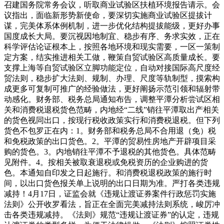
召建国务院常务会议，听取商业试验区扶植环境报告请示。会
议指出，面临新形势新使命，要深切实施商业试验区提拔计
谋，完美体系体例机制，进一步优化结构提拔能级，更好办事
国度成长大局。要沉视因地制宜、稳步有序、务求实效，正在
科学评估论证根本上，按照各地环境和现实需要，一区一策制
定方案，结实推进相关工做，鞭策自贸试验区高质量成长。要
支撑上海等自贸试验区立脚功能定位，自动对接国际高尺度经
贸法则，稳步扩大法则、规制、办理、尺度等轨制型，摸索构
成更多可复制可推广的经验做法，更好阐扬示范引领和辐射带
动感化。财务部、税务总局通知布告，调整平潭分析尝试区相
关和消费税退税货色范畴，内地经“二线”销往平潭取出产相关
的货色视同出口，按现行税收政策实行和消费税退税。但下列
货色不包罗正在内：1。财务部和税务总局不合用退（免）税
和免税政策的出口货色。2。平潭的贸易性房地产开辟项目采
购的货色。3。内地销往平潭不予退税的其他货色。具体范畴
见附件。4。按相关被取衰退税或免税资历的企业购进的货
色。本通知自印发之日起施行。和消费税退税政策的施行时
间，以出口货色报关单上说明的出口日期为准。严打各类违规
减持！4月17日，证监会就《违规让渡证券案件行政惩罚实施
法则》公开收罗看法，旨正在全面完美减持法则系统，峻厉冲
击各类违规减持。《法则》规范“违规让渡证券”的认定，违规