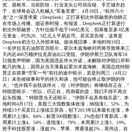
览、巡检等。当前阶段，行业龙头公司供应链、手艺城市趋
于，全球将会迈入机械人“军备竞赛”。4月18日，“杭州六小
龙”之一深度求索（DeepSeek）正打算初次外部融资的动静正
在市场上传播。据证券时报，有报道，DeepSeek正打算进行
初次外部融资，方针估值不低于100亿美元，拟筹集至多3亿美
元资金，约为20。5亿元人平易近币。若买卖告竣，这将是
DeepSeek初次引入外部本钱。据央视旧事，本地时间19日，
一名伊拉克石油部官员暗示，霍尔木兹海峡封闭将导致将来三
天内近400万桶伊拉克原油出口受阻。伊朗伊斯兰卫队海军18
日颁发声明称，因为美国违反停火许诺，未解除对伊朗口岸和
船只的海上，因而从当天薄暮起霍尔木兹海峡。美国总统特朗
普正在搭乘“空军一号”前往的途中暗示，若是到周三（4月22
日）未告竣竣事和平的持久和谈，他可能会终止取伊朗的停
火。“也许我不会耽误停火，但（对伊朗的）将继续存正在，”
特朗普暗示：“所以，仍正在，而倒霉的是，我们不得不再次
起头投抛。” 特朗普当天还暗示， “伊朗不会具有核兵器”。本
地时间4月17日，美股三大指数集体收涨，纳指涨1。52%，为
持续13个买卖日上涨续立异高，创下2013年以来最长连涨，本
周累计上涨6。84%；标普500指数涨1。2%也创汗青新高，本
周累计上涨4。54%；道指涨1。79%，本周累计上涨3。19%。
抢手科技股普涨，涨超3%，苹果、博通涨超2%，英伟达、谷