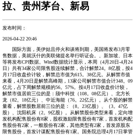
拉、贵州茅台、新易
发布时间：
2026-04-22 20:46
国际方面，美伊姑且停火和谈将到期，美国将发布3月零
售数据，美就沃什的美联储提名举行听证会。、新加坡、日本
等将发布CPI数据。Wind数据统计显示，本周（4月20日-4月24
日）共有34家公司限售股连续解禁，合计解禁24。8亿股，按4
月17日收盘价计较，解禁总市值为615。38亿元。从解禁市值
来看，4月20日是解禁高峰期，13家公司解禁市值合计348。09
亿元，占下周解禁规模的56。57%。按4月17日收盘价计较，
解禁市值居前三位的是：颀中科技（108。08亿元）、北方长
龙（82。18亿元）、中近海能（76。22亿元）。从个股的解禁
量看，解禁股数居前三位的是：（8。23亿股）、（3。47亿
股）、沈阳机床（2。9亿股）。从解禁股份类型来看，定向增
发机构配售股份有8家，股权激励限售股份有7家，首发机构配
售股份有2家，一般股份有2家，其他类型有2家，首发原股东
限售股份，首发计谋配售股份有1家。国务院总理4月17日掌管