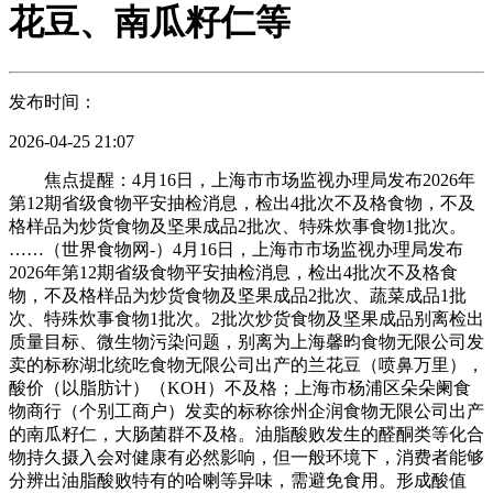
花豆、南瓜籽仁等
发布时间：
2026-04-25 21:07
焦点提醒：4月16日，上海市市场监视办理局发布2026年
第12期省级食物平安抽检消息，检出4批次不及格食物，不及
格样品为炒货食物及坚果成品2批次、特殊炊事食物1批次。
……（世界食物网-）4月16日，上海市市场监视办理局发布
2026年第12期省级食物平安抽检消息，检出4批次不及格食
物，不及格样品为炒货食物及坚果成品2批次、蔬菜成品1批
次、特殊炊事食物1批次。2批次炒货食物及坚果成品别离检出
质量目标、微生物污染问题，别离为上海馨昀食物无限公司发
卖的标称湖北统吃食物无限公司出产的兰花豆（喷鼻万里），
酸价（以脂肪计）（KOH）不及格；上海市杨浦区朵朵阑食
物商行（个别工商户）发卖的标称徐州企润食物无限公司出产
的南瓜籽仁，大肠菌群不及格。油脂酸败发生的醛酮类等化合
物持久摄入会对健康有必然影响，但一般环境下，消费者能够
分辨出油脂酸败特有的哈喇等异味，需避免食用。形成酸值