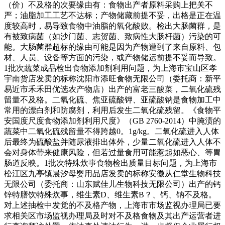
（价）不及格的次要缘由有：食物出产者原料采购上把关不
严；油脂加工工艺不达标；产物储藏前提不妥，出格是正在温
度较高时，易导致食物中油脂的氧化酸败。检出大肠菌群，是
有被致病菌（如沙门菌、志贺菌、致病性大肠杆菌）污染的可
能。大肠菌群超标的缘由可能是因为产物遭到了来自原料、包
材、人员、设备等方面的污染，或产物储运前提不妥而导致。
1批次蔬菜成品检出食物添加剂利用问题，为上海市宝山区孝
宇南货店发卖的标称沈阳市添旺食物无限公司（委托商：新平
易近市禾禾田优选农产物店）出产的富老三酸菜，二氧化硫残
留量不及格。二氧化硫、焦亚硫酸钾、亚硫酸钠是食物加工中
常用的漂白剂和防腐剂，利用后发生二氧化硫残留。《食物平
安国度尺度食物添加剂利用尺度》（GB 2760-2014）中腌渍的
蔬菜中二氧化硫残留量不得跨越0。1g/kg。二氧化硫进入人体
后最终为硫酸盐并随尿液排出体外，少量二氧化硫进入人体不
会对身体带来健康风险，但若过量食用可能惹起如恶心、等胃
肠道反映。1批次特殊炊事食物检出质量目标问题，为上海市
松江区九亭镇晨汐母婴用品店发卖的标称安徽从仁堂生物科技
无限公司（委托商：山东赋佳儿生物科技无限公司）出产的钙
锌特膳饮特殊炊事，维生素D、维生素B？、钙、钠不及格。
对上述抽检中发觉的不及格产物，上海市市场监视办理局已要
求相关区市场监视办理局及时对不及格食物及其出产运营者进