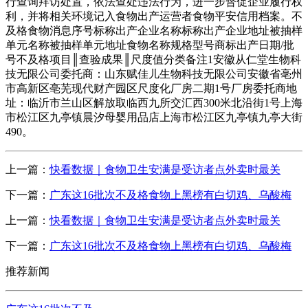
行查询拜访处置，依法查处违法行为，进一步督促企业履行权
利，并将相关环境记入食物出产运营者食物平安信用档案。不
及格食物消息序号标称出产企业名称标称出产企业地址被抽样
单元名称被抽样单元地址食物名称规格型号商标出产日期/批
号不及格项目║查验成果║尺度值分类备注1安徽从仁堂生物科
技无限公司委托商：山东赋佳儿生物科技无限公司安徽省亳州
市高新区亳芜现代财产园区尺度化厂房二期1号厂房委托商地
址：临沂市兰山区解放取临西九所交汇西300米北沿街1号上海
市松江区九亭镇晨汐母婴用品店上海市松江区九亭镇九亭大街
490。
上一篇：
快看数据｜食物卫生安满是受访者点外卖时最关
下一篇：
广东这16批次不及格食物上黑榜有白切鸡、乌酸梅
上一篇：
快看数据｜食物卫生安满是受访者点外卖时最关
下一篇：
广东这16批次不及格食物上黑榜有白切鸡、乌酸梅
推荐新闻