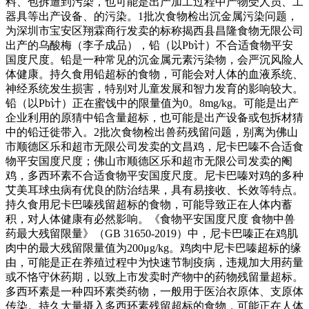
料、包拆遭到污染，也可能是出产加工过程中产物受人员、工
器具等出产设备、的污染。1批次食物检出沉金属污染问题，
为深圳市宝安区翔霖商行发卖的标称揭西县昌隆食物无限公司
出产的乌酸梅（李子成品），铅（以Pb计）不合适食物平安
国度尺度。铅是一种常见的沉金属元素污染物，会严沉风险人
体健康。持久食用铅超标的食物，可能会对人体的血液系统、
神经系统发生损害，特别对儿童发展和智力发育的影响较大。
铅（以Pb计）正在蜜饯中的限量值为0。8mg/kg。可能是出产
企业利用的原猜中铅含量超标，也可能是出产设备或包拆材猜
中的铅迁徙带入。2批次食物检出兽药残留问题，别离为佛山
市顺德区乐和超市无限公司发卖的文昌鸡，尼卡巴嗪不合适食
物平安国度尺度；佛山市顺德区乐和超市无限公司发卖的阉
鸡，多西环素不合适食物平安国度尺度。尼卡巴嗪对鸡的多种
艾美耳球虫病有优良的防治结果，具有易接收、长效等特点。
持久食用尼卡巴嗪残留超标的食物，可能导致正在人体内蓄
积，对人体健康有必然影响。《食物平安国度尺度 食物中兽
药最大残留限量》（GB 31650-2019）中，尼卡巴嗪正在鸡肌
肉中的最大残留限量值为200μg/kg。鸡肉中尼卡巴嗪超标的缘
由，可能是正在养殖过程中为快速节制疫病，违规加大用药量
或不恪守休药期，以致上市发卖时产物中的药物残留量超标。
多西环素是一种四环素类药物，一般用于医治衣原体、支原体
传染。持久大量摄入多西环素残留超标的食物，可能正在人体