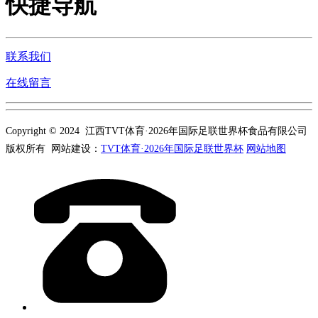
快捷导航
联系我们
在线留言
Copyright © 2024 江西TVT体育·2026年国际足联世界杯食品有限公司
版权所有 网站建设：
TVT体育·2026年国际足联世界杯
网站地图