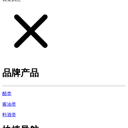
品牌产品
醋类
酱油类
料酒类