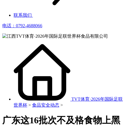
联系我们
电话：0792-4688066
TVT体育·2026年国际足联
世界杯
>
食品安全动态
>
广东这16批次不及格食物上黑