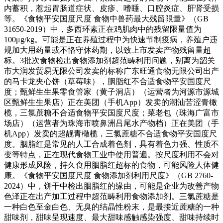
内蓄积，惹起胃肠道症状、皮疹、嗜睡、口腔炎症、肝肾受损
等。《食物平安国度尺度 食物中兽药最大残留限量》（GB
31650-2019）中，多西环素正在鸡肌肉中的残留限量值为
100μg/kg。可能是正在养殖过程中为快速节制疫病，养殖户违
规加大用药量或不恪守休药期，以致上市发卖产物残留量超
标。3批次食物检出食物添加剂超范畴利用问题，别离为韶关
市大润发贸易无限公司发卖的标称广东旺通食物无限公司出产
的马卡龙夹心饼（草莓味），胭脂红不合适食物平安国度尺
度；甄鲜生生果零食管家（黄子洞店）（运营者为河源市源城
区甄鲜生生果店）正在美团（手机App）发卖的潮汕苦涩青橄
榄，三氯蔗糖不合适食物平安国度尺度；菜老包（珠海广富市
场店）（运营者为珠海市喷鼻洲吕尾水产物档）正在美团（手
机App）发卖的超靓青橄榄，三氯蔗糖不合适食物平安国度尺
度。胭脂红是常见的人工合成着色剂，具有着色力强、性质不
变等特点，正在现代食物工业中使用普遍。按尺度利用不会对
健康形成风险，持久食用胭脂红超标的食物，可能风险人体健
康。《食物平安国度尺度 食物添加剂利用尺度》（GB 2760-
2024）中，饼干中检出胭脂红的缘由，可能是企业为改善产物
色泽正在出产加工过程中超范畴利用食物添加剂。三氯蔗糖是
一种白色至金白色、无臭的结晶性粉末，是最接近蔗糖的一种
甜味剂，甜味呈现速度、最大甜味感触感染强度、甜味持续时