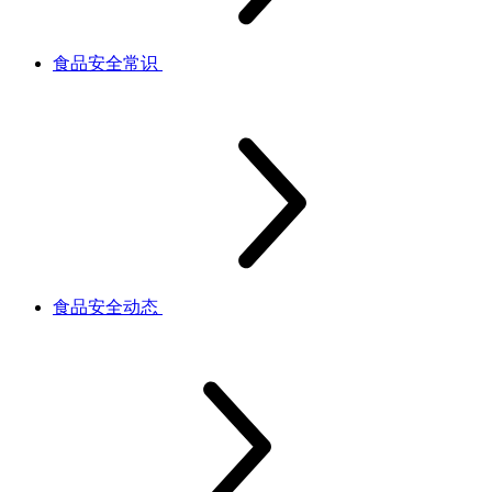
食品安全常识
食品安全动态