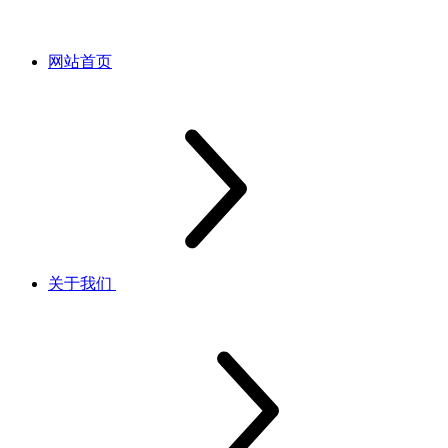
网站首页
关于我们