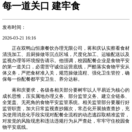
每一道关口 建牢食
发布时间：
2026-03-21 16:16
正在双鸭山恒康餐饮办理无限公司，蒋和庆认实察看食材
清洗加工、后厨操做等沉点区域，尺度化加工、运输配送以及
监视办理等环境报告请示。他强调，校园配餐企业是食物平安
的第一道关口，必需苦守诚信运营底线，严酷落实食物平安从
体义务，严把食材准入关，规范操做流程、强化卫生管控，确
保每一份配餐都平安卫生、养分达标。
蒋和庆要求，各级各相关部分要树牢以人平易近为核心的
成长思惟，压实属地办理义务、部分监管义务、建立全链条、
全笼盖、无死角的食物平安监管系统。相关监管部分要履行好
监管职责，加大日常监视查抄频次，常态化开展抽查查抄，充
实使用消息化手段实现对配餐全流程的动态逃踪取精准监管，
对发觉的风险现患和违法违规行为从严查处，牢牢守住校园食
物平安底线。