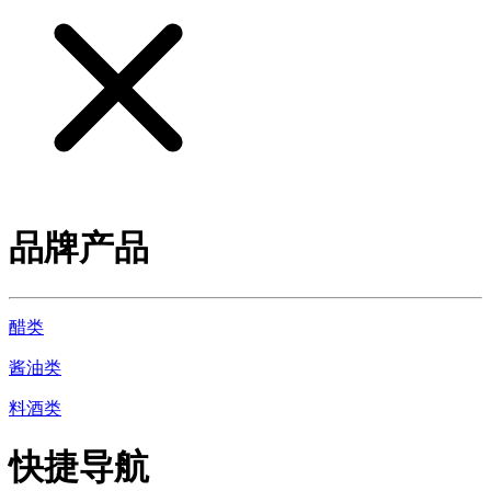
品牌产品
醋类
酱油类
料酒类
快捷导航