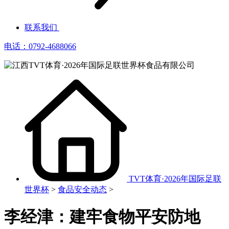
联系我们
电话：0792-4688066
TVT体育·2026年国际足联
世界杯
>
食品安全动态
>
李经津：建牢食物平安防地