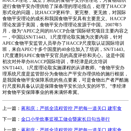
HACCP理论，成立了系统的食物平安办理理论，为食物组织
进行食物平安办理供给了深条理的理论指点，处理了HACCP
形式化的问题，比HACCP更科学、更完整、更无效，对国际
食物平安理论的成长和我国食物平安具有主要意义。HACCP
理论发源于美国，食物平安办理理论发源于中国。2007年5
月，做为“APEC之间的HACCP合做”国际研究项目主要内容之
一，中国以SN/T1443。1尺度理论取实施为次要内容，针对
APEC食物平安监管人员举办了HACCP尺度取认证国际培训
班，来自APEC十多个国度的40余位加入了培训，SN/T1443。
1尺度遭到APEC食物平安官员的高度评价和关心。这是中国
初次对外举办HACCP国际培训，李经津是此次培训
SN/T1443。1尺度理论取实施课程的从讲教师。“食物平安办
理系统尺度是监管部分为食物出产平安办理供给的施行根据，
是我国食物平安保障系统的焦点要素，可是食物出产者严酷施
行尺度和具备认识是保障食物平安长治久安的环节。”李经津
对食物平安保障事业的将来满怀希冀。
上一篇：
蒋和庆：严抓全流程管控 严把每一道关口 建牢食
下一篇：
金口小学炊事监视工做会暨家长日勾当举行
上一篇：
蒋和庆：严抓全流程管控 严把每一道关口 建牢食