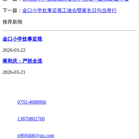
下一篇：
金口小学炊事监视工做会暨家长日勾当举行
推荐新闻
金口小学炊事监视
2026-03-22
蒋和庆：严抓全流
2026-03-21
座机：
0792-4688066
电话：
13870802760
邮箱：
n969408@qq.com