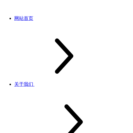
网站首页
关于我们