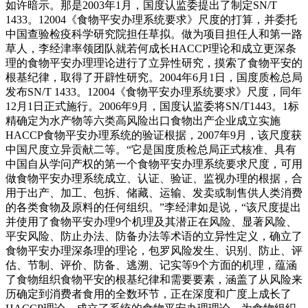
如许暗示。那是2003年1月，国度认监委提出了制定SN/T
1433。12004《食物平安办理系统要求》尺度的打算，并委托
中国查验检疫科学研究院担任草拟。做为项目担任人和第一路
草人，李经津率领团队就若何成长HACCP理论和成立更深条
理的食物平安办理理论进行了立异性研究，摸索了食物平安的
根基纪律，取得了开辟性研究。2004年6月1日，国度质检总局
发布SN/T 1433。12004《食物平安办理系统要求》尺度，同年
12月1日正式施行。2006年9月，国度认监委将SN/T1443。1标
精确定为水产物等六类高风险出口食物出产企业成立实施
HACCP食物平安办理系统的验证根据，2007年9月，该尺度获
中国尺度立异贡献二等。“它是国度质检总局正式核准、具有
中国自从学问产权的第一个食物平安办理系统要求尺度，可用
做食物平安办理系统成立、认证、验证、监视办理的根据，合
用于出产、加工、包拆、储藏、运输、发卖或制售供人类消费
的各类食物及原料的任何组织。”李经津如是说，“该尺度提出
并使用了食物平安办理9个机理及其潜正在风险、显著风险、
平安风险、防止办法、防备办法等术语的立异性定义，确立了
食物平安办理深条理的理论，包罗风险发生、识别、防止、评
估、节制、评价、防备、逃溯、记实等9个方面的机理，蕴涵
了食物组织食物平安的根基纪律和需要要素，涵盖了从风险来
历确定到消费者食用的全数环节，正在深度和广度上成长了