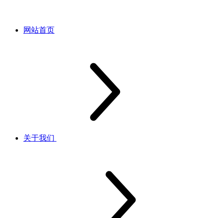
网站首页
关于我们