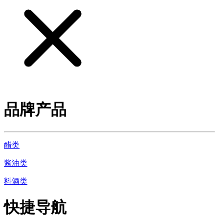
品牌产品
醋类
酱油类
料酒类
快捷导航