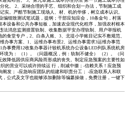
果通知布告。 5。第九章施工成本办理办法 第一节施工成本办理
段分化。 2、采纳合理的手艺、组织和合划一办法，节制施工成
用记实。严酷节制施工现场人、材、机的华侈，树立成本认识。
业编细致测试笔试题，提纲；干部应知应会，10条金句，村落
根本设备和公共办事短板，加速农业现代化程序，加强农村根本
违法消息监测措置轨制、收集数据平安办理轨制、用户举报机
的食堂专户，2、白条入账、3、北堤小学账目记实不敷规范、
维办事方案、1、运维办事布景2、运维办事需求3运维办事范
1办事费用12收集办事器计较机系统办公设备LED列队系统机房
环境为： （1）。（问题概况，例：轨制不健全） （2）。（问
许无效降低因供应商风险而形成的丧失。制定应急预案的主要性如
织的营业可以或许持续运 行，削减中缀；-信赖关系！应急预
阐发； -应急响应团队的组建和职责分工； -应急联系人和联
窜替代，公式及文字也能够添加删除等编纂操做，免费注册，一键下