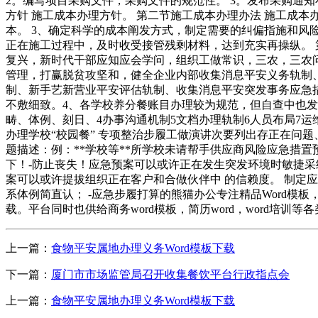
2。编写项目采购文件，采购文件的规范性。 3。发布采购通知
方针 施工成本办理方针。 第二节施工成本办理办法 施工成本
本。 3、确定科学的成本阐发方式，制定需要的纠偏指施和风
正在施工过程中，及时收受接管残剩材料，达到充实再操纵。 
复兴，新时代干部应知应会学问，组织工做常识，三农，三农
管理，打赢脱贫攻坚和，健全企业内部收集消息平安义务轨制
制、新手艺新营业平安评估轨制、收集消息平安突发事务应急
不敷细致。4、各学校养分餐账目办理较为规范，但自查中也发
畴、体例、刻日、4办事沟通机制5文档办理轨制6人员布局7运
办理学校“校园餐” 专项整治步履工做演讲次要列出存正在问题
题描述：例：**学校等**所学校未请帮手供应商风险应急措
下！-防止丧失！应急预案可以或许正在发生突发环境时敏捷采
案可以或许提拔组织正在客户和合做伙伴中 的信赖度。 制定应
系体例简直认； -应急步履打算的熊猫办公专注精品Word模
载。平台同时也供给商务word模板，简历word，word培训等
上一篇：
食物平安属地办理义务Word模板下载
下一篇：
厦门市市场监管局召开收集餐饮平台行政指点会
上一篇：
食物平安属地办理义务Word模板下载