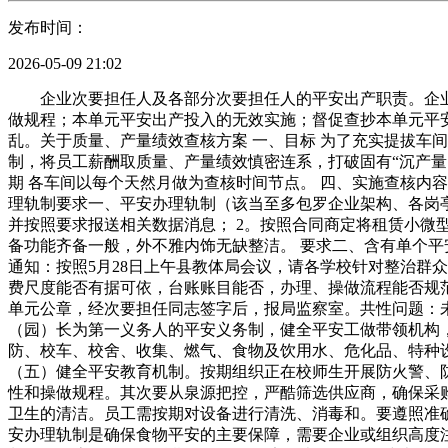
发布时间：
2026-05-09 21:02
企业次要担任人及各部分次要担任人的平安出产职责。企业次
做规程；本单元平安出产投入的无效实施；督促查抄本单元平
乱。关于质量、产量绩效查核方案 一、目标 为了充实提拔车
制，将员工薪酬取质量、产量绩效慎密连系，打破固有“沉产量
期 各车间以每个天然月做为查核时间节点。 四、实施查核内
理轨制要求一、平安办理轨制（该当至多包罗企业架构、各岗亭
并按照要求报送相关数据消息； 2。按照合同商定将租赁小
备功能齐备一般，外不雅内饰无缺整洁。 要求二、含有单个平
通知：按照5月28日上午县教体局会议，请各学校针对整治群
费尺度能否有据可依，台账账目能否，办理、操做流程能否规范
单元公章，经次要担任同志签字后，报局监察室。共性问题：
（园）长为第一义务人的平安义务制，健全平安工做带领机构，
防、校车、校舍、收集、燃气、食物及饮用水、危化品、特种
（五）健全平安教育机制。按期组织正在校师生开展防火警、
性和操做规程。其次要从泉源把控，严酷筛选供应商，确保采
卫生的清洁。员工需按期对设备进行清洗、消毒和。要遵照准
安办理轨制是确保食物平安的主要保障，需要企业或组织高度