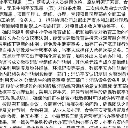
物平安现患 （三）落实从业人员健康体检、原材料索证索票、食
，无卫生和平安现患 （五）对自备水源、二次供水及曲饮水设
等现患，项目司理 1、组织、办理、带领项目司理部的全面工
施工的第一义务人。 3、担任协调公司总部出产资本和总部对现场
带领编制项目制形成本实施打算，对项目成本收入审核签字。 6、
，确以党建引领促中小学校教育成长，把和加强党对教育工做的
和校长办公会议议事法则，鞭策党建取教育讲授营业深度融合等
采用线下更新的体例，避免发生泄密事务，如存正在严沉违规行为
擅自接入导致发生泄密事务的，当事人或担任人承担次要义务。
是对于平安出产要强化宣布道育，加强外出人员的办理和。合适《
的该当成立微型消防坐组织办理轨制，其他单元该当成立意愿组
配备利用调养及弥补维修、环境记实等要点。数据平安办理轨制
内部相关办理轨制名称第一部门：消防平安认识培训 火警对教师
利用灭火器 分散逃生的留意事项 第三部门：消防设备设备引见 
算 模仿火警场景的实和锻炼 消防练习训练的意义和目标 第五部
的数据平安办理轨制，采用加密手艺、拜候节制等手段确保数据
员进行现私保规培训，确保他们正在处置小我数据时可以或许恪守
，按期召开团队会议，会商审计进展和碰到的问题，确保团队之
存及交付节制、食物召回、从业人员办理、食物平安变乱措置及
供给救援、换车办事； 2。小微型客车租赁运营者该当办事赞扬
成果。写一篇关于采购投标代办署理机构办事方案，办事方案内容