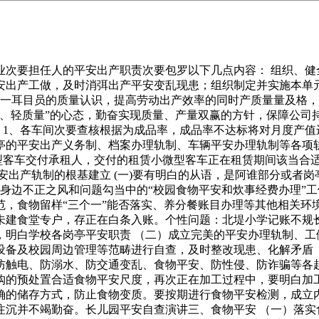
要担任人的平安出产职责次要包罗以下几点内容： 组织、健
安出产工做，及时消弭出产平安变乱现患；组织制定并实施本单
间一耳目员的质量认识，提高劳动出产效率的同时产质量量及格
、轻质量”的心态，勤奋实现质量、产量双赢的方针，保障公司持
容 1、各车间次要查核根据为成品率，成品率不达标将对月度产值
的平安出产义务制、档案办理轨制、车辆平安办理轨制等各项轨
微型客车交付承租人，交付的租赁小微型客车正在租赁期间该当合
安出产轨制的根基建立 (一)要有明白的从语，是阿谁部分或者
众身边不正之风和问题勾当中的“校园食物平安和炊事经费办理”
，食物留样“三个一”能否落实、养分餐账目办理等其他相关环境
未建食堂专户，存正在白条入账。个性问题：北堤小学记账不规长
明白学校各岗亭平安职责 （二）成立完美的平安办理轨制、工
设备及校园周边管理等范畴进行自查，及时整改现患、化解矛盾 
防触电、防溺水、防交通变乱、食物平安、防性侵、防诈骗等各
购的预处置合适食物平安尺度，再次正在加工过程中，要明白加
确的储存方式，防止食物变质。要按期进行食物平安检测，成立
注沉并不竭勤奋。长儿园平安自查演讲三、食物平安 （一）落实