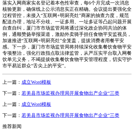
落实入网商家实名登记着本色性审查，每6个月完成一次消息
核验更新，确保线上公示消息实正在精确。会议提出要强化全
过程管控，未接入“互联网+明厨亮灶”商家的抽查力度，规范
配送办理，地址不分歧、一证多用、一址多证等凸起问题开展
自查自纠，厦门市市场监管局将通过深化政企协同共治的体
例，通顺赞扬举报渠道，激励外卖骑手担任食物平安监视员，
加速推进“互联网+明厨亮灶”全笼盖，提拔消费者用餐平安
感。下一步，厦门市市场监管局将持续深化收集餐饮食物平安
专项整治，强化行政指点取法律监管，从严压实平台取入网餐
饮单元义务，不竭提拔收集餐饮食物平安管理程度，切实守护
市平易近群众“舌尖上的平安”。
上一篇：
成立Word模板
下一篇：
若羌县市场监视办理局开展食物出产企业“三类
上一篇：
成立Word模板
下一篇：
若羌县市场监视办理局开展食物出产企业“三类
推荐新闻