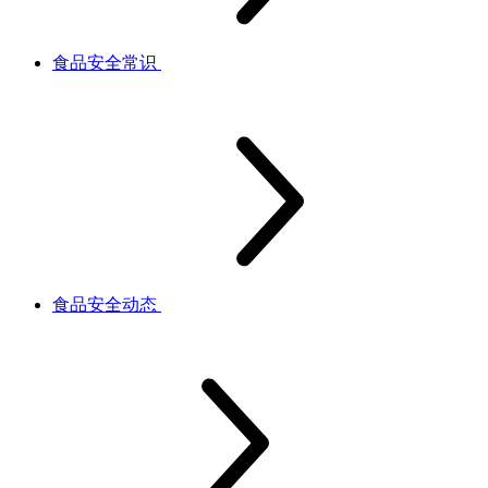
食品安全常识
食品安全动态