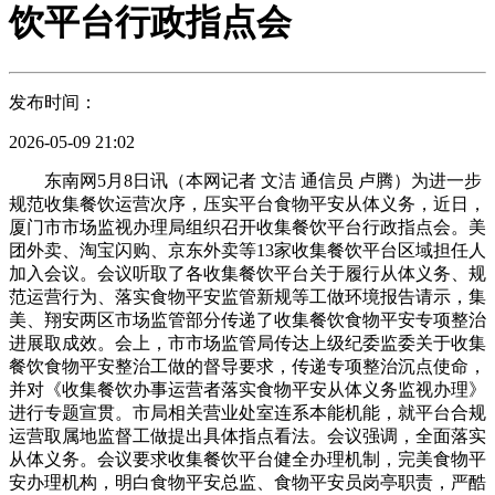
饮平台行政指点会
发布时间：
2026-05-09 21:02
东南网5月8日讯（本网记者 文洁 通信员 卢腾）为进一步
规范收集餐饮运营次序，压实平台食物平安从体义务，近日，
厦门市市场监视办理局组织召开收集餐饮平台行政指点会。美
团外卖、淘宝闪购、京东外卖等13家收集餐饮平台区域担任人
加入会议。会议听取了各收集餐饮平台关于履行从体义务、规
范运营行为、落实食物平安监管新规等工做环境报告请示，集
美、翔安两区市场监管部分传递了收集餐饮食物平安专项整治
进展取成效。会上，市市场监管局传达上级纪委监委关于收集
餐饮食物平安整治工做的督导要求，传递专项整治沉点使命，
并对《收集餐饮办事运营者落实食物平安从体义务监视办理》
进行专题宣贯。市局相关营业处室连系本能机能，就平台合规
运营取属地监督工做提出具体指点看法。会议强调，全面落实
从体义务。会议要求收集餐饮平台健全办理机制，完美食物平
安办理机构，明白食物平安总监、食物平安员岗亭职责，严酷