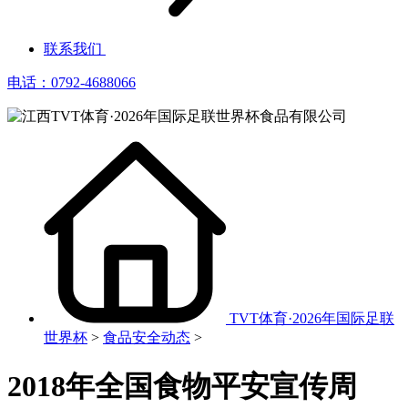
联系我们
电话：0792-4688066
TVT体育·2026年国际足联
世界杯
>
食品安全动态
>
2018年全国食物平安宣传周