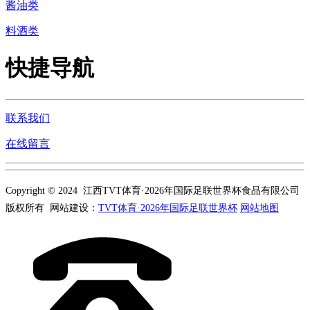
酱油类
料酒类
快捷导航
联系我们
在线留言
Copyright © 2024 江西TVT体育·2026年国际足联世界杯食品有限公司
版权所有 网站建设：
TVT体育·2026年国际足联世界杯
网站地图