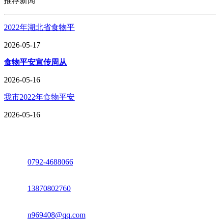
推荐新闻
2022年湖北省食物平
2026-05-17
食物平安宣传周从
2026-05-16
我市2022年食物平安
2026-05-16
座机：
0792-4688066
电话：
13870802760
邮箱：
n969408@qq.com