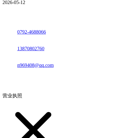
2026-05-12
座机：
0792-4688066
电话：
13870802760
邮箱：
n969408@qq.com
地址：江西省德安县高新技术产业园(宝塔工业园)高新路93号
营业执照