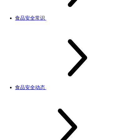
食品安全常识
食品安全动态