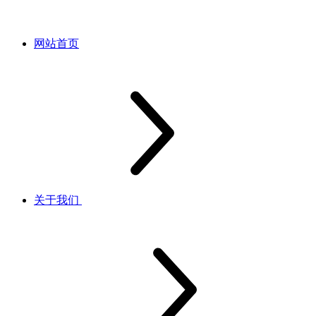
网站首页
关于我们