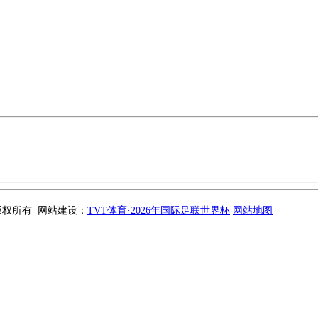
司 版权所有 网站建设：
TVT体育·2026年国际足联世界杯
网站地图