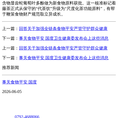
含物显齿蛇葡萄叶多酚做为新食物原料获批。这一核准标记着
藤茶正式从保守的“代茶饮”升级为“尺度化茶功能原料”，有帮
于鞭策食物财产规范取立异成长。
上一篇：
回答关于加强全链条食物平安严管守护群众健康
下一篇：
事关食物平安 国度卫生健康委发布会上这些消息
上一篇：
回答关于加强全链条食物平安严管守护群众健康
下一篇：
事关食物平安 国度卫生健康委发布会上这些消息
推荐新闻
事关食物平安 国度
2026-06-05
座机：
0792-4688066