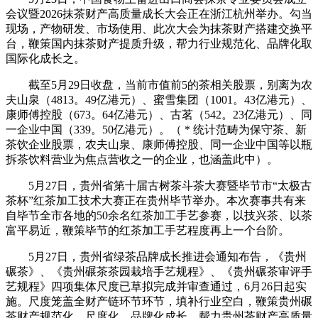
会议暨2026抹茶财产高质量成长大会正在浙江杭州举办。勾当
现场，产物研发、市场使用、此次大会为抹茶财产搭建交换平
台，鞭策国内抹茶财产提质升级，帮力行业规范化、品牌化取
国际化成长之。
截至5月29日收盘，当前市值前5的茶相关股票，别离为农
夫山泉（4813。49亿港元）、蜜雪集团（1001。43亿港元）、
康师傅控股（673。64亿港元）、古茗（542。23亿港元）、同
一企业中国（339。50亿港元）。（ * 统计范畴为保守茶、新
茶饮企业股票，农夫山泉、康师傅控股、同一企业中国等以瓶
拆茶饮料营业为焦点营收之一的企业，也涵盖此中）。
5月27日，贵州省第十届古树茶斗茶大赛暨毕节市“太极古
茶杯”红茶加工技术大赛正在贵州毕节举办。本次赛事共有来
自毕节全市各地的50余名红茶加工手艺参赛，以技兴茶、以茶
富平易近，鞭策毕节的红茶加工手艺程度再上一个台阶。
5月27日，贵州省绿茶品牌成长推进会通知布告，《贵州
碾茶》、《贵州碾茶茶园栽培手艺规程》、《贵州碾茶审评手
艺规程》四项集体尺度已草拟完成并审查通过，6月26日起实
施。尺度笼盖全财产链环节环节，填补行业空白，鞭策贵州碾
茶财产规范化、尺度化、品牌化成长，帮力贵州茶财产高质量