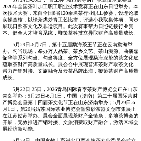
2026年全国茶叶加工职工职业技术竞赛正在山东日照举办。本
次技术大赛，来自全国8省120余名茶行业职工参赛，设理论取
实操查核，以绿茶烘炒青工艺比拼，评选小我取集体项，同步
展现日照茶文化及非遗项目。此次赛事帮力日照链接行业资
本、健全人才培育系统，鞭策茶科技立异取财产高质量成长。
5月29日-6月7日，第十五届勐海茶王节正在云南勐海举
办。勾当现场，举办万人品茶、茶乡文艺、茶山溯源、曲播嘉
韶华等系列勾当。勾当将度、全方位展现勐海深挚的茶文化底
蕴取茶财产高质量成长。展会合中展现普洱茶财产取茶文化，
帮力产销对接、文旅融合及云茶品牌出海，鞭策茶财产高质量
成长。
5月22日-25日，2026青岛国际春季茶财产博览会正在山东
青岛举办；5月29日-6月1日，中国（济南）第二十届国际茶财
产博览会暨第十四届茶文化节正在山东济南举办；5月29日-6
月1日，第26届姑苏国际茶业博览会暨紫砂茶器文创市集展正
在江苏姑苏举办。展会全面展现茶财产全链条，多地茶博会的
开展，无效推进产销对接、文旅消费取财产融合，激活区域会
展经济新动能。
5月23日，中国食物土畜进出口商会抹茶专业委员会成立