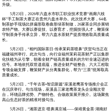
升级。
5月23日，2026年六盘水市职工职业技术竞赛“画廊六枝
杯”手工制茶大赛正在贵州六盘水举办。此次技术大赛，64名
制茶妙手现场比拼扁形取卷曲形绿茶制做，26家茶企同步展销
农特产物。大赛以赛促技、以赛育才，挖掘技强人才，鞭策保
守制茶身手传承立异，帮力六盘水茶财产提质增效取高质量成
长。
5月23日，“相约国际茶日·传承茉莉茶喷鼻”庆贺勾当正在
福建福州举行。此次勾当，向行业福州茉莉花茶财产正以集群
化扶植为从引擎，朝着全财产链高质量成长的方针全速迈进的
信号。本地依托双世遗底蕴，推进全财产链整合、六大工程取
专项金融支撑，鞭策财产从分离集群化，帮力“三茶”统筹取高
质量成长。
5月23日，“千年古茶•智启新篇”巫溪老鹰茶专场推介会正
在沉庆举行。勾当现场，巫溪县三家老鹰茶龙头企业顺次登
台，环绕品牌劣势、产物特色、合做政策展开推介。这场聚焦
高山生态好茶的精准对接勾当。
5月26日，“湘茶进京·喷鼻满京城——保靖黄金茶·湖南好