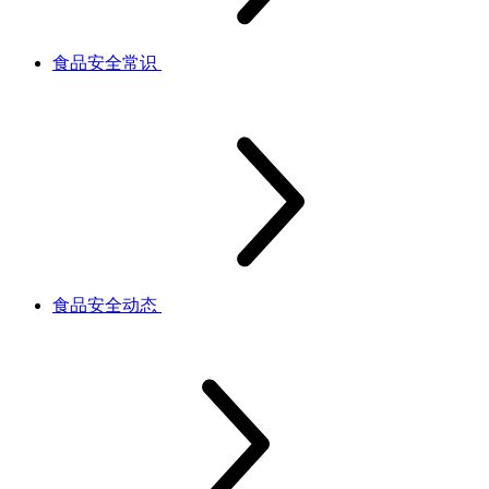
食品安全常识
食品安全动态