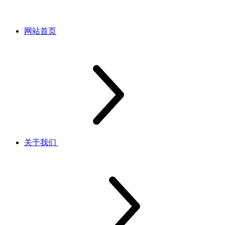
网站首页
关于我们