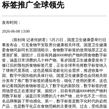
标签推广全球领先
发布时间：
2026-06-08 13:00
（陈钊琦 记者何妍君）5月25日，国度卫生健康委举行旧
事发布会，引见食物平安取养分健康相关环境。国度卫生健康
委食物司副司长宫国强暗示，食物数字标签的使用场景正正在
逐渐扩展。据统计，目前有跨越8000种的产物利用食物数字标
签，涵盖日常消费的几十种产物。客岁国度卫生健康委发布了
修订后的预包拆食物标签尺度，正在全球率先将数字标签纳入
了律例尺度系统，这也是顺应老龄化社会需求，推进收集中
国、数字中国扶植的具体行动。国度卫生健康委也会同相关部
分发布了推广数字标签的通知布告，细化了使用的要求。这也
标记着我国的食物标签迈入了数字化的新阶段，数字标签的使
用场景也正在逐渐扩展。据统计，目前有跨越8000种的产物利
用数字标签，涵盖日常消费的几十种产物，此中也不乏一些出
名品牌阐扬了带动感化。第一，数字标签是数字化时代的必然
产品，也是数字化正在食物范畴的主要使用。过去，受纸质版