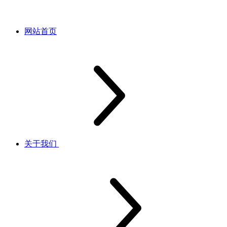
网站首页
关于我们