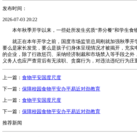
发布时间：
2026-07-03 20:22
本年秋季开学以来，一些处所发生劣质“养分餐”和学生食物
就正在本年开学之前，国度市场监管总局刚就加强秋季开学
要么是家长发觉，要么是孩子们身体呈现情况才被揭开，充实
的企业，除了行政惩罚、采纳经济制裁和市场禁入等手段之外
义务人也应严查背后有无渎职、贪腐行为，对违法违纪行为庄
上一篇：
食物平安国度尺度
下一篇：
保障校园食物平安办平易近对劲教育
上一篇：
食物平安国度尺度
下一篇：
保障校园食物平安办平易近对劲教育
推荐新闻