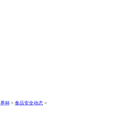
世界杯
>
食品安全动态
>