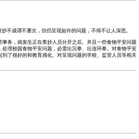
查抄不成谓不屡次，但仍呈现如许的问题，不得不让人深思。
事务，就发生正在查抄人员分开之后。并且一些食物平安问题
，处理校园食物平安问题，必需出沉拳、出连环拳。对食物平安
起到了很好的和教育感化。对呈现问题的学校、监管人员等相关