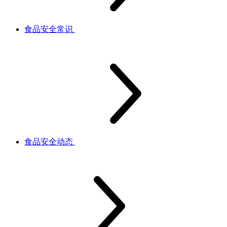
食品安全常识
食品安全动态