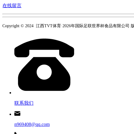
在线留言
Copyright © 2024 江西TVT体育·2026年国际足联世界杯食品有限公
联系我们
n969408@qq.com