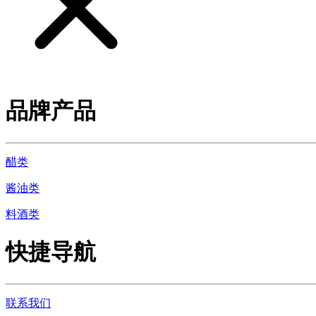
品牌产品
醋类
酱油类
料酒类
快捷导航
联系我们