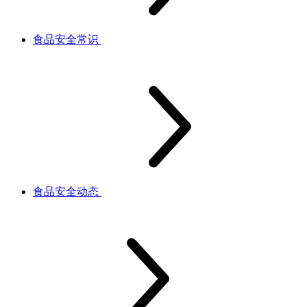
食品安全常识
食品安全动态