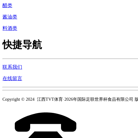
醋类
酱油类
料酒类
快捷导航
联系我们
在线留言
Copyright © 2024 江西TVT体育·2026年国际足联世界杯食品有限公