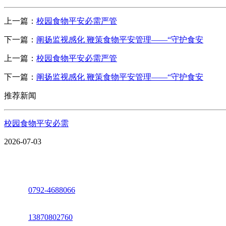
上一篇：
校园食物平安必需严管
下一篇：
阐扬监视感化 鞭策食物平安管理——“守护食安
上一篇：
校园食物平安必需严管
下一篇：
阐扬监视感化 鞭策食物平安管理——“守护食安
推荐新闻
校园食物平安必需
2026-07-03
座机：
0792-4688066
电话：
13870802760