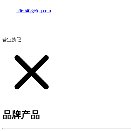
邮箱：
n969408@qq.com
地址：江西省德安县高新技术产业园(宝塔工业园)高新路93号
营业执照
品牌产品