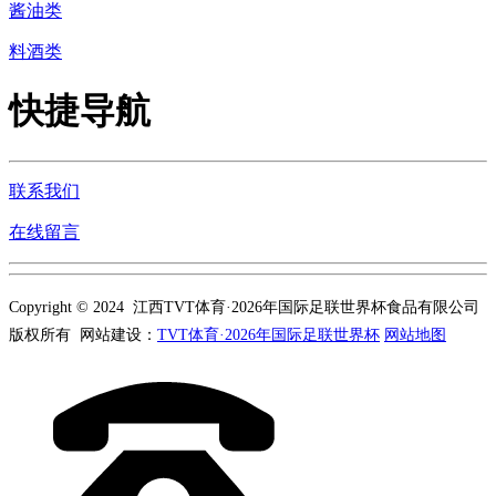
酱油类
料酒类
快捷导航
联系我们
在线留言
Copyright © 2024 江西TVT体育·2026年国际足联世界杯食品有限公司
版权所有 网站建设：
TVT体育·2026年国际足联世界杯
网站地图