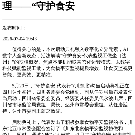
理——“守护食安
发布时间：
2026-07-04 19:43
值得关心的是，本次启动典礼融入数字化立异元素，AI
数字人全新表态，活泼解读“守护食安·代表监视工做坐（达
州）”的扶植概况、焦点本能机能取常态化运转模式。以数字
科技赋能监视工做，为食物平安监视提质增效、让食安监视更
智能、更高效、更精准。
5月29日，“守护食安·代表行”(川东北)勾当启动典礼正在
四川达州举行，四川省常委会党组副、副从任罗强颁布发表勾
当启动，四川省常委会委员、经济委从任委员代永波出席，四
川省市场监管局党组、局长、达州市常委会党组、从任唐廷
持，达州市委副王蔚荩致辞。
启动典礼上，代表发出了积极参取食物平安监视的书，川
东北五市常委会配合签订了《川东北食物平安监视协做和
谈》。同时，通过AI数字人形式，引见了“守护食安·代表监视