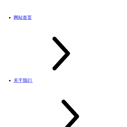
网站首页
关于我们