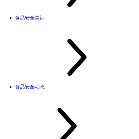
食品安全常识
食品安全动态