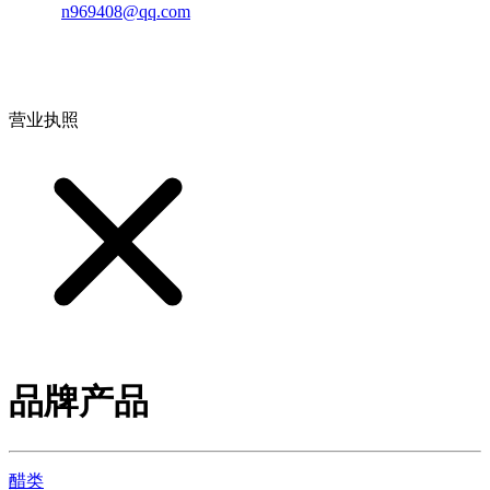
邮箱：
n969408@qq.com
地址：江西省德安县高新技术产业园(宝塔工业园)高新路93号
营业执照
品牌产品
醋类