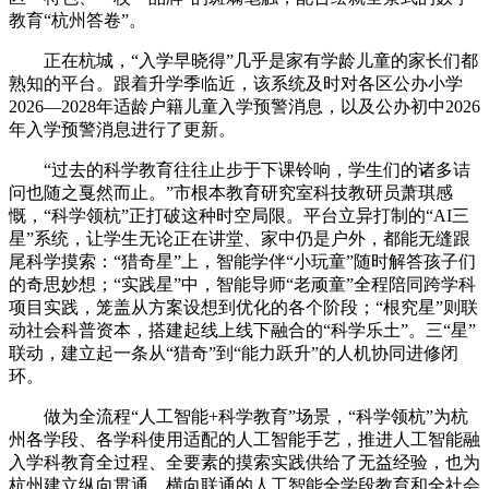
教育“杭州答卷”。
正在杭城，“入学早晓得”几乎是家有学龄儿童的家长们都
熟知的平台。跟着升学季临近，该系统及时对各区公办小学
2026—2028年适龄户籍儿童入学预警消息，以及公办初中2026
年入学预警消息进行了更新。
“过去的科学教育往往止步于下课铃响，学生们的诸多诘
问也随之戛然而止。”市根本教育研究室科技教研员萧琪感
慨，“科学领杭”正打破这种时空局限。平台立异打制的“AI三
星”系统，让学生无论正在讲堂、家中仍是户外，都能无缝跟
尾科学摸索：“猎奇星”上，智能学伴“小玩童”随时解答孩子们
的奇思妙想；“实践星”中，智能导师“老顽童”全程陪同跨学科
项目实践，笼盖从方案设想到优化的各个阶段；“根究星”则联
动社会科普资本，搭建起线上线下融合的“科学乐土”。三“星”
联动，建立起一条从“猎奇”到“能力跃升”的人机协同进修闭
环。
做为全流程“人工智能+科学教育”场景，“科学领杭”为杭
州各学段、各学科使用适配的人工智能手艺，推进人工智能融
入学科教育全过程、全要素的摸索实践供给了无益经验，也为
杭州建立纵向贯通、横向联通的人工智能全学段教育和全社会