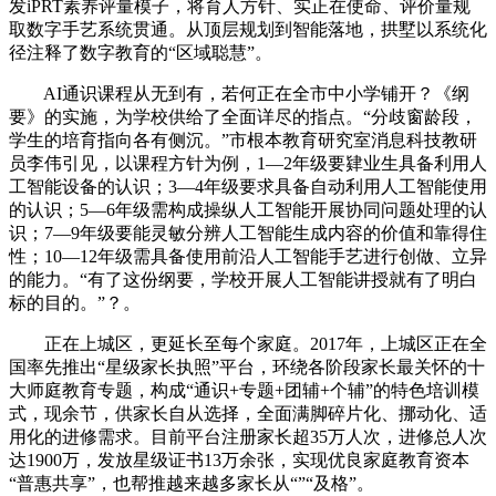
发iPRT素养评量模子，将育人方针、实正在使命、评价量规
取数字手艺系统贯通。从顶层规划到智能落地，拱墅以系统化
径注释了数字教育的“区域聪慧”。
AI通识课程从无到有，若何正在全市中小学铺开？《纲
要》的实施，为学校供给了全面详尽的指点。“分歧窗龄段，
学生的培育指向各有侧沉。”市根本教育研究室消息科技教研
员李伟引见，以课程方针为例，1—2年级要肄业生具备利用人
工智能设备的认识；3—4年级要求具备自动利用人工智能使用
的认识；5—6年级需构成操纵人工智能开展协同问题处理的认
识；7—9年级要能灵敏分辨人工智能生成内容的价值和靠得住
性；10—12年级需具备使用前沿人工智能手艺进行创做、立异
的能力。“有了这份纲要，学校开展人工智能讲授就有了明白
标的目的。”？。
正在上城区，更延长至每个家庭。2017年，上城区正在全
国率先推出“星级家长执照”平台，环绕各阶段家长最关怀的十
大师庭教育专题，构成“通识+专题+团辅+个辅”的特色培训模
式，现余节，供家长自从选择，全面满脚碎片化、挪动化、适
用化的进修需求。目前平台注册家长超35万人次，进修总人次
达1900万，发放星级证书13万余张，实现优良家庭教育资本
“普惠共享”，也帮推越来越多家长从“”“及格”。