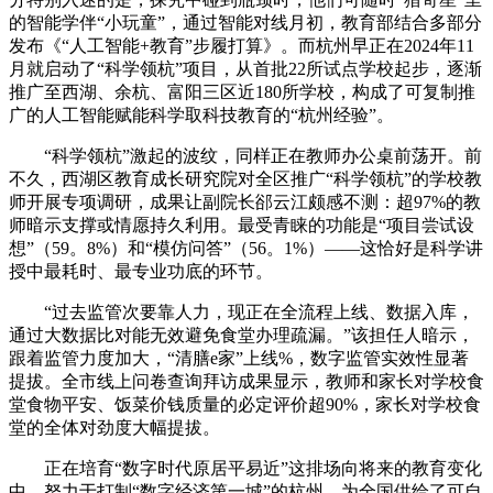
的智能学伴“小玩童”，通过智能对线月初，教育部结合多部分
发布《“人工智能+教育”步履打算》。而杭州早正在2024年11
月就启动了“科学领杭”项目，从首批22所试点学校起步，逐渐
推广至西湖、余杭、富阳三区近180所学校，构成了可复制推
广的人工智能赋能科学取科技教育的“杭州经验”。
“科学领杭”激起的波纹，同样正在教师办公桌前荡开。前
不久，西湖区教育成长研究院对全区推广“科学领杭”的学校教
师开展专项调研，成果让副院长郤云江颇感不测：超97%的教
师暗示支撑或情愿持久利用。最受青睐的功能是“项目尝试设
想”（59。8%）和“模仿问答”（56。1%）——这恰好是科学讲
授中最耗时、最专业功底的环节。
“过去监管次要靠人力，现正在全流程上线、数据入库，
通过大数据比对能无效避免食堂办理疏漏。”该担任人暗示，
跟着监管力度加大，“清膳e家”上线%，数字监管实效性显著
提拔。全市线上问卷查询拜访成果显示，教师和家长对学校食
堂食物平安、饭菜价钱质量的必定评价超90%，家长对学校食
堂的全体对劲度大幅提拔。
正在培育“数字时代原居平易近”这排场向将来的教育变化
中，努力于打制“数字经济第一城”的杭州，为全国供给了可自