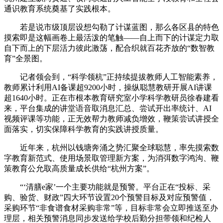
通识教育系统奠基了实践根本。
若是说市级顶层设想勾勒了计谋蓝图，那么各区县的特色
摸索即是这幅画卷上最活泼的笔触——自上而下的计谋定力取
自下而上的下层活力彼此激荡，配合织就百花齐放的“数智教
育”全景图。
记者领会到，“科学领杭”正持续提拔教师人工智能素养，
教师累计利用AI备课超9200小时，操纵聪慧教研开展AI讲课
超1640小时。正在市根本教育研究室小学科学教研员徐春建看
来，平台集成的讲堂语音取消息汇总、尝试开出率统计、AI
视频评课等功能，正无效帮力教师减负增效，鞭策尝试讲授全
面落实，切实保障科学教育的实践讲授质量。
近年来，杭州以钱塘奔涌之势汇聚全球聪慧，率先摸索数
字教育新范式、使用场景取管理新方案，为消弭数字鸿沟、鞭
策教育公允取高质量成长供给“杭州方案”。
“‘清膳e家’一个主要功能就是预警。平台正在“投标、采
购、验货、财政”四大环节设置20个预警目标及对应预警值，
采购环节“非食谱食材采购非常”等，目标非常会立即推送至办
理层，相关预警消息同步发送给学校后勤分担带领和纪检人