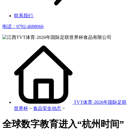
联系我们
电话：0792-4688066
TVT体育·2026年国际足联
世界杯
>
食品安全动态
>
全球数字教育进入“杭州时间”