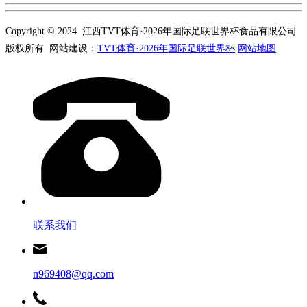
Copyright © 2024 江西TVT体育·2026年国际足联世界杯食品有限公司
版权所有 网站建设：
TVT体育·2026年国际足联世界杯
网站地图
联系我们
n969408@qq.com