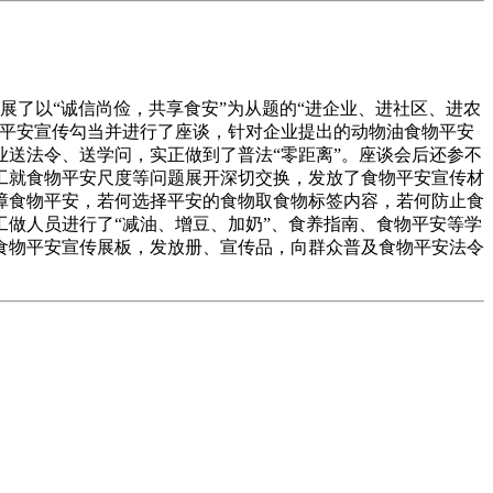
展了以“诚信尚俭，共享食安”为从题的“进企业、进社区、进农
物平安宣传勾当并进行了座谈，针对企业提出的动物油食物平安
送法令、送学问，实正做到了普法“零距离”。座谈会后还参不
工就食物平安尺度等问题展开深切交换，发放了食物平安宣传材
障食物平安，若何选择平安的食物取食物标签内容，若何防止食
做人员进行了“减油、增豆、加奶”、食养指南、食物平安等学
食物平安宣传展板，发放册、宣传品，向群众普及食物平安法令