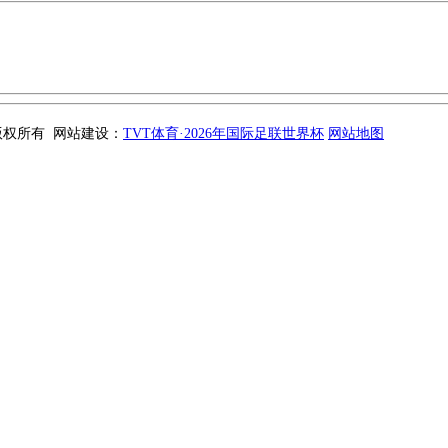
司 版权所有 网站建设：
TVT体育·2026年国际足联世界杯
网站地图