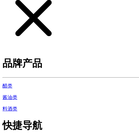
品牌产品
醋类
酱油类
料酒类
快捷导航