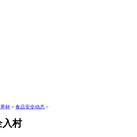
世界杯
>
食品安全动态
>
企入村