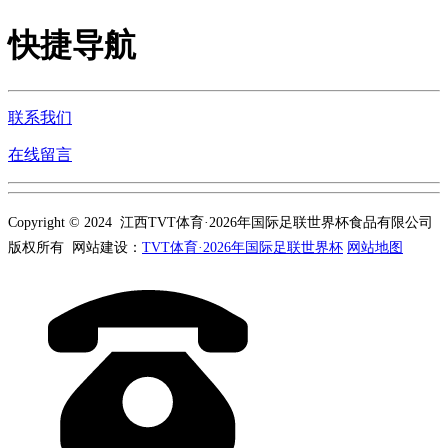
快捷导航
联系我们
在线留言
Copyright © 2024 江西TVT体育·2026年国际足联世界杯食品有限公司
版权所有 网站建设：
TVT体育·2026年国际足联世界杯
网站地图