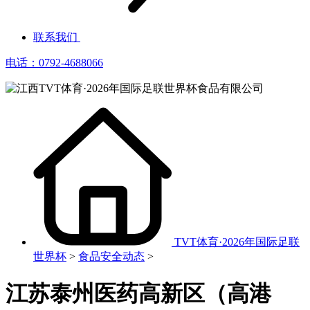
联系我们
电话：0792-4688066
TVT体育·2026年国际足联
世界杯
>
食品安全动态
>
江苏泰州医药高新区（高港