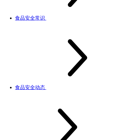
食品安全常识
食品安全动态