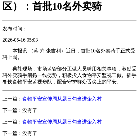
区）：首批10名外卖骑
发布时间：
2026-05-16 05:03
本报讯 （蒋 卉 张吉利）近日，首批10名外卖骑手正式受
聘上岗。
典礼现场，市场监管部分工做人员聘用相关事项，激励受
聘外卖骑手阐扬一线劣势，积极投入食物平安监视工做。插手
餐饮食物平安监视步队，配合守护群众舌尖上的平安。
上一篇：
食物平安宣传周从题日勾当进企入村
下一篇：没有了
上一篇：
食物平安宣传周从题日勾当进企入村
下一篇：没有了