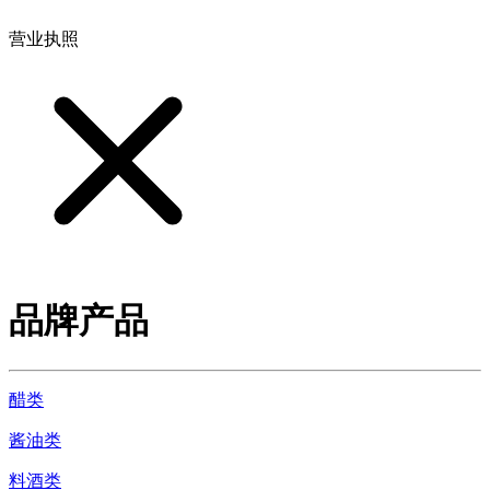
营业执照
品牌产品
醋类
酱油类
料酒类