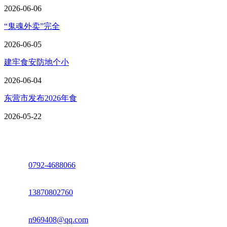
2026-06-06
“鬼魂外卖”完全
2026-06-05
建牢食安防地个小
2026-06-04
东营市发布2026年食
2026-05-22
座机：
0792-4688066
电话：
13870802760
邮箱：
n969408@qq.com