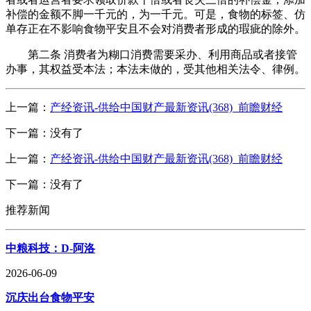
补偿的金额不脚一千元的，为一千元。可是，食物的标签、仿
单存正在不影响食物平安且不会对消费者形成的瑕疵的除外。
第二条 消费者为糊口消费需要采办、利用商品或者接管
办事，其权益受本法；本法未做的，受其他相关法令、律例。
上一篇：
产经资讯-供给中国财产最新资讯(368)_前瞻财经
下一篇：没有了
上一篇：
产经资讯-供给中国财产最新资讯(368)_前瞻财经
下一篇：没有了
推荐新闻
中粮科技：D-阿洛
2026-06-09
沉庆出台食物平安