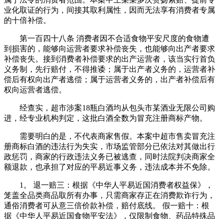
业化取证的行为，间接其取利属性，因而无法享有消费者专属
的十倍补偿。
第一百四十八条 消费者因不合适食物平安尺度的食物遭
到损害的，能够向运营者要求补偿丧失，也能够向出产者要求
补偿丧失。接到消费者补偿要求的出产运营者，该当实行首负
义务制，先行赔付，不得推诿；属于出产者义务的，运营者补
偿后有权向出产者逃偿；属于运营者义务的，出产者补偿后有
权向运营者逃偿。
经查实，超市涉案18瓶白酒均从包头市某酒业无限公司购
进，经专业机构判定，这批白酒全数为冒充注册商标产物。
需要明白的是，不代表商家售假。本案中超市售卖冒充注
册商标白酒的违法行为失实，市场监管部分已依法对其做出行
政惩罚，商家的行政违法义务已被逃查，同时法院判决商家全
额退款，也承担了对应的平易近事义务，违法成本并不免除。
1。 退一赔三：根据《中华人平易近国消费者权益保》，
笼盖全品类商品取所有办事，只需商家存正在消费欺诈行为，
通俗消费者可从意三倍价款补偿，赔付底线。 假一赔十：根
据《中华人平易近国食物平安法》，仅限制食物、药品特殊品