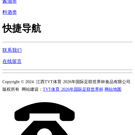
酱油类
料酒类
快捷导航
联系我们
在线留言
Copyright © 2024 江西TVT体育·2026年国际足联世界杯食品有限公司
版权所有 网站建设：
TVT体育·2026年国际足联世界杯
网站地图