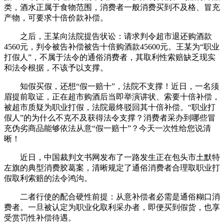
类，酒水正属于食物范围，消费者一般消费买到不及格、冒充
产物，可要求十倍价款补偿。
之后，王某向法院提告状讼：请求判令超市退还购酒款
4560元，判令被告补偿被告十倍购酒款45600元。王某为“职业
打假人”，不属于法令的通俗消费者，其取利性索赔缺乏现实
和法令根据，不该予以支撑。
知假买假，还想“假一赔十”，法院不支撑！近日，一名须
眉提前取证，正在超市购酒后当即举演讲状、索要十倍补偿，
被超市质疑为职业打假，法院最终驳回其十倍补偿。“职业打
假人”的为什么不克不及获得法令支撑？消费者采办到哪些冒
充伪劣商品能够依法从意“假一赔十”？今天一次性给您说清
晰！
近日，中国裁判文书网发布了一路发生正在包头市土默特
左旗的典型消费胶葛案，清晰规定了通俗消费者合理取职业打
假取利索赔的法令鸿沟。
二者行使的配合硬性前提：从意补偿者必需是通俗糊口消
费者。一旦被认定为职业化取利采办者，即便买到假货，也享
受赏罚性补偿待遇。