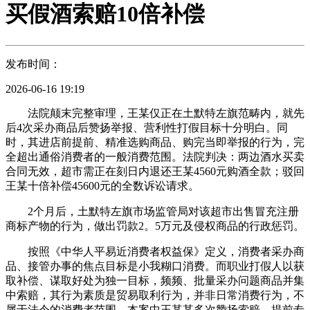
买假酒索赔10倍补偿
发布时间：
2026-06-16 19:19
法院颠末完整审理，王某仅正在土默特左旗范畴内，就先
后4次采办商品后赞扬举报、营利性打假目标十分明白。同
时，其进店前提前、精准选购商品、购完当即举报的行为，完
全超出通俗消费者的一般消费范围。法院判决：两边酒水买卖
合同无效，超市需正在刻日内退还王某4560元购酒全款；驳回
王某十倍补偿45600元的全数诉讼请求。
2个月后，土默特左旗市场监管局对该超市出售冒充注册
商标产物的行为，做出罚款2。5万元及侵权商品的行政惩罚。
按照《中华人平易近消费者权益保》定义，消费者采办商
品、接管办事的焦点目标是小我糊口消费。而职业打假人以获
取补偿、谋取好处为独一目标，频频、批量采办问题商品并集
中索赔，其行为素质是贸易取利行为，并非日常消费行为，不
属于法令的消费者范围。本案中王某某多次赞扬索赔、提前专