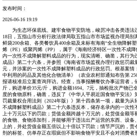
发布时间：
2026-06-16 19:19
为生态环保底线、建牢食物平安防地，峻厉冲击各类违法违规
18日，五指山市分析行政法律局取五指山市市场监视办理局别
鲜袋200余箱、各类餐饮具400余箱及未标有海南“全生物降
烯（PE）或聚丙烯（PP），属于《海南经济特区一次性不成降
内一次性不成降解塑料成品的行为，现实清晰、确凿，其行为
成品》第二十六条，并参照《海南省市场监视办理行政惩罚裁量
元，并涉案的一次性不成降解塑料成品的行政惩罚。根基案情：2
中利用的药品及其他化合物清单》（农业农村部通知布告第 250 
报请核准后立案查询拜访。经查，当事报酬餐饮办事运营者，依法
斤，购进单价35元/斤，购进金额1694。7元，抽检批次产
度的食物原料，确凿，违反了《中华人平易近国食物平安法》
罚裁量权合用法则（2024年版）》第十四条第一项，裁量为从
不成降解塑料成品》第二十六条违反本，储存名录内的一次性
上十万元以下的罚款；货值金额跨越十万元的，处货值金额等
的食物、食物添加剂，并能够用于违法出产运营的东西、设备
上的，并处货值金额五倍以上十倍以下罚款；情节严沉的，责
剂的标签、仿单存正在瑕疵但不影响食物平安且不会对消费者