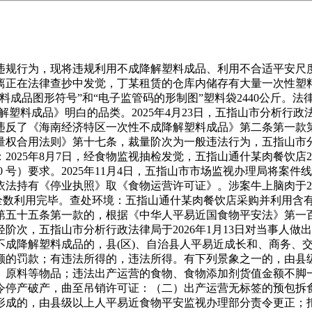
行为，现将违规利用不成降解塑料成品、利用不合适平安尺度食
离正在法律查抄中发觉，丁某租赁的仓库内储存有大量一次性塑
解塑料成品图形符号”和“电子监管码的形制图”塑料袋2440公斤
解塑料成品》明白的品类。2025年4月23日，五指山市分析
违反了《海南经济特区一次性不成降解塑料成品》第二条第一款
权合用法则》第十七条，裁量阶次为一般违法行为，五指山市分析行
025年8月7日，经食物监视抽检发觉，五指山通什某肉餐饮店20
号）要求。2025年11月4日，五指山市市场监视办理局将案件线
持有《停业执照》取《食物运营许可证》。涉案牛上脑肉于202
物已全数利用完毕。查处环境：五指山通什某肉餐饮店采购并利用含
第五十五条第一款的，根据《中华人平易近国食物平安法》第一
轻阶次，五指山市分析行政法律局于2026年1月13日对当事人
不成降解塑料成品的，县(区)、自治县人平易近成长和、商务、
额的罚款；有违法所得的，违法所得。有下列景象之一的，由县
、原料等物品；违法出产运营的食物、食物添加剂货值金额不脚
令停产破产，曲至吊销许可证：（二）出产运营无标签的预包拆
形成的，由县级以上人平易近食物平安监视办理部分责令更正；