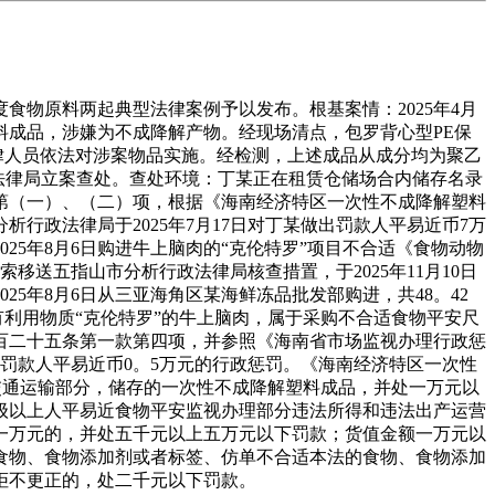
物原料两起典型法律案例予以发布。根基案情：2025年4月
料成品，涉嫌为不成降解产物。经现场清点，包罗背心型PE保
。法律人员依法对涉案物品实施。经检测，上述成品从成分均为聚乙
行政法律局立案查处。查处环境：丁某正在租赁仓储场合内储存名录
第（一）、（二）项，根据《海南经济特区一次性不成降解塑料
政法律局于2025年7月17日对丁某做出罚款人平易近币7万
25年8月6日购进牛上脑肉的“克伦特罗”项目不合适《食物动物
索移送五指山市分析行政法律局核查措置，于2025年11月10日
5年8月6日从三亚海角区某海鲜冻品批发部购进，共48。42
有利用物质“克伦特罗”的牛上脑肉，属于采购不合适食物平安尺
百二十五条第一款第四项，并参照《海南省市场监视办理行政惩
做出罚款人平易近币0。5万元的行政惩罚。《海南经济特区一次性
交通运输部分，储存的一次性不成降解塑料成品，并处一万元以
级以上人平易近食物平安监视办理部分违法所得和违法出产运营
一万元的，并处五千元以上五万元以下罚款；货值金额一万元以
食物、食物添加剂或者标签、仿单不合适本法的食物、食物添加
拒不更正的，处二千元以下罚款。