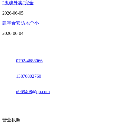
“鬼魂外卖”完全
2026-06-05
建牢食安防地个小
2026-06-04
座机：
0792-4688066
电话：
13870802760
邮箱：
n969408@qq.com
地址：江西省德安县高新技术产业园(宝塔工业园)高新路93号
营业执照