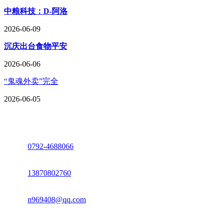
中粮科技：D-阿洛
2026-06-09
沉庆出台食物平安
2026-06-06
“鬼魂外卖”完全
2026-06-05
座机：
0792-4688066
电话：
13870802760
邮箱：
n969408@qq.com