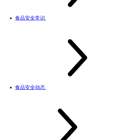
食品安全常识
食品安全动态