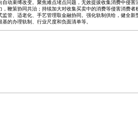
向自动束缚改变。聚焦难点堵点问题，无效提拔收集消费中侵害
力，鞭策协同共治；持续加大对收集买卖中的消费等侵害消费者
式监管、适老化、手艺管理取金融协同。强化轨制供给，健全新
根基的办理轨制、行业尺度和负面清单等。