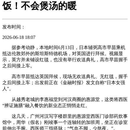
饭！不会煲汤的暖
发布时间：
2026-06-18 18:07
据参考动静，本地时间6月13日，日本辅弼高市早苗乘机
抵达伦敦郊外的斯坦斯特德机场，对英国进行拜候。视频显
示，英方并未铺设红毯，也没有举行欢送典礼，高市早苗握手
之后间接上车。
高市早苗抵达英国拜候，现场无欢送典礼、无红毯，握手
之后间接上车；出发前正在《金融时报》发文自称“日本女强
人”。
从越秀老城的李惠福堂到河汉商圈的惠源堂，这类将西医
“辨证施膳”融入餐饮的新业态正悄悄走红。
这几天，广州河汉写字楼群里的惠源堂西医门诊部药炊事
馆中，周华（假名）刚竣事一个连轴转的加班周，坐正在诊室
前伸出手腕。西医师三指搭脉：“气血不脚，少熬夜。”。