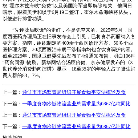
权”霍尔木兹海峡“免费”以及美国海军当即解除相关。他同日
暗示，跟着美伊和谈于6月19日签订，霍尔木兹海峡将从头，
以便进行排雷功课。
“先评脉后吃饭”的走红，不是凭空来的。2025年5月，国
度西医药办理局正在旧事发布会上引见，已将食养药膳纳入各
类方案、指南，组织制定的400余个西医诊疗方案、50多个西
医护理方案、20项西医治未病干涉指南均包含饮食调护内容。
截至2025年，国度卫健委先后发布了4份通知布告，明白106种
“药食同源”物质。新华网结合汤臣倍健、京东健康发布的《Z
世代养分消费趋向演讲》显示，18至35岁的年轻人占了摄生消
费人群的83。7%。
上一篇：
通辽市市场监管局组织开展食物平安法概述及食
下一篇：
一季度食物冷链物流营业总需求量为0867亿吨同比
上一篇：
通辽市市场监管局组织开展食物平安法概述及食
下一篇：
一季度食物冷链物流营业总需求量为0867亿吨同比
推荐新闻