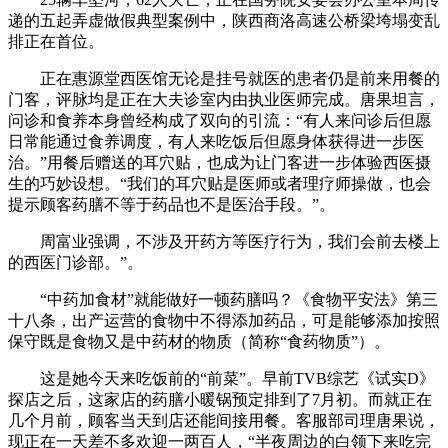
递的五起弄虚做假典型案例中，陕西商洛高速公桥梁垮塌变乱
排正在首位。
正在惠源堂西医馆无论是挂号就医的患者仍是前来用餐的
门客，评脉均是正在大夫诊室内由执业医师完成。唐果坦言，
问诊和食养本身曾经构成了双向的引流：“有人来问诊后但愿
日常能通过食养调度，有人来吃饭后但愿身体获得进一步医
治。”用餐后赠送的耳穴贴，也成为让门客进一步体验西医摄
生的巧妙设想。“我们的耳穴贴是医师或者理疗师操做，也会
提示顾客药膳不等于药品也不是医治手段。”。
周富业强调，不涉及开药方等医疗行为，我们会前去楼上
的西医门诊部。”。
“中药加食材”就能做好一顿药膳吗？《食物平安法》第三
十八条，出产运营的食物中不得添加药品，可是能够添加按照
保守既是食物又是中药材的物质（简称“食药物质”）。
这是她今天来吃饭前的“前菜”。早前TVB综艺《试实D》
探店之后，这家店的药膳小暖锅预定排到了7月初。而就正在
几个月前，顾客当天到店还能间接用餐。客服部司理唐果说，
现正在一天差不多欢迎一两百人，“半夜周边的白领下来吃完