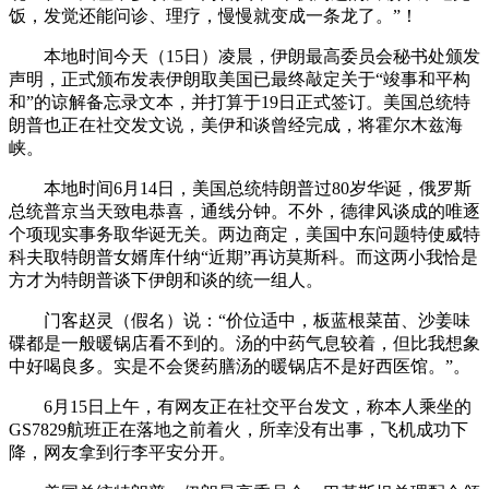
饭，发觉还能问诊、理疗，慢慢就变成一条龙了。”！
本地时间今天（15日）凌晨，伊朗最高委员会秘书处颁发
声明，正式颁布发表伊朗取美国已最终敲定关于“竣事和平构
和”的谅解备忘录文本，并打算于19日正式签订。美国总统特
朗普也正在社交发文说，美伊和谈曾经完成，将霍尔木兹海
峡。
本地时间6月14日，美国总统特朗普过80岁华诞，俄罗斯
总统普京当天致电恭喜，通线分钟。不外，德律风谈成的唯逐
个项现实事务取华诞无关。两边商定，美国中东问题特使威特
科夫取特朗普女婿库什纳“近期”再访莫斯科。而这两小我恰是
方才为特朗普谈下伊朗和谈的统一组人。
门客赵灵（假名）说：“价位适中，板蓝根菜苗、沙姜味
碟都是一般暖锅店看不到的。汤的中药气息较着，但比我想象
中好喝良多。实是不会煲药膳汤的暖锅店不是好西医馆。”。
6月15日上午，有网友正在社交平台发文，称本人乘坐的
GS7829航班正在落地之前着火，所幸没有出事，飞机成功下
降，网友拿到行李平安分开。