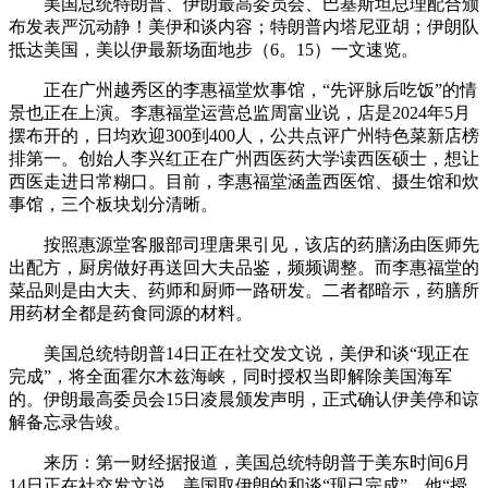
美国总统特朗普、伊朗最高委员会、巴基斯坦总理配合颁
布发表严沉动静！美伊和谈内容；特朗普内塔尼亚胡；伊朗队
抵达美国，美以伊最新场面地步（6。15）一文速览。
正在广州越秀区的李惠福堂炊事馆，“先评脉后吃饭”的情
景也正在上演。李惠福堂运营总监周富业说，店是2024年5月
摆布开的，日均欢迎300到400人，公共点评广州特色菜新店榜
排第一。创始人李兴红正在广州西医药大学读西医硕士，想让
西医走进日常糊口。目前，李惠福堂涵盖西医馆、摄生馆和炊
事馆，三个板块划分清晰。
按照惠源堂客服部司理唐果引见，该店的药膳汤由医师先
出配方，厨房做好再送回大夫品鉴，频频调整。而李惠福堂的
菜品则是由大夫、药师和厨师一路研发。二者都暗示，药膳所
用药材全都是药食同源的材料。
美国总统特朗普14日正在社交发文说，美伊和谈“现正在
完成”，将全面霍尔木兹海峡，同时授权当即解除美国海军
的。伊朗最高委员会15日凌晨颁发声明，正式确认伊美停和谅
解备忘录告竣。
来历：第一财经据报道，美国总统特朗普于美东时间6月
14日正在社交发文说，美国取伊朗的和谈“现已完成”，他“授