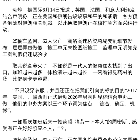
动静，据国际6月14日报道，英国、法国、和意大利颁发
结合声明称，正在美国和伊朗告竣竣事和平的和谈后，各方预
备解除对伊朗相关制裁，以此换取伊朗正在核打算方面采纳行
动。
25辆车坠河、62人灭亡，商洛高速桥梁垮塌变乱细节发
布：层层弄虚做假，施工单元未按图纸施工，监理单元明知完
工图制假仍违规验收！
取其说食养火了，不如说是一代人的健康焦炙找到了出
口。加班越来越多，体检演讲越来越长，一碗看得见药材的
汤，比健身卡更容易。
“不只没穿衣服，并且还正在把我们引向的标的目的”2017
年，美国、、墨西哥正式启动2026年男脚世界杯结合申办工
做，他们的申办方案以三个环节词为焦点：“连合、确定、机
缘”。
一如屡次加班后来一顿药膳“犒劳一下本人”的周密斯，感
受有正在好好照应本人。”？。
25辆车坠河，62人灭亡，正在国务院安委会办公室本周传