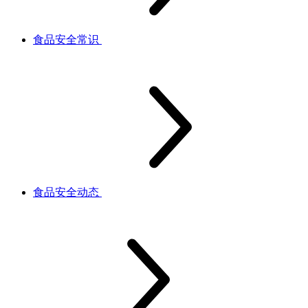
食品安全常识
食品安全动态