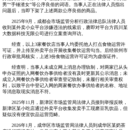
男”“手锤渣女”等公序良俗的词语。当事人正在法律人员指出
问题后，当即下架了上述两款公序良俗的商品。
2025年9月，成都会市场监管分析行政法律总队法律人员
收到某外卖小众平台涉嫌违法的线索后，赓即对平台方四川某
大数据科技无限公司进行立案查询拜访。
经查，以上3家餐饮店当事人均委托他人打点食物运营许
可证，并上传至外卖平台开展收集餐饮运营勾当。后经崇州市
行政审批局核实，上述3份食物运营许可证均为虚假证件。
经查明，当事人未成立网上消息办理轨制，对两家已从头
申办证照的入网餐饮办事供给者没有及时更新其公示消息；未
成立入网餐饮办事供给者审查登记轨制，未履行相关审查权
利，以致平台中登记入网的两家餐饮办事供给者的名称、地址
等消息取现实消息不符。
2025年11月，新津区市场监管局法律人员接到举报反映，
新津区某小吃店通过外卖平台收集发卖手工现磨豆乳饮品，但
疑似没有便宜饮品运营范畴。
2026年1月，成华区市场监管局法律人员到成华区某奶茶