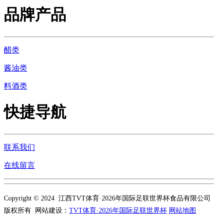
品牌产品
醋类
酱油类
料酒类
快捷导航
联系我们
在线留言
Copyright © 2024 江西TVT体育·2026年国际足联世界杯食品有限公司
版权所有 网站建设：
TVT体育·2026年国际足联世界杯
网站地图