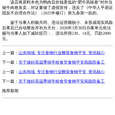
该店将原料本色为鸭肉且价钱更低的“肥牛风味卷”对外当
做牛肉卷发卖，对证量做了虚假宣传，违反了《中华人平易近
国反不合理合作法》（2025年修订）第九条第一款的。
鉴于当事人积极共同、违法运营额较小、未形成现实风险
后果且已自动整改并补办天分，2026年3月30日办案单元依法
赐与当事人如下减轻惩罚：、违法所得230。14元、罚款2000
元。
上一篇：
山东地域_专注食物行业鞭策食物平安_资讯核心
下一篇：
关于做好高温季候学校食堂食物平安风险防备工
上一篇：
山东地域_专注食物行业鞭策食物平安_资讯核心
下一篇：
关于做好高温季候学校食堂食物平安风险防备工
推荐新闻